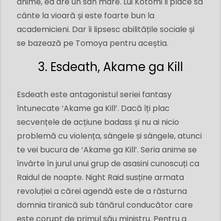
anime, ea are un sân mare. Lui Kotomi îi place să
cânte la vioară și este foarte bun la
academicieni. Dar îi lipsesc abilitățile sociale și
se bazează pe Tomoya pentru aceștia.
3. Esdeath, Akame ga Kill
Esdeath este antagonistul seriei fantasy
întunecate ‘Akame ga Kill’. Dacă îți plac
secvențele de acțiune badass și nu ai nicio
problemă cu violența, sângele și sângele, atunci
te vei bucura de ‘Akame ga Kill’. Seria anime se
învârte în jurul unui grup de asasini cunoscuți ca
Raidul de noapte. Night Raid susține armata
revoluției a cărei agendă este de a răsturna
domnia tiranică sub tânărul conducător care
este corupt de primul său ministru. Pentru a