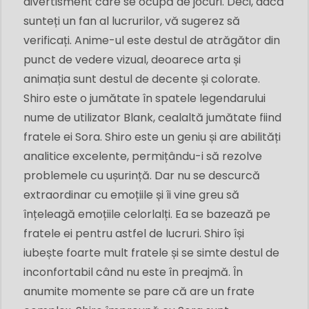
divertisment care se ocupă de jocuri. Deci, dacă
sunteți un fan al lucrurilor, vă sugerez să
verificați. Anime-ul este destul de atrăgător din
punct de vedere vizual, deoarece arta și
animația sunt destul de decente și colorate.
Shiro este o jumătate în spatele legendarului
nume de utilizator Blank, cealaltă jumătate fiind
fratele ei Sora. Shiro este un geniu și are abilități
analitice excelente, permițându-i să rezolve
problemele cu ușurință. Dar nu se descurcă
extraordinar cu emoțiile și îi vine greu să
înțeleagă emoțiile celorlalți. Ea se bazează pe
fratele ei pentru astfel de lucruri. Shiro își
iubește foarte mult fratele și se simte destul de
inconfortabil când nu este în preajmă. În
anumite momente se pare că are un frate