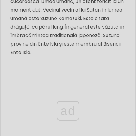
cucerească lumea umană, un client fericit la un
moment dat. Vecinul vecin al lui Satan în lumea
umană este Suzuno Kamazuki. Este o fată
drăguță, cu părul lung. În general este văzută în
îmbrăcămintea tradițională japoneză. Suzuno
provine din Ente Isla și este membru al Bisericii
Ente Isla.
ad