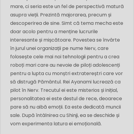
mare, ci seria este un fel de perspectivă matură
asupra vieții. Prezintă majorarea, precum și
descoperirea de sine. Simt că tema mecha este
doar acolo pentru a menține lucrurile
interesante și mișcătoare. Povestea se învârte
în jurul unei organizații pe nume Nerv, care
folosește cele mai noi tehnologii pentru a crea
roboți mari care au nevoie de piloți adolescenți
pentru a lupta cu monștri extratereștri care vor
să distrugă Pământul. Rei Ayanami lucrează ca
pilot în Nerv. Trecutul ei este misterios și inițial,
personalitatea ei este destul de rece, deoarece
pare să nu aibă emoții. Ea este dedicată muncii
sale. După întâlnirea cu Shinji, ea se deschide și
vom experimenta latura ei emoțională.