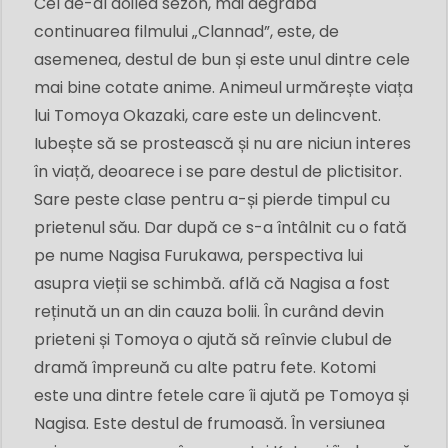
Cel de-al doilea sezon, mai degrabă
continuarea filmului „Clannad”, este, de
asemenea, destul de bun și este unul dintre cele
mai bine cotate anime. Animeul urmărește viața
lui Tomoya Okazaki, care este un delincvent.
Iubește să se prostească și nu are niciun interes
în viață, deoarece i se pare destul de plictisitor.
Sare peste clase pentru a-și pierde timpul cu
prietenul său. Dar după ce s-a întâlnit cu o fată
pe nume Nagisa Furukawa, perspectiva lui
asupra vieții se schimbă. află că Nagisa a fost
reținută un an din cauza bolii. În curând devin
prieteni și Tomoya o ajută să reînvie clubul de
dramă împreună cu alte patru fete. Kotomi
este una dintre fetele care îi ajută pe Tomoya și
Nagisa. Este destul de frumoasă. În versiunea