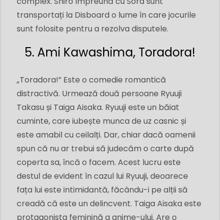
complex. Shiro împreună cu Sora sunt
transportați la Disboard o lume în care jocurile
sunt folosite pentru a rezolva disputele.
5. Ami Kawashima, Toradora!
„Toradora!” Este o comedie romantică
distractivă. Urmează două persoane Ryuuji
Takasu și Taiga Aisaka. Ryuuji este un băiat
cuminte, care iubește munca de uz casnic și
este amabil cu ceilalți. Dar, chiar dacă oamenii
spun că nu ar trebui să judecăm o carte după
coperta sa, încă o facem. Acest lucru este
destul de evident în cazul lui Ryuuji, deoarece
fața lui este intimidantă, făcându-i pe alții să
creadă că este un delincvent. Taiga Aisaka este
protagonista feminină a anime-ului. Are o