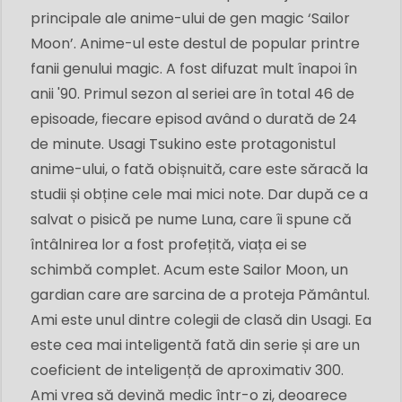
principale ale anime-ului de gen magic ‘Sailor
Moon’. Anime-ul este destul de popular printre
fanii genului magic. A fost difuzat mult înapoi în
anii '90. Primul sezon al seriei are în total 46 de
episoade, fiecare episod având o durată de 24
de minute. Usagi Tsukino este protagonistul
anime-ului, o fată obișnuită, care este săracă la
studii și obține cele mai mici note. Dar după ce a
salvat o pisică pe nume Luna, care îi spune că
întâlnirea lor a fost profețită, viața ei se
schimbă complet. Acum este Sailor Moon, un
gardian care are sarcina de a proteja Pământul.
Ami este unul dintre colegii de clasă din Usagi. Ea
este cea mai inteligentă fată din serie și are un
coeficient de inteligență de aproximativ 300.
Ami vrea să devină medic într-o zi, deoarece