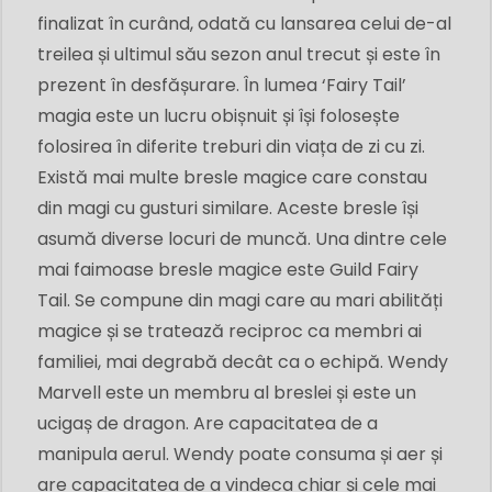
finalizat în curând, odată cu lansarea celui de-al
treilea și ultimul său sezon anul trecut și este în
prezent în desfășurare. În lumea ‘Fairy Tail’
magia este un lucru obișnuit și își folosește
folosirea în diferite treburi din viața de zi cu zi.
Există mai multe bresle magice care constau
din magi cu gusturi similare. Aceste bresle își
asumă diverse locuri de muncă. Una dintre cele
mai faimoase bresle magice este Guild Fairy
Tail. Se compune din magi care au mari abilități
magice și se tratează reciproc ca membri ai
familiei, mai degrabă decât ca o echipă. Wendy
Marvell este un membru al breslei și este un
ucigaș de dragon. Are capacitatea de a
manipula aerul. Wendy poate consuma și aer și
are capacitatea de a vindeca chiar și cele mai