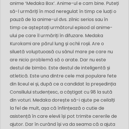
anime ‘Medaka Box’. Anime-ul e cam bine. Puteți
să-l urmăriți în mod neregulat în timp ce luați o
pauză de la anime-ul dvs. zilnic serios sau în
timp ce așteptați următorul episod al anime-
ului pe care îl urmăriți în difuzare. Medaka
Kurokami are părul lung și ochii roșii. Are o
siluetă voluptuoasă cu sânul mare pe care nu
are nicio problemă să o arate. Dar nu este
destul de bimbo. Este destul de inteligentă și
atletică. Este una dintre cele mai populare fete
din liceul ei și, după ce a candidat la președinția
Consiliului studențesc, a câștigat cu 98 la sută
din voturi. Medaka dorește să-i ajute pe ceilalți
la fel de mult, așa că înființează o cutie de
asistență în care elevii își pot trimite cererile de
ajutor. Dar în curând își va da seama că a ajuta