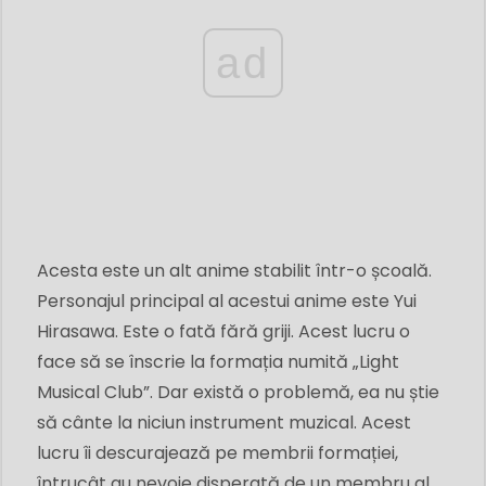
ad
Acesta este un alt anime stabilit într-o școală.
Personajul principal al acestui anime este Yui
Hirasawa. Este o fată fără griji. Acest lucru o
face să se înscrie la formația numită „Light
Musical Club”. Dar există o problemă, ea nu știe
să cânte la niciun instrument muzical. Acest
lucru îi descurajează pe membrii formației,
întrucât au nevoie disperată de un membru al