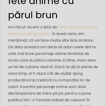
fete anime cu
părul brun
Am făcut recent o listă de
Cele mai bune 12 fete
anime cu păr purpuriu
. În acest sens, am
menționat că voi face multe alte liste similare.
De data aceasta am decis să adun unele dintre
cele mai bune personaje anime feminine de
acolo care au părul castaniu. Ei bine, maro este
un fel de culoare neutră. Dacă te uiți la anime de
ceva timp, ai fi văzut cât de ciudat ajung
producătorii și creatorii cu compoziția lor de
culori. Anumite personaje anime sunt doar
declanșatoare de mers pe jos pentru a pune
publicul într-o frenezie indusă de culoare! În