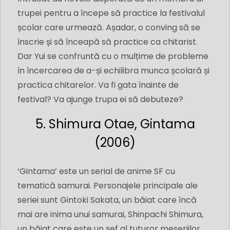
trupei pentru a începe să practice la festivalul
școlar care urmează. Așadar, o conving să se
înscrie și să înceapă să practice ca chitarist.
Dar Yui se confruntă cu o mulțime de probleme
în încercarea de a-și echilibra munca școlară și
practica chitarelor. Va fi gata înainte de
festival? Va ajunge trupa ei să debuteze?
5. Shimura Otae, Gintama
(2006)
‘Gintama’ este un serial de anime SF cu
tematică samurai. Personajele principale ale
seriei sunt Gintoki Sakata, un băiat care încă
mai are inima unui samurai, Shinpachi Shimura,
un băiat care este un șef al tuturor meseriilor,