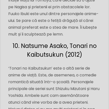
înalțe viața lui Tomoya, care decide să o ajute
pe Nagisa și prietenii ei prin obstacolele lor.
Fuuko Ibuki este unul dintre personajele anime-
ului. Se pare că este o fetiță drăguță al cărei
animal preferat este o stea de mare. Îi iubește
mult și îi sculptează pe lemn.
10. Natsume Asako, Tonari no
Kaibutsukun (2012)
‘Tonari no Kaibutsukun’ este o altă serie de
anime de viață. Este, de asemenea, o comedie
romantică situată într-o școală. Personajele
principale ale seriei sunt Shizuku Mizutani și Haru
Yoshida. Ambele sunt cam asemănătoare
atunci când vine vorba de a avea prieteni.