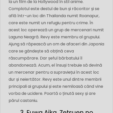
la un film de la Hollywood în stil anime.
Complotul este destul de bun și răcoritor și se
află într-un loc din Thailanda numit Roanapur,
care este numit un refugiu pentru crime. În
acest loc operează un grup de mercenari numit
Laguna Neagră. Revy este membru al grupului.
Ajung să răpească un om de afaceri din Japonia
care se gândește să obțină ceva
răscumpărare. Dar șeful bărbatului îl
abandonează. Acum, el însuși trebuie să devină
un mercenar pentru a supraviețui în acest loc
dur și neiertător. Revy este unul dintre membrii
principali ai grupului și este nemiloasă când vine
vorba de ucidere. Poartă o ținută sexy și are
părul castaniu.
3. Fuwa Aika, Zetsuen no