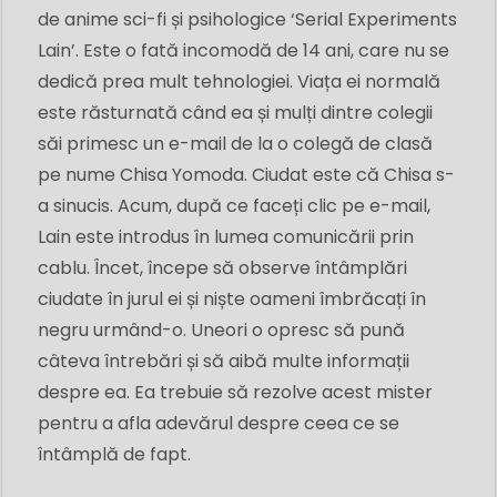
de anime sci-fi și psihologice ‘Serial Experiments
Lain’. Este o fată incomodă de 14 ani, care nu se
dedică prea mult tehnologiei. Viața ei normală
este răsturnată când ea și mulți dintre colegii
săi primesc un e-mail de la o colegă de clasă
pe nume Chisa Yomoda. Ciudat este că Chisa s-
a sinucis. Acum, după ce faceți clic pe e-mail,
Lain este introdus în lumea comunicării prin
cablu. Încet, începe să observe întâmplări
ciudate în jurul ei și niște oameni îmbrăcați în
negru urmând-o. Uneori o opresc să pună
câteva întrebări și să aibă multe informații
despre ea. Ea trebuie să rezolve acest mister
pentru a afla adevărul despre ceea ce se
întâmplă de fapt.