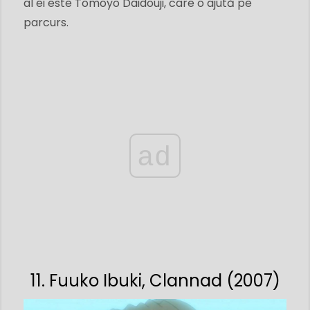
al ei este Tomoyo Daidouji, care o ajută pe
parcurs.
ad
11. Fuuko Ibuki, Clannad (2007)