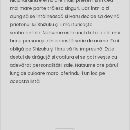
Niciunul dintre ei nu are mulți prieteni și în cea
mai mare parte trăiesc singuri. Dar într-o zi
ajung să se întâlnească și Haru decide să devină
prietenul lui Shizuku și îi mărturisește
sentimentele. Natsume este unul dintre cele mai
bune personaje din această serie de anime. Ea îi
obligă pe Shizuku și Haru să fie împreună. Este
destul de drăguță și coafura ei se potrivește cu
adevărat personalității sale. Natsume are părul
lung de culoare maro, oferindu-i un loc pe
această listă.