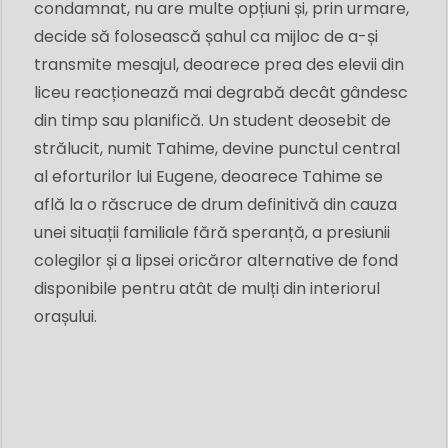
condamnat, nu are multe opțiuni și, prin urmare,
decide să folosească șahul ca mijloc de a-și
transmite mesajul, deoarece prea des elevii din
liceu reacționează mai degrabă decât gândesc
din timp sau planifică. Un student deosebit de
strălucit, numit Tahime, devine punctul central
al eforturilor lui Eugene, deoarece Tahime se
află la o răscruce de drum definitivă din cauza
unei situații familiale fără speranță, a presiunii
colegilor și a lipsei oricăror alternative de fond
disponibile pentru atât de mulți din interiorul
orașului.