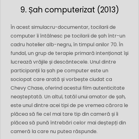
9. Șah computerizat (2013)
În acest simulacru-documentar, tocilarii de
computer îi întâlnesc pe tocilarii de șah într-un
cadru hotelier alb-negru, în timpul anilor 70. În
fundal, un grup de terapie primară intenționat își
lucrează vrăjile și descântecele. Unul dintre
participanții la șah pe computer este un
sociopat care arată și vorbește ciudat ca
Chevy Chase, oferind acestui film autenticitate
neașteptată. Un altul, tatăl unui amator de șah,
este unul dintre acei tipi de pe vremea cărora le
plăcea să fie cel mai tare tip din cameră și îi
plăcea să pună întrebări celor mai deștepți din
cameră la care nu putea răspunde.