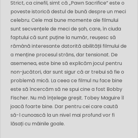
Strict, ca cinefil, simt că „Pawn Sacrifice” este o
poveste istorică destul de bună despre un meci
celebru. Cele mai bune momente ale filmului
sunt secvențele de meci de șah, care, în ciuda
faptului că sunt puține la număr, reușesc să
rămână interesante datorită abilității filmului de
a menține procesul strâns, dar tensionat. De
asemenea, este bine să explicăm jocul pentru
non-jucători, dar sunt sigur că ar trebui să fie o
problemă mică. La ceea ce filmul nu face bine
este să încercăm să ne spui cine a fost Bobby
Fischer. Nu mă înțelege greșit. Tobey Maguire îl
joacă foarte bine. Dar pentru cei care caută
să-l cunoască la un nivel mai profund vor fi
lăsați cu mâinile goale.