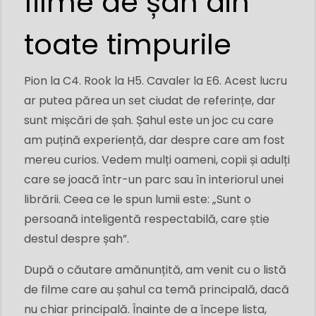
filme de șah din
toate timpurile
Pion la C4. Rook la H5. Cavaler la E6. Acest lucru
ar putea părea un set ciudat de referințe, dar
sunt mișcări de șah. Șahul este un joc cu care
am puțină experiență, dar despre care am fost
mereu curios. Vedem mulți oameni, copii și adulți
care se joacă într-un parc sau în interiorul unei
librării. Ceea ce le spun lumii este: „Sunt o
persoană inteligentă respectabilă, care știe
destul despre șah”.
După o căutare amănunțită, am venit cu o listă
de filme care au șahul ca temă principală, dacă
nu chiar principală. Înainte de a începe lista,