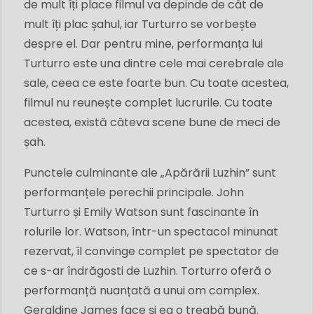
de mult îți place filmul va depinde de cât de
mult îți plac șahul, iar Turturro se vorbește
despre el. Dar pentru mine, performanța lui
Turturro este una dintre cele mai cerebrale ale
sale, ceea ce este foarte bun. Cu toate acestea,
filmul nu reunește complet lucrurile. Cu toate
acestea, există câteva scene bune de meci de
șah.
Punctele culminante ale „Apărării Luzhin” sunt
performanțele perechii principale. John
Turturro și Emily Watson sunt fascinante în
rolurile lor. Watson, într-un spectacol minunat
rezervat, îl convinge complet pe spectator de
ce s-ar îndrăgosti de Luzhin. Torturro oferă o
performanță nuanțată a unui om complex.
Geraldine James face și ea o treabă bună.