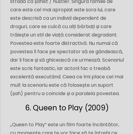
stradă ca șahist / hustler. Singura familie de
care este cel mai apropiat este sora lui, care
este descrisă ca un individ dependent de
droguri, care se culcă cu alți bărbați și care
trăiește un stil de viață considerat degradant.
Povestea este foarte distractivă. Nu numai că
povestea îl face pe spectator să se gândească,
dar îi face și să ghicească ce urmează. Scenariul
este scris fantastic, iar actorii fac o treabă
excelentă executând. Ceea ce îmi place cel mai
mult la scenariu este că folosește un suport
(șah) pentru a coincide și a paralela povestea.
6. Queen to Play (2009)
„Queen to Play” este un film foarte încântător,
cu momente care te vor face să te întrebi ce