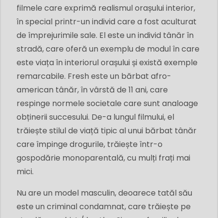
filmele care exprimă realismul orașului interior,
în special printr-un individ care a fost aculturat
de împrejurimile sale. El este un individ tânăr în
stradă, care oferă un exemplu de modul în care
este viața în interiorul orașului și există exemple
remarcabile. Fresh este un bărbat afro-
american tânăr, în vârstă de 11 ani, care
respinge normele societale care sunt analoage
obținerii succesului. De-a lungul filmului, el
trăiește stilul de viață tipic al unui bărbat tânăr
care împinge drogurile, trăiește într-o
gospodărie monoparentală, cu mulți frați mai
mici.
Nu are un model masculin, deoarece tatăl său
este un criminal condamnat, care trăiește pe