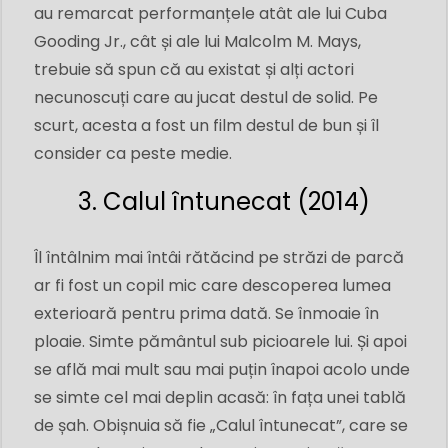
au remarcat performanțele atât ale lui Cuba
Gooding Jr., cât și ale lui Malcolm M. Mays,
trebuie să spun că au existat și alți actori
necunoscuți care au jucat destul de solid. Pe
scurt, acesta a fost un film destul de bun și îl
consider ca peste medie.
3. Calul întunecat (2014)
Îl întâlnim mai întâi rătăcind pe străzi de parcă
ar fi fost un copil mic care descoperea lumea
exterioară pentru prima dată. Se înmoaie în
ploaie. Simte pământul sub picioarele lui. Și apoi
se află mai mult sau mai puțin înapoi acolo unde
se simte cel mai deplin acasă: în fața unei tablă
de șah. Obișnuia să fie „Calul întunecat”, care se