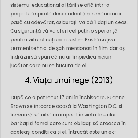
sistemul educațional al țării se află într-o
perpetuă spirală descendentă și nimănui nu îi
pasă cu adevărat, asigurați-vă că îi dați un ceas.
Cu siguranță vă va oferi cel puțin o speranță
pentru viitorul națiunii noastre. Există câțiva
termeni tehnici de șah menționați în film, dar aș
îndrăzni să spun că nu ar împiedica niciun
jucător care nu se bucură de el.
4. Viața unui rege (2013)
După ce a petrecut 17 ani în închisoare, Eugene
Brown se întoarce acasă la Washington D.C. și
încearcă să aibă un impact în viața tinerilor
bărbați și femei care sunt obligați să crească în
aceleași condiții ca și el. Întrucât este un ex-