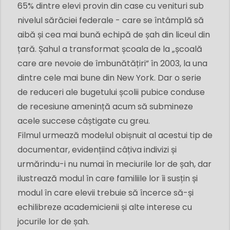
65% dintre elevi provin din case cu venituri sub
nivelul sărăciei federale - care se întâmplă să
aibă și cea mai bună echipă de șah din liceul din
țară. Șahul a transformat școala de la „școală
care are nevoie de îmbunătățiri” în 2003, la una
dintre cele mai bune din New York. Dar o serie
de reduceri ale bugetului școlii pubice conduse
de recesiune amenință acum să submineze
acele succese câștigate cu greu.
Filmul urmează modelul obișnuit al acestui tip de
documentar, evidențiind câțiva indivizi și
urmărindu-i nu numai în meciurile lor de șah, dar
ilustrează modul în care familiile lor îi susțin și
modul în care elevii trebuie să încerce să-și
echilibreze academicienii și alte interese cu
jocurile lor de șah.