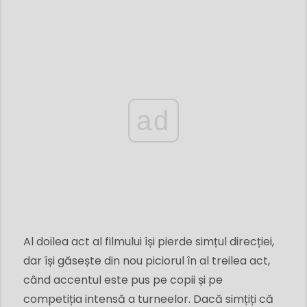
ad
Al doilea act al filmului își pierde simțul direcției,
dar își găsește din nou piciorul în al treilea act,
când accentul este pus pe copii și pe
competiția intensă a turneelor. Dacă simțiți că