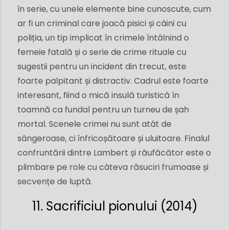
în serie, cu unele elemente bine cunoscute, cum
ar fi un criminal care joacă pisici și câini cu
poliția, un tip implicat în crimele întâlnind o
femeie fatală și o serie de crime rituale cu
sugestii pentru un incident din trecut, este
foarte palpitant și distractiv. Cadrul este foarte
interesant, fiind o mică insulă turistică în
toamnă ca fundal pentru un turneu de șah
mortal. Scenele crimei nu sunt atât de
sângeroase, ci înfricoșătoare și uluitoare. Finalul
confruntării dintre Lambert și răufăcător este o
plimbare pe role cu câteva răsuciri frumoase și
secvențe de luptă.
11. Sacrificiul pionului (2014)