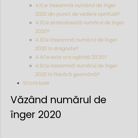
4.1
Ce înseamnă numărul de înger
2020 din punct de vedere spiritual?
4.2
Ce simbolizează numărul de înger
2020?
4.3
Ce înseamnă numărul de înger
2020 în dragoste?
4.4
Ce este ora oglindă 20:20?
4.5
Ce înseamnă numărul de înger
2020 în flacără geamănă?
5
Concluzie
Văzând numărul de
înger 2020