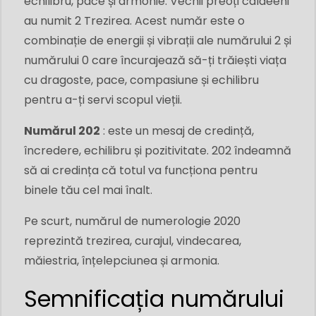
echilibru, pace și armonie. Vechii preoți caldeeni
au numit 2 Trezirea. Acest număr este o
combinație de energii și vibrații ale numărului 2 și
numărului 0 care încurajează să-ți trăiești viața
cu dragoste, pace, compasiune și echilibru
pentru a-ți servi scopul vieții.
Numărul 202
:
este un mesaj de credință,
încredere, echilibru și pozitivitate. 202 îndeamnă
să ai credința că totul va funcționa pentru
binele tău cel mai înalt.
Pe scurt, numărul de numerologie 2020
reprezintă trezirea, curajul, vindecarea,
măiestria, înțelepciunea și armonia.
Semnificația numărului