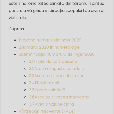
este sincronicitatea aliniată din tărâmul spiritual
pentru a vă ghida în direcția scopului tău divin al
vieții tale.
Cuprins
1
Văzând numărul de înger 2020
2
Numărul 2020 în numerologie
3
Semnificația numărului de înger 2020
3.1
Fii plin de compasiune
3.2
Arată dragoste celorlalți
3.3
Asume responsabilitatea
3.4
Fii adaptabil
3.5
Pacea salarială
3.6
Ascultă-ți vocea interioară
3.7
Aveți o viziune clară
4
Întrebări frecvente (FAQs)