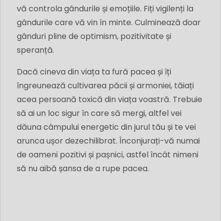
vă controla gândurile și emoțiile. Fiți vigilenți la
gândurile care vă vin în minte. Culminează doar
gânduri pline de optimism, pozitivitate și
speranță.
Dacă cineva din viața ta fură pacea și îți
îngreunează cultivarea păcii și armoniei, tăiați
acea persoană toxică din viața voastră. Trebuie
să ai un loc sigur în care să mergi, altfel vei
dăuna câmpului energetic din jurul tău și te vei
arunca ușor dezechilibrat. Înconjurați-vă numai
de oameni pozitivi și pașnici, astfel încât nimeni
să nu aibă șansa de a rupe pacea.