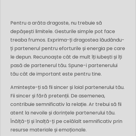
Pentru a arăta dragoste, nu trebuie să
depășești limitele. Gesturile simple pot face
treaba frumos. Exprima-ți dragostea lăudându-
ți partenerul pentru eforturile și energia pe care
le depun. Recunoaște cât de mult îți iubești și îți
pasă de partenerul tău. Spune-i partenerului
tău cât de important este pentru tine.
Amintește-ți să fii sincer și loial partenerului tău.
Fii sincer și fără pretenții. De asemenea,
contribuie semnificativ la relație. Ar trebui să fii
atent la nevoile și dorințele partenerului tău.
Înălță-ți și înalță-ți pe celălalt semnificativ prin
resurse materiale și emoționale.