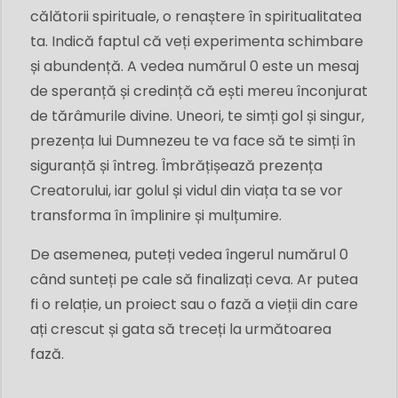
călătorii spirituale, o renaștere în spiritualitatea
ta. Indică faptul că veți experimenta schimbare
și abundență. A vedea numărul 0 este un mesaj
de speranță și credință că ești mereu înconjurat
de tărâmurile divine. Uneori, te simți gol și singur,
prezența lui Dumnezeu te va face să te simți în
siguranță și întreg. Îmbrățișează prezența
Creatorului, iar golul și vidul din viața ta se vor
transforma în împlinire și mulțumire.
De asemenea, puteți vedea îngerul numărul 0
când sunteți pe cale să finalizați ceva. Ar putea
fi o relație, un proiect sau o fază a vieții din care
ați crescut și gata să treceți la următoarea
fază.