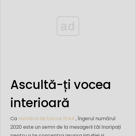
ad
Ascultă-ți vocea
interioară
Ca
numărul de tutore 1044
, Îngerul numărul
2020 este un semn de la mesagerii tăi înaripați
pentru a te concentra asupra intuiției și