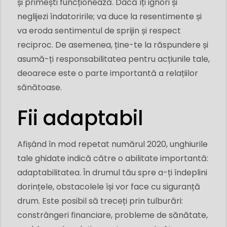
și primești funcționează. Dacă îți ignori și
neglijezi îndatoririle; va duce la resentimente și
va eroda sentimentul de sprijin și respect
reciproc. De asemenea, ține-te la răspundere și
asumă-ți responsabilitatea pentru acțiunile tale,
deoarece este o parte importantă a relațiilor
sănătoase.
Fii adaptabil
Afișând în mod repetat numărul 2020, unghiurile
tale ghidate indică către o abilitate importantă:
adaptabilitatea. În drumul tău spre a-ți îndeplini
dorințele, obstacolele își vor face cu siguranță
drum. Este posibil să treceți prin tulburări:
constrângeri financiare, probleme de sănătate,