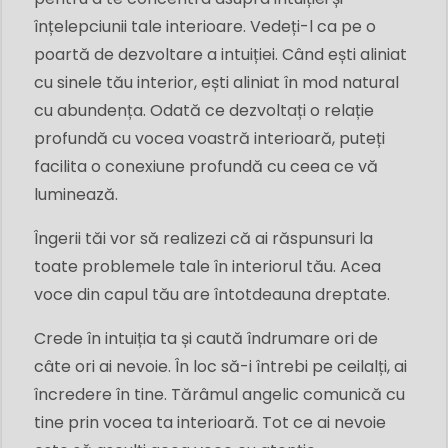
înțelepciunii tale interioare. Vedeți-l ca pe o
poartă de dezvoltare a intuiției. Când ești aliniat
cu sinele tău interior, ești aliniat în mod natural
cu abundența. Odată ce dezvoltați o relație
profundă cu vocea voastră interioară, puteți
facilita o conexiune profundă cu ceea ce vă
luminează.
Îngerii tăi vor să realizezi că ai răspunsuri la
toate problemele tale în interiorul tău. Acea
voce din capul tău are întotdeauna dreptate.
Crede în intuiția ta și caută îndrumare ori de
câte ori ai nevoie. În loc să-i întrebi pe ceilalți, ai
încredere în tine. Tărâmul angelic comunică cu
tine prin vocea ta interioară. Tot ce ai nevoie