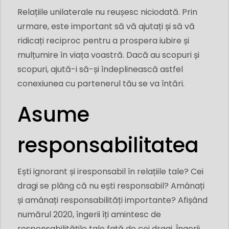
Relațiile unilaterale nu reușesc niciodată. Prin
urmare, este important să vă ajutați și să vă
ridicați reciproc pentru a prospera iubire și
mulțumire în viața voastră. Dacă au scopuri și
scopuri, ajută-i să-și îndeplinească astfel
conexiunea cu partenerul tău se va întări.
Asume
responsabilitatea
Ești ignorant și iresponsabil în relațiile tale? Cei
dragi se plâng că nu ești responsabil? Amânați
și amânați responsabilități importante? Afișând
numărul 2020, îngerii îți amintesc de
responsabilitățile tale față de cei dragi. Îngerii