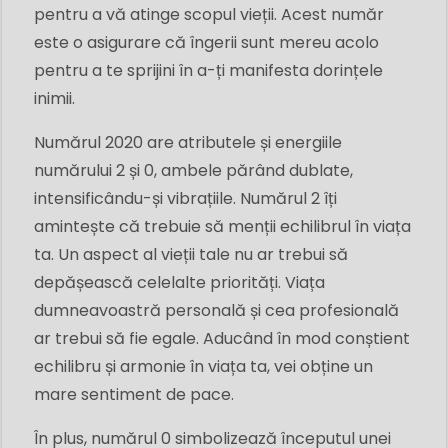
pentru a vă atinge scopul vieții. Acest număr
este o asigurare că îngerii sunt mereu acolo
pentru a te sprijini în a-ți manifesta dorințele
inimii.
Numărul 2020 are atributele și energiile
numărului 2 și 0, ambele părând dublate,
intensificându-și vibrațiile. Numărul 2 îți
amintește că trebuie să menții echilibrul în viața
ta. Un aspect al vieții tale nu ar trebui să
depășească celelalte priorități. Viața
dumneavoastră personală și cea profesională
ar trebui să fie egale. Aducând în mod conștient
echilibru și armonie în viața ta, vei obține un
mare sentiment de pace.
În plus, numărul 0 simbolizează începutul unei