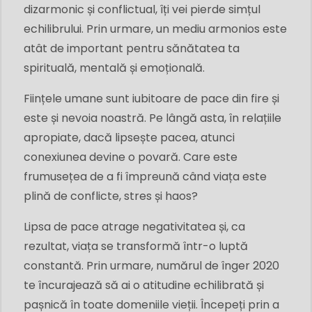
dizarmonic și conflictual, îți vei pierde simțul
echilibrului. Prin urmare, un mediu armonios este
atât de important pentru sănătatea ta
spirituală, mentală și emoțională.
Ființele umane sunt iubitoare de pace din fire și
este și nevoia noastră. Pe lângă asta, în relațiile
apropiate, dacă lipsește pacea, atunci
conexiunea devine o povară. Care este
frumusețea de a fi împreună când viața este
plină de conflicte, stres și haos?
Lipsa de pace atrage negativitatea și, ca
rezultat, viața se transformă într-o luptă
constantă. Prin urmare, numărul de înger 2020
te încurajează să ai o atitudine echilibrată și
pașnică în toate domeniile vieții. Începeți prin a