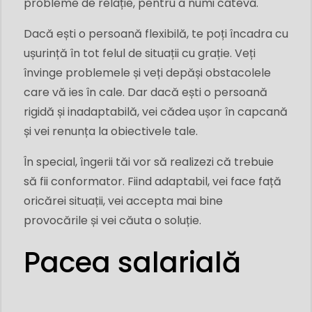
probleme de relație, pentru a numi câteva.
Dacă ești o persoană flexibilă, te poți încadra cu
ușurință în tot felul de situații cu grație. Veți
învinge problemele și veți depăși obstacolele
care vă ies în cale. Dar dacă ești o persoană
rigidă și inadaptabilă, vei cădea ușor în capcană
și vei renunța la obiectivele tale.
În special, îngerii tăi vor să realizezi că trebuie
să fii conformator. Fiind adaptabil, vei face față
oricărei situații, vei accepta mai bine
provocările și vei căuta o soluție.
Pacea salarială