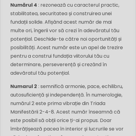
Numărul 4
: rezonează cu caracterul practic,
stabilitatea, securitatea și construirea unei
fundații solide. Afișând acest număr de mai
multe ori, îngerii vor să crezi în adevăratul tău
potențial. Deschide-te către noi oportunități și
posibilități. Acest număr este un apel de trezire
pentru a construi fundația viitorului tău cu
determinare, perseverență și crezând în
adevăratul tău potențial.
Numarul 2
:
semnifică armonie, pace, echilibru,
autosuficiență și independență. În numerologie,
numărul 2 este prima vibrație din Triada
Manifestării 2-4-8. Acest număr înseamnă că
este posibil să obții orice ți-ai propus. Doar
îmbrățișează pacea în interior și lucrurile se vor