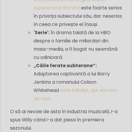
supereroine literare
este foarte serios
în privința subiectului său, dar neserios
în ceea ce privește el însuși.
'Serie':
În drama taiată de la HBO
despre o familie de miliardari din
mass-media, a fi bogat nu seamănă
cu odinioară.
„Căile ferate subterane”:
Adaptarea captivantă a lui Barry
Jenkins a romanului Colson
Whitehead
este fabulist, dar extrem
de real
.
O să ai nevoie de asta în industria muzicală, i-a
spus Willy când i-a dat piesa în premiera
sezonului.