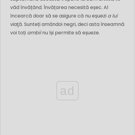
văd învățând. Învățarea necesită eșec. Al
încearcă doar să se asigure că nu eșuezi
a lui
viaţă. Sunteți amândoi negri, deci asta înseamnă
voi toți
ambii
nu își permite să eșueze.
ad