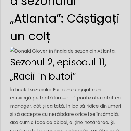
a sezonului
„Atlanta”: Câștigați
un colț
Sezonul 2, episodul 11,
„Racii în butoi”
În finalul sezonului, Earn s-a angajat să-i
convingă pe toată lumea că poate oferi atât ca
manager, cât și ca tată. În loc să ridice din umeri
și să accepte cu nerăbdare orice i se întâmplă,
așa cum o face de obicei, el ține hotărârea. Și,
ca să nu-l stricăm, s-ar putea să-i secătuiască