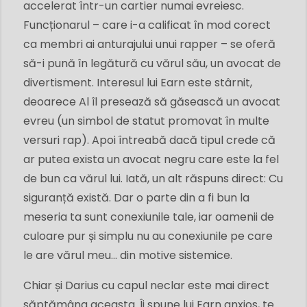
accelerat într-un cartier numai evreiesc.
Funcționarul – care i-a calificat în mod corect
ca membri ai anturajului unui rapper – se oferă
să-i pună în legătură cu vărul său, un avocat de
divertisment. Interesul lui Earn este stârnit,
deoarece Al îl presează să găsească un avocat
evreu (un simbol de statut promovat în multe
versuri rap). Apoi întreabă dacă tipul crede că
ar putea exista un avocat negru care este la fel
de bun ca vărul lui. Iată, un alt răspuns direct: Cu
siguranță există. Dar o parte din a fi bun la
meseria ta sunt conexiunile tale, iar oamenii de
culoare pur și simplu nu au conexiunile pe care
le are vărul meu... din motive sistemice.
Chiar și Darius cu capul neclar este mai direct
săptămâna aceasta. Îi spune lui Earn anxios, te