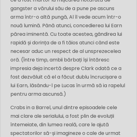
gangster a vărului său de a pune pe ascuns
arma într-o altă pungă, Al îl vede acum într-o
nouă lumină. Până atunci, concedierea lui Earn
părea iminentă. Cu toate acestea, gândirea lui
rapidă și dorința de a fi tăios atunci când este
necesar aduc un respect de al unsprezecelea
oră. (Între timp, ambii bărbați își întăresc
impresia deja incertă despre Clark odată ce a
fost dezvăluit că el a făcut dublu încrucișare a
lui Earn, lăsându-l pe Lucas în urmă să ia rapelul
pentru arma ascunsă.)
Crabs in a Barrel, unul dintre episoadele cele
mai clare ale serialului, a fost plin de evoluții
întemeiate, din lumea reală, care le ajută
spectatorilor să-și imagineze o cale de urmat