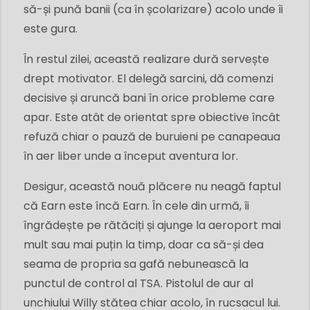
să-și pună banii (ca în școlarizare) acolo unde îi
este gura.
În restul zilei, această realizare dură servește
drept motivator. El delegă sarcini, dă comenzi
decisive și aruncă bani în orice probleme care
apar. Este atât de orientat spre obiective încât
refuză chiar o pauză de buruieni pe canapeaua
în aer liber unde a început aventura lor.
Desigur, această nouă plăcere nu neagă faptul
că Earn este încă Earn. În cele din urmă, îi
îngrădește pe rătăciți și ajunge la aeroport mai
mult sau mai puțin la timp, doar ca să-și dea
seama de propria sa gafă nebunească la
punctul de control al TSA. Pistolul de aur al
unchiului Willy stătea chiar acolo, în rucsacul lui.