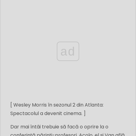
ad
[ Wesley Morris în sezonul 2 din Atlanta:
Spectacolul a devenit cinema. ]
Dar mai întâi trebuie să facă o oprire la o
conferință părinți-profesori. Acolo, el și Van află