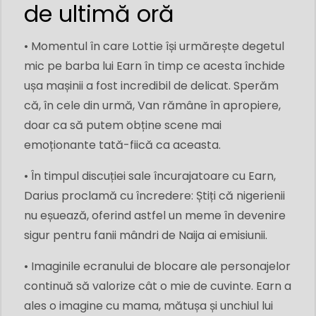
de ultimă oră
• Momentul în care Lottie își urmărește degetul
mic pe barba lui Earn în timp ce acesta închide
ușa mașinii a fost incredibil de delicat. Sperăm
că, în cele din urmă, Van rămâne în apropiere,
doar ca să putem obține scene mai
emoționante tată-fiică ca aceasta.
• În timpul discuției sale încurajatoare cu Earn,
Darius proclamă cu încredere: Știți că nigerienii
nu eșuează, oferind astfel un meme în devenire
sigur pentru fanii mândri de Naija ai emisiunii.
• Imaginile ecranului de blocare ale personajelor
continuă să valorize cât o mie de cuvinte. Earn a
ales o imagine cu mama, mătușa și unchiul lui