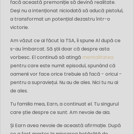
facă această premoniție să devină realitate.
Deși nu a intenționat niciodată să aducă pistolul,
a transformat un potențial dezastru într-o
victorie.
Am văzut ce ai făcut la TSA, îi spune Al după ce
s-au îmbarcat. Să știi doar că despre asta
vorbesc. El continuă să atingă
mentalitatea
pentru care este numit episodul, spunând că
oamenii vor face orice trebuie să facă - oricui -
pentru a supraviețui. Nu au de ales. Nici tu nu ai
de ales.
Tu familia mea, Earn, a continuat el. Tu singurul
care știe despre ce sunt. Am nevoie de aia.
Și Earn avea nevoie de această afirmație. După
ce a fost martor la mișcarea hotărâtă de