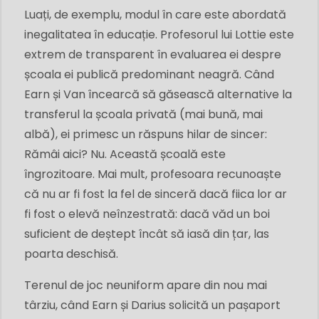
Luați, de exemplu, modul în care este abordată
inegalitatea în educație. Profesorul lui Lottie este
extrem de transparent în evaluarea ei despre
școala ei publică predominant neagră. Când
Earn și Van încearcă să găsească alternative la
transferul la școala privată (mai bună, mai
albă), ei primesc un răspuns hilar de sincer:
Rămâi aici? Nu. Această școală este
îngrozitoare. Mai mult, profesoara recunoaște
că nu ar fi fost la fel de sinceră dacă fiica lor ar
fi fost o elevă neînzestrată: dacă văd un boi
suficient de deștept încât să iasă din țar, las
poarta deschisă.
Terenul de joc neuniform apare din nou mai
târziu, când Earn și Darius solicită un pașaport