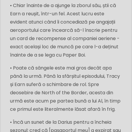
• Chiar înainte de a ajunge la zborul său, știi că
Earn a reușit, într-un fel. Acest lucru este
evident atunci când îi concediază pe angajații
aeroportului care încearcă să-l înscrie pentru
un card de recompense al companiei aeriene -
exact același loc de muncă pe care l-a deținut
înainte de a se lega cu Paper Boi.
• Poate că sângele este mai gros decât apa
până la urmă. Până la sfârșitul episodului, Tracy
și Earn suferă o schimbare de rol. Spre
deosebire de North of the Border, acesta din
urmă este acum pe partea bună a lui Al, în timp
ce primul este literalmente lăsat afară în frig.
• Încă un sunet de la Darius pentru a încheia
sezonul: cred că [pașaportul meu] a expirat sau