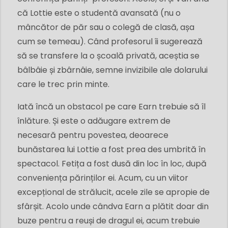
că Lottie este o studentă avansată (nu o
mâncător de păr sau o colegă de clasă, așa
cum se temeau). Când profesorul îi sugerează
să se transfere la o școală privată, aceștia se
bâlbâie și zbârnâie, semne invizibile ale dolarului
care le trec prin minte.
Iată încă un obstacol pe care Earn trebuie să îl
înlăture. Și este o adăugare extrem de
necesară pentru povestea, deoarece
bunăstarea lui Lottie a fost prea des umbrită în
spectacol. Fetița a fost dusă din loc în loc, după
conveniența părinților ei. Acum, cu un viitor
excepțional de strălucit, acele zile se apropie de
sfârșit. Acolo unde cândva Earn a plătit doar din
buze pentru a reuși de dragul ei, acum trebuie