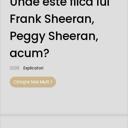
Unde este fiica lui
Frank Sheeran,
Peggy Sheeran,
acum?
2026
Explicatori
Citeşte Mai Mult