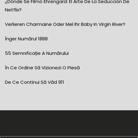
¿Dónde Se Filmó Ehrengard: El Arte De La Seducción De
Netflix?
Verlieren Charmaine Oder Mel Ihr Baby In Virgin River?
Înger Numărul 1888
55 Semnificație A Numărului
În Ce Ordine Să Vizionezi O Piesă
De Ce Continui Să Văd 911