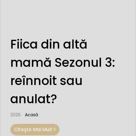
Fiica din altă
mamă Sezonul 3:
reînnoit sau
anulat?
2026
Acasă
Citeşte Mai Mult