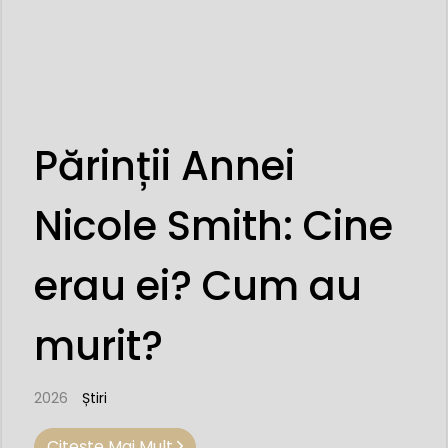
Părinții Annei
Nicole Smith: Cine
erau ei? Cum au
murit?
2026
Știri
Citeşte Mai Mult