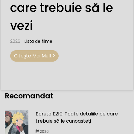
care trebuie să le
vezi
2026
Lista de filme
Citeşte Mai Mult
Recomandat
Boruto E210: Toate detaliile pe care
trebuie să le cunoașteți
2026