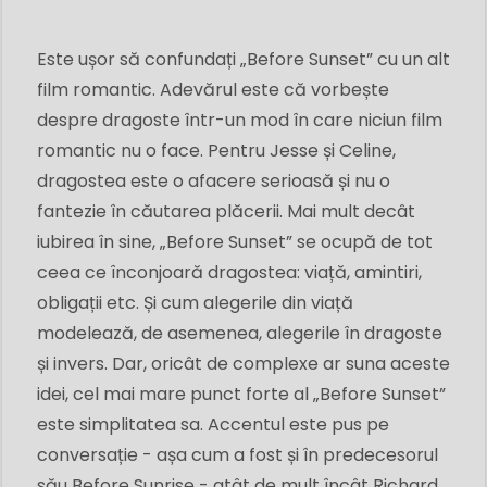
Este ușor să confundați „Before Sunset” cu un alt
film romantic. Adevărul este că vorbește
despre dragoste într-un mod în care niciun film
romantic nu o face. Pentru Jesse și Celine,
dragostea este o afacere serioasă și nu o
fantezie în căutarea plăcerii. Mai mult decât
iubirea în sine, „Before Sunset” se ocupă de tot
ceea ce înconjoară dragostea: viață, amintiri,
obligații etc. Și cum alegerile din viață
modelează, de asemenea, alegerile în dragoste
și invers. Dar, oricât de complexe ar suna aceste
idei, cel mai mare punct forte al „Before Sunset”
este simplitatea sa. Accentul este pus pe
conversație - așa cum a fost și în predecesorul
său Before Sunrise - atât de mult încât Richard