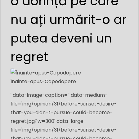
o dorință pe care
nu ați urmărit-o ar
putea deveni un
regret
Înainte-apus-Capodopere
' data-image-caption='' data-medium-
file='img/opinion/31/
before-sunset-desire-
that-you-didn-t-pursue-could-become-
regret.jpg?w=300
' data-large-
file='img/opinion/31/
before-sunset-desire-
that-you-didn-t-pursue-could-become-