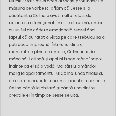
fericiți? Mai simt ei acea atracție profundă? Pe
măsură ce vorbesc, aflăm că Jesse s-a
căsătorit și Celine a avut multe relații, dar
niciuna nu a funcționat. În cele din urmă, ambii
au un fel de cădere emoțională regretând
faptul că au ratat o viață pe care trebuiau să o
petreacă împreună. Într-unul dintre
momentele pline de emoție, Celine întinde
mâna să-l atingă și apoi își trage mâna înapoi
înainte ca el să o vadă. Mai târziu, amândoi
merg la apartamentul lui Celine, unde finalul și,
de asemenea, cele mai emoționante momente
Celine cântă la chitară și cântă una dintre
creațiile ei în timp ce Jesse se uită.