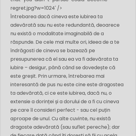
regret.jpg?w=1024
' />
Întrebarea dacă cineva este iubirea ta
adevărată sau nu este redundantă, deoarece
nu există o modalitate imaginabilă de a
răspunde. De cele mai multe ori, ideea de a te
îndrăgosti de cineva se bazează pe
presupunerea că el sau ea va fi adevărata ta
iubire – desigur, până când se dovedește că
este greșit. Prin urmare, întrebarea mai
interesantă de pus nu este cine este dragostea
ta adevărată, ci ce este iubirea, dacă nu, o
extensie a dorinței și a dorului de a fi cu cineva
pe care îl consideri perfect - sau cel puțin
aproape de unul. Cu alte cuvinte, nu există
dragoste adevărată (sau suflet pereche); dar
de fiecare dată când îți dorești să fii cu acela