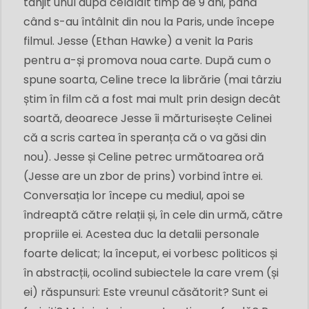
tânjit unul după celălalt timp de 9 ani, până
când s-au întâlnit din nou la Paris, unde începe
filmul. Jesse (Ethan Hawke) a venit la Paris
pentru a-și promova noua carte. După cum o
spune soarta, Celine trece la librărie (mai târziu
știm în film că a fost mai mult prin design decât
soartă, deoarece Jesse îi mărturisește Celinei
că a scris cartea în speranța că o va găsi din
nou). Jesse și Celine petrec următoarea oră
(Jesse are un zbor de prins) vorbind între ei.
Conversația lor începe cu mediul, apoi se
îndreaptă către relații și, în cele din urmă, către
propriile ei. Acestea duc la detalii personale
foarte delicat; la început, ei vorbesc politicos și
în abstracții, ocolind subiectele la care vrem (și
ei) răspunsuri: Este vreunul căsătorit? Sunt ei