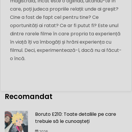
magistrală, încât este o oglindă, uitându-te în
care, poți judeca propriile relații: unde ai greșit?
Cine a fost de fapt cel pentru tine? Ce
oportunități ai ratat? Ce ar fi putut fi? Este unul
dintre rarele filme în care propria ta experiență
în viață îți va îmbogăți și hrăni experiența cu
filmul. Deci, experimentează-l, dacă nu ai făcut-
o încă.
Recomandat
Boruto E210: Toate detaliile pe care
trebuie să le cunoașteți
2026