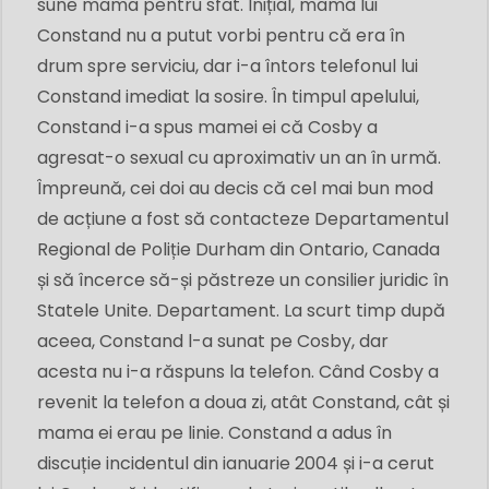
sune mama pentru sfat. Inițial, mama lui
Constand nu a putut vorbi pentru că era în
drum spre serviciu, dar i-a întors telefonul lui
Constand imediat la sosire. În timpul apelului,
Constand i-a spus mamei ei că Cosby a
agresat-o sexual cu aproximativ un an în urmă.
Împreună, cei doi au decis că cel mai bun mod
de acțiune a fost să contacteze Departamentul
Regional de Poliție Durham din Ontario, Canada
și să încerce să-și păstreze un consilier juridic în
Statele Unite. Departament. La scurt timp după
aceea, Constand l-a sunat pe Cosby, dar
acesta nu i-a răspuns la telefon. Când Cosby a
revenit la telefon a doua zi, atât Constand, cât și
mama ei erau pe linie. Constand a adus în
discuție incidentul din ianuarie 2004 și i-a cerut