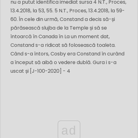
nu a putut identifica imediat sursa 4 N.T., Proces,
13.4.2018, la 53, 55. 5 N.T., Proces, 13.4.2018, la 59-
60. În cele din urmă, Constand a decis să-și
părăsească slujba de la Temple și să se
întoarcă în Canada în La un moment dat,
Constand s-a ridicat să folosească toaleta.
Când s-a întors, Cosby era Constand în curând
a început să aibă o vedere dublă. Gura i s-a
uscat și [J-100-2020] - 4
ad