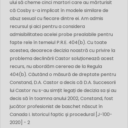
ului să cheme cinci martori care au mărturisit
că Cosby s-a implicat în modele similare de
abuz sexual cu fiecare dintre ei. Am admis
recursul și aici pentru a considera
admisibilitatea acelei probe prealabile pentru
fapte rele în temeiul P.R.E. 404(b). Cu toate
acestea, deoarece decizia noastră cu privire la
problema declinării Castor soluționează acest
recurs, nu abordăm cererea de la Regula
404(b). Căutând o măsură de dreptate pentru
Constand, D.A. Castor a decis că D.A. Succesorii
lui Castor nu s-au simțit legați de decizia sa și au
decis să în toamna anului 2002, Constand, fost
jucător profesionist de baschet născut în
Canada I. Istoricul faptic și procedural [J-100-
2020] - 2