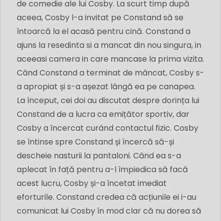
de comedie ale lui Cosby. La scurt timp după
aceea, Cosby l-a invitat pe Constand să se
întoarcă la el acasă pentru cină. Constand a
ajuns la resedinta si a mancat din nou singura, in
aceeasi camera in care mancase la prima vizita.
Când Constand a terminat de mâncat, Cosby s-
a apropiat și s-a așezat lângă ea pe canapea.
La început, cei doi au discutat despre dorința lui
Constand de a lucra ca emițător sportiv, dar
Cosby a încercat curând contactul fizic. Cosby
se întinse spre Constand și încercă să-și
descheie nasturii la pantaloni. Când ea s-a
aplecat în față pentru a-l împiedica să facă
acest lucru, Cosby și-a încetat imediat
eforturile. Constand credea că acțiunile ei i-au
comunicat lui Cosby în mod clar că nu dorea să