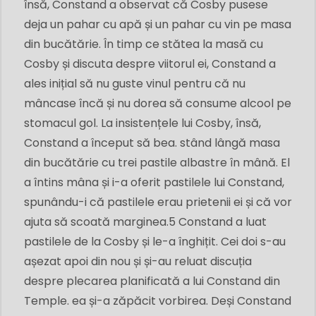
însă, Constand a observat că Cosby pusese
deja un pahar cu apă și un pahar cu vin pe masa
din bucătărie. În timp ce stătea la masă cu
Cosby și discuta despre viitorul ei, Constand a
ales inițial să nu guste vinul pentru că nu
mâncase încă și nu dorea să consume alcool pe
stomacul gol. La insistențele lui Cosby, însă,
Constand a început să bea. stând lângă masa
din bucătărie cu trei pastile albastre în mână. El
a întins mâna și i-a oferit pastilele lui Constand,
spunându-i că pastilele erau prietenii ei și că vor
ajuta să scoată marginea.5 Constand a luat
pastilele de la Cosby și le-a înghițit. Cei doi s-au
așezat apoi din nou și și-au reluat discuția
despre plecarea planificată a lui Constand din
Temple. ea și-a zăpăcit vorbirea. Deși Constand