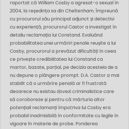
raportat că William Cosby a agresat-o sexual în
2004, la reședința sa din Cheltenham. Împreună
cu procurorul său principal adjunct și detectivi
cu experiență, procurorul Castor a investigat în
detaliu reclamația lui Constand. Evaluând
probabilitatea unei urmăriri penale reușite a lui
Cosby, procurorul a prevăzut dificultăți în ceea
ce privește credibilitatea lui Constand ca
martor, bazate, parțial, pe decizia acesteia de a
nu depune o plângere prompt. D.A. Castor a mai
stabilit că o urmărire penală ar fi frustrată
deoarece nu existau dovezi criminalistice care
să coroboreze și pentru că mărturia altor
potențiali reclamanți împotriva lui Cosby era
probabil inadmisibilă în conformitate cu legile în
vigoare în materie de probe. Ponderea