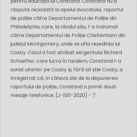
pentru educația lui Constand. Constand nu a
răspuns niciodată la apelul avocatului. raportul
de poliție către Departamentul de Poliție din
Philadelphia, care, la rândul său, l-a îndrumat
către Departamentul de Poliție Cheltenham din
județul Montgomery, unde se afla reședința lui
Cosby. Cazul a fost atribuit sergentului Richard
Schaeffer, care lucra în tandem, Constand l-a
sunat ulterior pe Cosby și, fără să știe Cosby, a
înregistrat că, în câteva zile de la depunerea
raportului de poliție, Constand a primit două
mesaje telefonice. [J-100-2020] - 7