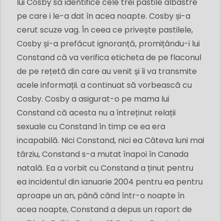
lui Cosby să identifice cele trei pastile albastre
pe care i le-a dat în acea noapte. Cosby și-a
cerut scuze vag. În ceea ce privește pastilele,
Cosby și-a prefăcut ignoranță, promițându-i lui
Constand că va verifica eticheta de pe flaconul
de pe rețetă din care au venit și îi va transmite
acele informații. a continuat să vorbească cu
Cosby. Cosby a asigurat-o pe mama lui
Constand că acesta nu a întreținut relații
sexuale cu Constand în timp ce ea era
incapabilă. Nici Constand, nici ea Câteva luni mai
târziu, Constand s-a mutat înapoi în Canada
natală. Ea a vorbit cu Constand a ținut pentru
ea incidentul din ianuarie 2004 pentru ea pentru
aproape un an, până când într-o noapte în
acea noapte, Constand a depus un raport de