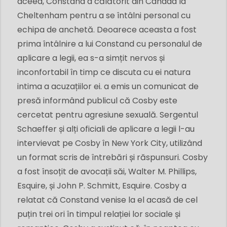
aceea, Constand a călătorit din Canada la
Cheltenham pentru a se întâlni personal cu
echipa de anchetă. Deoarece aceasta a fost
prima întâlnire a lui Constand cu personalul de
aplicare a legii, ea s-a simțit nervos și
inconfortabil în timp ce discuta cu ei natura
intima a acuzațiilor ei. a emis un comunicat de
presă informând publicul că Cosby este
cercetat pentru agresiune sexuală. Sergentul
Schaeffer și alți oficiali de aplicare a legii l-au
intervievat pe Cosby în New York City, utilizând
un format scris de întrebări și răspunsuri. Cosby
a fost însoțit de avocații săi, Walter M. Phillips,
Esquire, și John P. Schmitt, Esquire. Cosby a
relatat că Constand venise la el acasă de cel
puțin trei ori în timpul relației lor sociale și