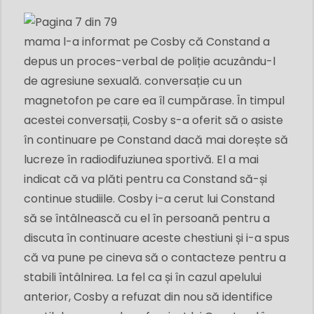
mama l-a informat pe Cosby că Constand a
depus un proces-verbal de poliție acuzându-l
de agresiune sexuală. conversație cu un
magnetofon pe care ea îl cumpărase. În timpul
acestei conversații, Cosby s-a oferit să o asiste
în continuare pe Constand dacă mai dorește să
lucreze în radiodifuziunea sportivă. El a mai
indicat că va plăti pentru ca Constand să-și
continue studiile. Cosby i-a cerut lui Constand
să se întâlnească cu el în persoană pentru a
discuta în continuare aceste chestiuni și i-a spus
că va pune pe cineva să o contacteze pentru a
stabili întâlnirea. La fel ca și în cazul apelului
anterior, Cosby a refuzat din nou să identifice