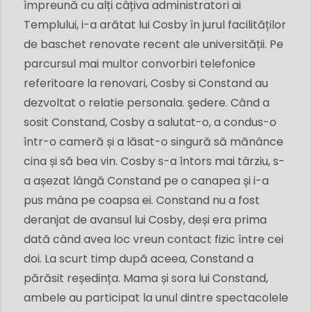
împreună cu alți câțiva administratori ai
Templului, i-a arătat lui Cosby în jurul facilităților
de baschet renovate recent ale universității. Pe
parcursul mai multor convorbiri telefonice
referitoare la renovari, Cosby si Constand au
dezvoltat o relatie personala. şedere. Când a
sosit Constand, Cosby a salutat-o, a condus-o
într-o cameră și a lăsat-o singură să mănânce
cina și să bea vin. Cosby s-a întors mai târziu, s-
a așezat lângă Constand pe o canapea și i-a
pus mâna pe coapsa ei. Constand nu a fost
deranjat de avansul lui Cosby, deși era prima
dată când avea loc vreun contact fizic între cei
doi. La scurt timp după aceea, Constand a
părăsit reședința. Mama și sora lui Constand,
ambele au participat la unul dintre spectacolele