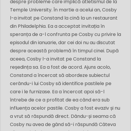
despre probleme care implică atletismul de la
Temple University. În martie a acelui an, Cosby
l-a invitat pe Constand la cină la un restaurant
din Philadelphia. Ea a acceptat invitația în
speranța de a-l confrunta pe Cosby cu privire la
episodul din ianuarie, dar cei doi nu au discutat
despre această problemă în timpul cinei. După
aceea, Cosby l-a invitat pe Constand la
reședința sa. Ea a fost de acord. Ajuns acolo,
Constand a încercat să abordeze subiectul
cerându-i lui Cosby să identifice pastilele pe
care i le furnizase. Ea a încercat apoi să-l
întrebe de ce a profitat de ea când era sub
influența acelor pastile. Cosby a fost evaziv și nu
a vrut să răspundă direct. Dându-și seama că
Cosby nu avea de gând să-i răspundă Câteva