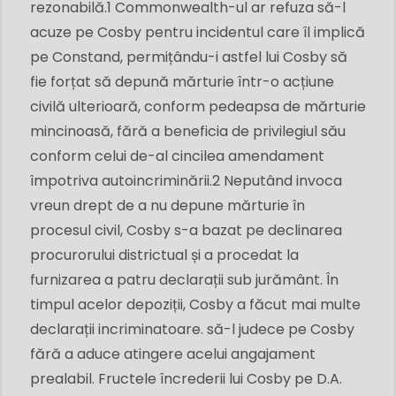
rezonabilă.1 Commonwealth-ul ar refuza să-l
acuze pe Cosby pentru incidentul care îl implică
pe Constand, permițându-i astfel lui Cosby să
fie forțat să depună mărturie într-o acțiune
civilă ulterioară, conform pedeapsa de mărturie
mincinoasă, fără a beneficia de privilegiul său
conform celui de-al cincilea amendament
împotriva autoincriminării.2 Neputând invoca
vreun drept de a nu depune mărturie în
procesul civil, Cosby s-a bazat pe declinarea
procurorului districtual și a procedat la
furnizarea a patru declarații sub jurământ. În
timpul acelor depoziții, Cosby a făcut mai multe
declarații incriminatoare. să-l judece pe Cosby
fără a aduce atingere acelui angajament
prealabil. Fructele încrederii lui Cosby pe D.A.