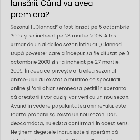
lansării: Când va avea
premiera?
Sezonul 1 „Clannad” a fost lansat pe 5 octombrie
2007 și sa încheiat pe 28 martie 2008. A fost
urmat de un al doilea sezon intitulat „Clannad:
După poveste” care a început să fie difuzat pe 3
octombrie 2008 și s-a încheiat pe 27 martie,
2009. În ceea ce privește al treilea sezon al
anime-ului, au existat o mulțime de speculații
online și fanii chiar semnează petiții în speranța
că creatorii îi vor auzi și vor veni cu un nou sezon.
Având în vedere popularitatea anime-ului, este
foarte probabil să existe un nou sezon. Dar,
deocamdată, nu există confirmări în acest sens.
Ne ținem degetele încrucișate și sperăm că