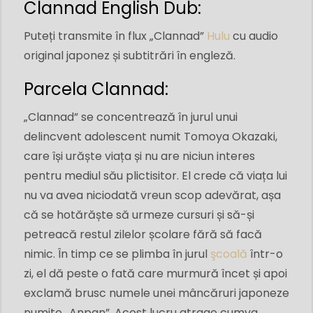
Clannad English Dub:
Puteți transmite în flux „Clannad”
Hulu
cu audio
original japonez și subtitrări în engleză.
Parcela Clannad:
„Clannad” se concentrează în jurul unui
delincvent adolescent numit Tomoya Okazaki,
care își urăște viața și nu are niciun interes
pentru mediul său plictisitor. El crede că viața lui
nu va avea niciodată vreun scop adevărat, așa
că se hotărăște să urmeze cursuri și să-și
petreacă restul zilelor școlare fără să facă
nimic. În timp ce se plimba în jurul
şcoală
într-o
zi, el dă peste o fată care murmură încet și apoi
exclamă brusc numele unei mâncăruri japoneze
numite „Anpan”. Acest lucru atrage cumva