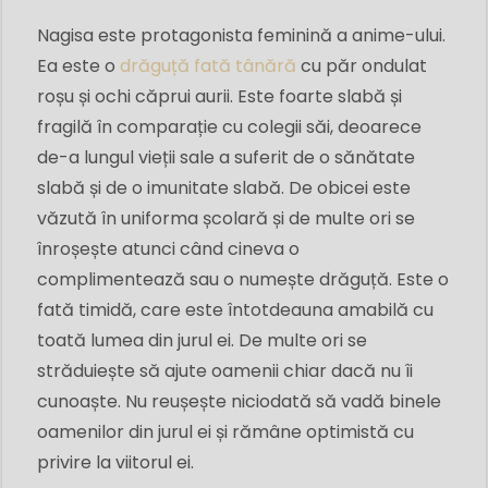
Nagisa este protagonista feminină a anime-ului.
Ea este o
drăguță fată tânără
cu păr ondulat
roșu și ochi căprui aurii. Este foarte slabă și
fragilă în comparație cu colegii săi, deoarece
de-a lungul vieții sale a suferit de o sănătate
slabă și de o imunitate slabă. De obicei este
văzută în uniforma școlară și de multe ori se
înroșește atunci când cineva o
complimentează sau o numește drăguță. Este o
fată timidă, care este întotdeauna amabilă cu
toată lumea din jurul ei. De multe ori se
străduiește să ajute oamenii chiar dacă nu îi
cunoaște. Nu reușește niciodată să vadă binele
oamenilor din jurul ei și rămâne optimistă cu
privire la viitorul ei.