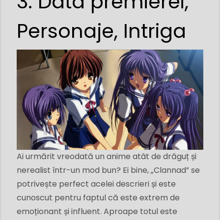
3: Data premierei,
Personaje, Intriga
Ai urmărit vreodată un anime atât de drăguț și
nerealist într-un mod bun? Ei bine, „Clannad” se
potrivește perfect acelei descrieri și este
cunoscut pentru faptul că este extrem de
emoționant și influent. Aproape totul este