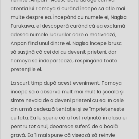
atenția lui Tomoya și curând începe să afle mai
multe despre ea. Începând cu numele ei, Nagisa
Furukawa, el descoperă curând că ea exclamă
adesea numele lucrurilor care o motivează,
Anpan fiind unul dintre ei. Nagisa începe brusc
să susțină că cei doi au devenit prieteni, dar
Tomoya se îndepărtează, respingând toate
pretențiile ei.
La scurt timp după acest eveniment, Tomoya
începe să o observe mult mai mult la școală și
simte nevoia de a deveni prieteni cu ea. În cele
din urmă cedează tentației și se împrietenește
cu fata. Ea le spune că a fost reținută în clasa ei
pentru tot anul, deoarece suferă de o boală
gravă. Ea îi mai spune că visează să reînvie