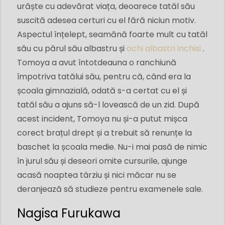
urăște cu adevărat viața, deoarece tatăl său
suscită adesea certuri cu el fără niciun motiv.
Aspectul înțelept, seamănă foarte mult cu tatăl
său cu părul său albastru și
ochi albastri inchisi
.
Tomoya a avut întotdeauna o ranchiună
împotriva tatălui său, pentru că, când era la
școala gimnazială, odată s-a certat cu el și
tatăl său a ajuns să-l lovească de un zid. După
acest incident, Tomoya nu și-a putut mișca
corect brațul drept și a trebuit să renunțe la
baschet la școala medie. Nu-i mai pasă de nimic
în jurul său și deseori omite cursurile, ajunge
acasă noaptea târziu și nici măcar nu se
deranjează să studieze pentru examenele sale.
Nagisa Furukawa