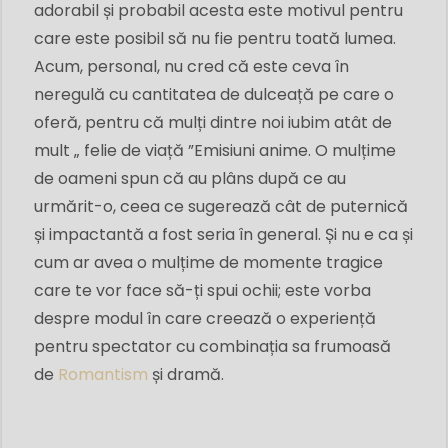
adorabil și probabil acesta este motivul pentru
care este posibil să nu fie pentru toată lumea.
Acum, personal, nu cred că este ceva în
neregulă cu cantitatea de dulceață pe care o
oferă, pentru că mulți dintre noi iubim atât de
mult „ felie de viață ”Emisiuni anime. O mulțime
de oameni spun că au plâns după ce au
urmărit-o, ceea ce sugerează cât de puternică
și impactantă a fost seria în general. Și nu e ca și
cum ar avea o mulțime de momente tragice
care te vor face să-ți spui ochii; este vorba
despre modul în care creează o experiență
pentru spectator cu combinația sa frumoasă
de
Romantism
și dramă.