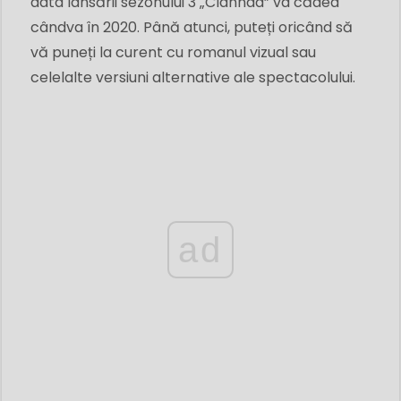
data lansării sezonului 3 „Clannad” va cădea
cândva în 2020. Până atunci, puteți oricând să
vă puneți la curent cu romanul vizual sau
celelalte versiuni alternative ale spectacolului.
ad