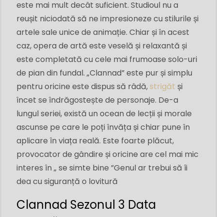
este mai mult decât suficient. Studioul nu a
reușit niciodată să ne impresioneze cu stilurile și
artele sale unice de animație. Chiar și în acest
caz, opera de artă este veselă și relaxantă și
este completată cu cele mai frumoase solo-uri
de pian din fundal. „Clannad” este pur și simplu
pentru oricine este dispus să râdă,
strigăt
și
încet se îndrăgostește de personaje. De-a
lungul seriei, există un ocean de lecții și morale
ascunse pe care le poți învăța și chiar pune în
aplicare în viața reală. Este foarte plăcut,
provocator de gândire și oricine are cel mai mic
interes în „ se simte bine ”Genul ar trebui să îi
dea cu siguranță o lovitură
Clannad Sezonul 3 Data