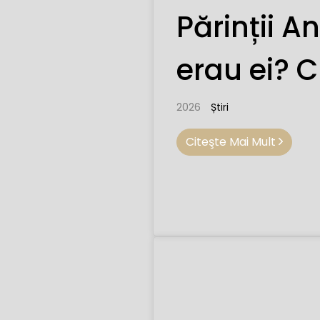
Părinții A
erau ei? 
2026
Știri
Citeşte Mai Mult