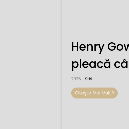
Henry Go
pleacă c
2026
Știri
Citeşte Mai Mult