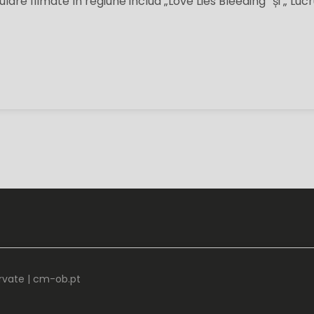
lare filmate în regiune includ „Love Lies Bleeding” și „ Lucr
rvate |
cm-ob.pt