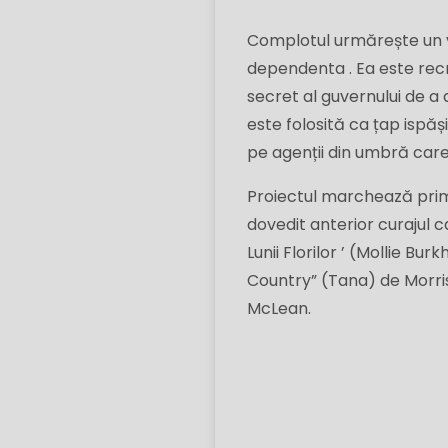
Complotul urmărește un v
dependenta . Ea este re
secret al guvernului de a 
este folosită ca țap ispăș
pe agenții din umbră care o
Proiectul marchează primul
dovedit anterior curajul c
Lunii Florilor ’ (Mollie B
Country” (Tana) de Morris
McLean.