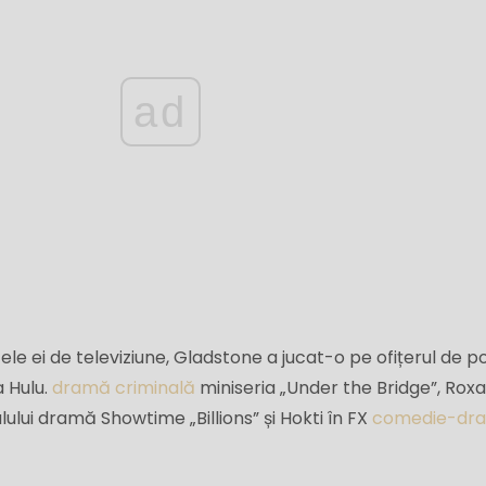
ad
ele ei de televiziune, Gladstone a jucat-o pe ofițerul de pol
 Hulu.
dramă criminală
miniseria „Under the Bridge”, Rox
lului dramă Showtime „Billions” și Hokti în FX
comedie-dr
.