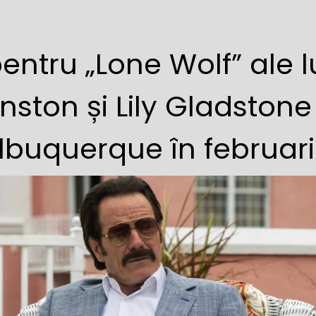
pentru „Lone Wolf” ale l
ston și Lily Gladstone
Albuquerque în februar