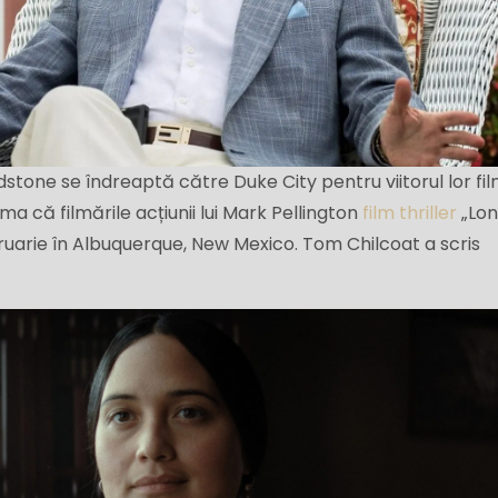
dstone se îndreaptă către Duke City pentru viitorul lor fi
 că filmările acțiunii lui Mark Pellington
film thriller
„Lo
ruarie în Albuquerque, New Mexico. Tom Chilcoat a scris