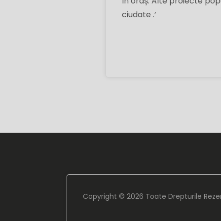
în oraș. Alte proiecte popu
ciudate .’
Copyright ©
2026 Toate Drepturile Reze