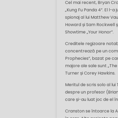
Cel mai recent, Bryan Crans
„Kung Fu Panda 4”. El l-a 
spionaj al lui Matthew Vaug
Howard și Sam Rockwell și
Showtime „Your Honor”.
Creditele regizoare notabi
concentrează pe un compl
Prophecies”, bazat pe car
majore ale sale sunt „The 
Turner și Corey Hawkins.
Meritul de scris solo al lui
despre un profesor (Brian
care și-au luat joc de el 
Cranston se întoarce la A