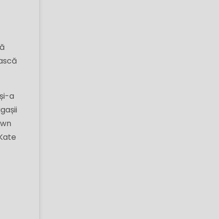
că
ească
și-a
gașii
own
 Kate