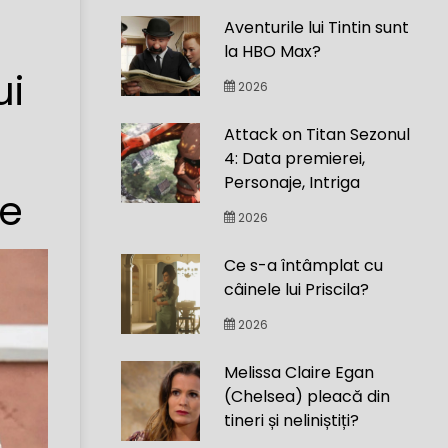
Aventurile lui Tintin sunt
la HBO Max?
ui
2026
Attack on Titan Sezonul
4: Data premierei,
Personaje, Intriga
ie
2026
Ce s-a întâmplat cu
câinele lui Priscila?
2026
Melissa Claire Egan
(Chelsea) pleacă din
tineri și neliniștiți?