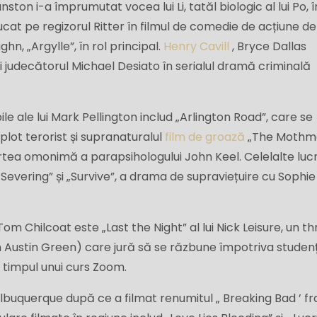
ton i-a împrumutat vocea lui Li, tatăl biologic al lui Po, î
jucat pe regizorul Ritter în filmul de comedie de acțiune de
hn, „Argylle”, în rol principal.
Henry Cavill
, Bryce Dallas
 judecătorul Michael Desiato în serialul dramă criminală
le ale lui Mark Pellington includ „Arlington Road”, care se
ot terorist și supranaturalul
film de groază
„The Mothm
tea omonimă a parapsihologului John Keel. Celelalte lucr
Severing” și „Survive”, a drama de supraviețuire cu Sophie
 Tom Chilcoat este „Last the Night” al lui Nick Leisure, un thr
 Austin Green) care jură să se răzbune împotriva studenț
în timpul unui curs Zoom.
lbuquerque după ce a filmat renumitul „ Breaking Bad ’ fr