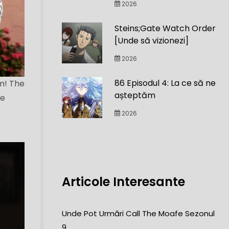
2026
Steins;Gate Watch Order
[Unde să vizionezi]
2026
86 Episodul 4: La ce să ne
lm! The
așteptăm
ne
2026
Articole Interesante
Unde Pot Urmări Call The Moafe Sezonul
9