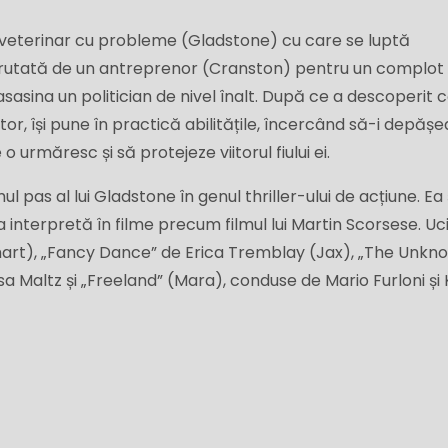
eterinar cu probleme (Gladstone) cu care se luptă
crutată de un antreprenor (Cranston) pentru un complot
asasina un politician de nivel înalt. După ce a descoperit 
itor, își pune în practică abilitățile, încercând să-i depăș
 urmăresc și să protejeze viitorul fiului ei.
 pas al lui Gladstone în genul thriller-ului de acțiune. Ea 
a interpretă în filme precum filmul lui Martin Scorsese. Uci
urkhart), „Fancy Dance” de Erica Tremblay (Jax), „The Unkn
a Maltz și „Freeland” (Mara), conduse de Mario Furloni și