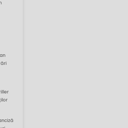
n
an
ări
iller
ilor
anciză