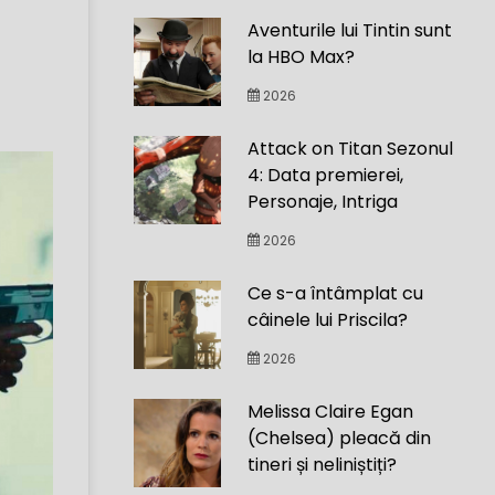
Aventurile lui Tintin sunt
la HBO Max?
2026
Attack on Titan Sezonul
4: Data premierei,
Personaje, Intriga
2026
Ce s-a întâmplat cu
câinele lui Priscila?
2026
Melissa Claire Egan
(Chelsea) pleacă din
tineri și neliniștiți?