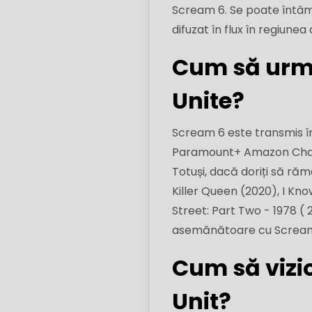
Scream 6. Se poate întâmpl
difuzat în flux în regiunea 
Cum să urmă
Unite?
Scream 6 este transmis î
Paramount+ Amazon Chann
Totuși, dacă doriți să răm
Killer Queen (2020), I Kn
Street: Part Two - 1978 ( 
asemănătoare cu Scream
Cum să vizi
Unit?