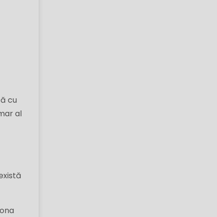
tă cu
mar al
există
iona