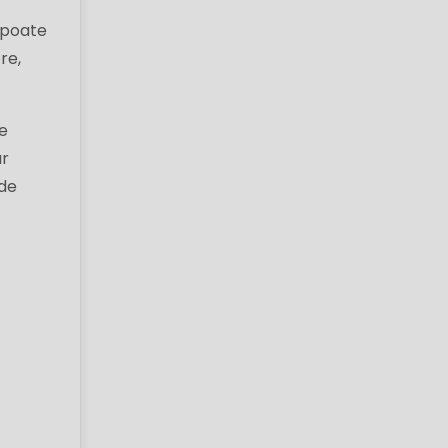
 poate
re,
te
ar
 de