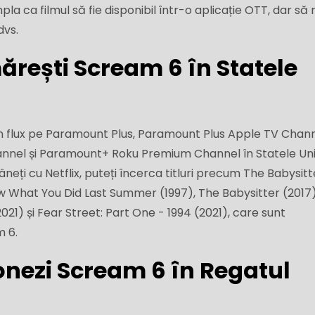
a ca filmul să fie disponibil într-o aplicație OTT, dar să n
dvs.
rești Scream 6 în Statele
n flux pe Paramount Plus, Paramount Plus Apple TV Chann
el și Paramount+ Roku Premium Channel în Statele Uni
âneți cu Netflix, puteți încerca titluri precum The Babysitt
ow What You Did Last Summer (1997), The Babysitter (2017)
2021) și Fear Street: Part One - 1994 (2021), care sunt
 6.
onezi Scream 6 în Regatul