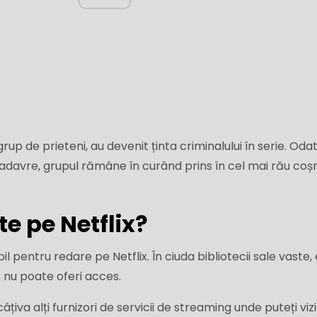
 grup de prieteni, au devenit ținta criminalului în serie. Oda
adavre, grupul rămâne în curând prins în cel mai rău coș
e pe Netflix?
l pentru redare pe Netflix. În ciuda bibliotecii sale vaste, 
ix nu poate oferi acces.
âțiva alți furnizori de servicii de streaming unde puteți viz