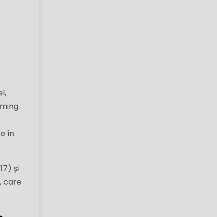
l,
aming.
e în
7) și
, care