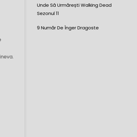
Unde Să Urmărești Walking Dead
Sezonul 11
9 Număr De Înger Dragoste
e
ineva.