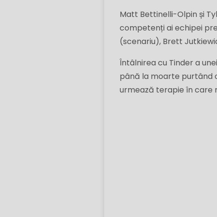
Matt Bettinelli-Olpin și T
competenți ai echipei pr
(scenariu), Brett Jutkiewic
Întâlnirea cu Tinder a un
până la moarte purtând o 
urmează terapie în care r