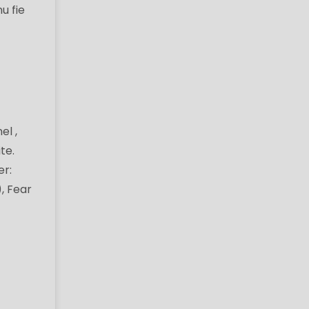
u fie
el ,
te.
er:
, Fear