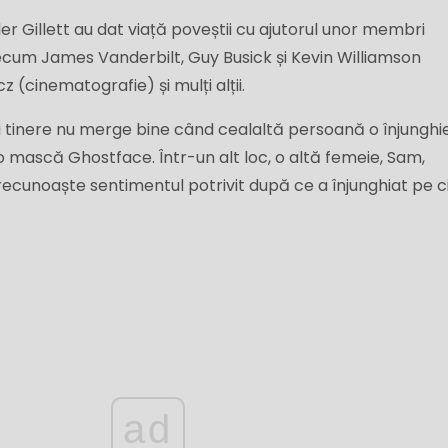
yler Gillett au dat viață poveștii cu ajutorul unor membri
ecum James Vanderbilt, Guy Busick și Kevin Williamson
z (cinematografie) și mulți alții.
ei tinere nu merge bine când cealaltă persoană o înjunghi
mască Ghostface. Într-un alt loc, o altă femeie, Sam,
ecunoaște sentimentul potrivit după ce a înjunghiat pe c
ad