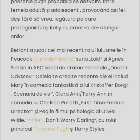
prietenie puțin probabilă se dezvoltă între
femeia adultă și adolescent , provocând astfel,
deși fără să vrea, legătura pe care
protagonistul și Kelly au creat-o de-a lungul
anilor.
Berlant a jucat cel mai recent rolul lui Janelle în
Peacock
comedie-dramă
seria „Laid” și Agnes
Simkin în ABC serial de drame medicale „Doctor
Odyssey.” Celelalte credite recente ale ei includ
Mary în comedia fantastică a lui Kristoffer Borgli
„ Scenariu de vis ”, Clara Ann/Terry Ann în
comedia lui Chelsea Peretti „First Time Female
Director” și Peg în filmul psihologic al Oliviei
Wilde.
thriller
„Don’t Worry Darling”, cu rolul
principal
Florence Pugh
și Harry Styles.