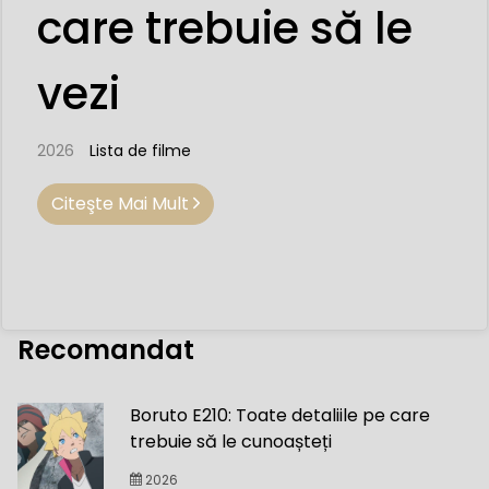
care trebuie să le
vezi
2026
Lista de filme
Citeşte Mai Mult
Recomandat
Boruto E210: Toate detaliile pe care
trebuie să le cunoașteți
2026