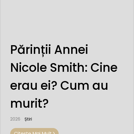
Părinții Annei
Nicole Smith: Cine
erau ei? Cum au
murit?
2026
Știri
Citeşte Mai Mult