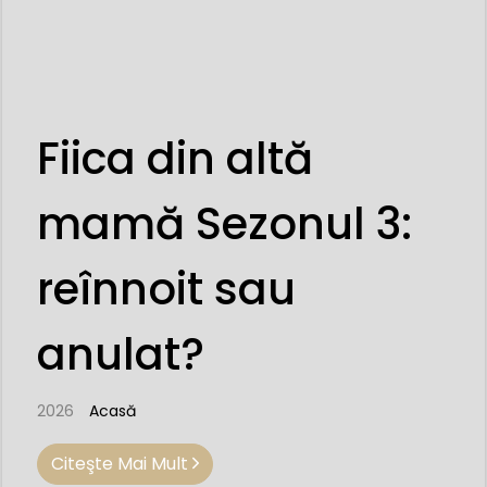
Fiica din altă
mamă Sezonul 3:
reînnoit sau
anulat?
2026
Acasă
Citeşte Mai Mult