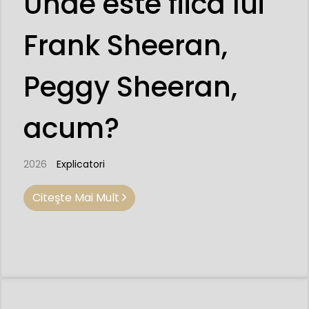
Unde este fiica lui
Frank Sheeran,
Peggy Sheeran,
acum?
2026
Explicatori
Citeşte Mai Mult