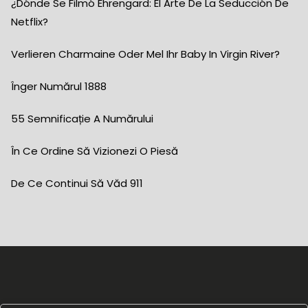
¿Dónde Se Filmó Ehrengard: El Arte De La Seducción De
Netflix?
Verlieren Charmaine Oder Mel Ihr Baby In Virgin River?
Înger Numărul 1888
55 Semnificație A Numărului
În Ce Ordine Să Vizionezi O Piesă
De Ce Continui Să Văd 911