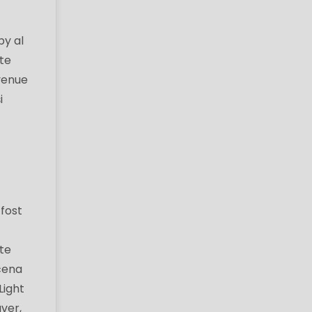
by al
ate
Avenue
i
 fost
ste
scena
Light
uver,