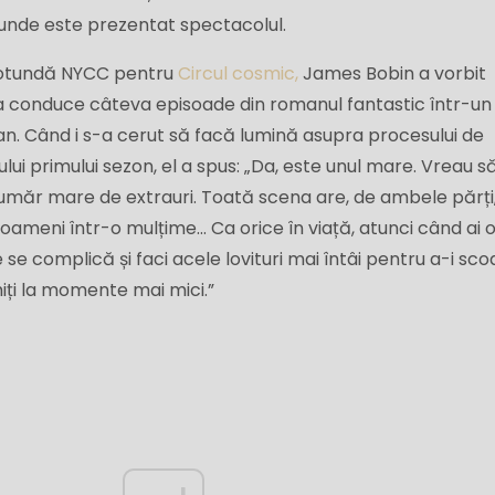
 unde este prezentat spectacolul.
 rotundă NYCC pentru
Circul cosmic,
James Bobin a vorbit
a conduce câteva episoade din romanul fantastic într-un 
an. Când i s-a cerut să facă lumină asupra procesului de
lui primului sezon, el a spus: „Da, este unul mare. Vreau s
umăr mare de extrauri. Toată scena are, de ambele părți
i oameni într-o mulțime... Ca orice în viață, atunci când ai 
e se complică și faci acele lovituri mai întâi pentru a-i sco
iți la momente mai mici.”