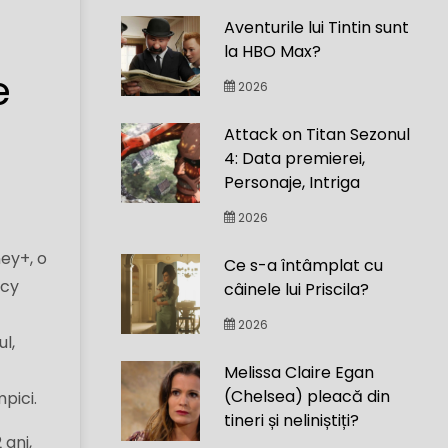
Aventurile lui Tintin sunt
la HBO Max?
e
2026
Attack on Titan Sezonul
4: Data premierei,
Personaje, Intriga
2026
ey+, o
Ce s-a întâmplat cu
rcy
câinele lui Priscila?
2026
l,
Melissa Claire Egan
(Chelsea) pleacă din
mpici.
tineri și neliniștiți?
 ani,