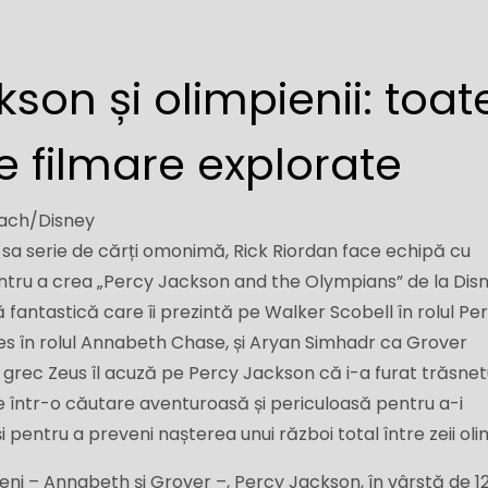
son și olimpienii: toat
de filmare explorate
kach/Disney
 sa serie de cărți omonimă, Rick Riordan face echipă cu
ntru a crea „Percy Jackson and the Olympians” de la Disn
 fantastică care îi prezintă pe Walker Scobell în rolul Pe
es în rolul Annabeth Chase, și Aryan Simhadr ca Grover
rec Zeus îl acuză pe Percy Jackson că i-a furat trăsnetu
 într-o căutare aventuroasă și periculoasă pentru a-i
și pentru a preveni nașterea unui război total între zeii oli
eteni – Annabeth și Grover –, Percy Jackson, în vârstă de 12