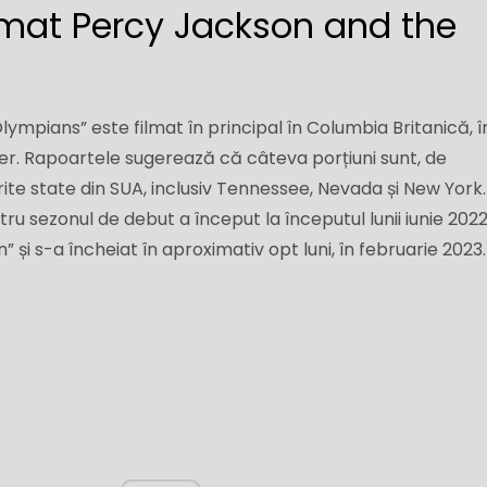
lmat Percy Jackson and the
ympians” este filmat în principal în Columbia Britanică, î
er. Rapoartele sugerează că câteva porțiuni sunt, de
ite state din SUA, inclusiv Tennessee, Nevada și New York.
ru sezonul de debut a început la începutul lunii iunie 202
n” și s-a încheiat în aproximativ opt luni, în februarie 2023.