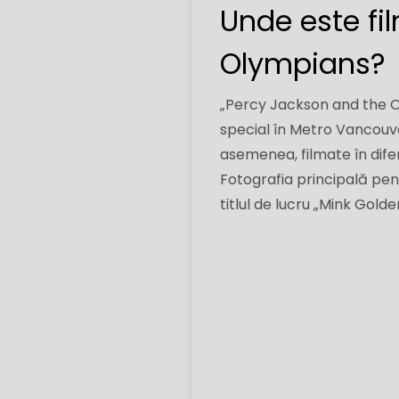
Unde este fi
Olympians?
„Percy Jackson and the Ol
special în Metro Vancouv
asemenea, filmate în difer
Fotografia principală pent
titlul de lucru „Mink Golde