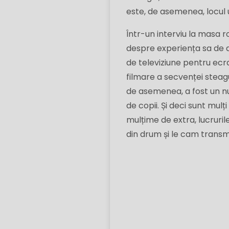
este, de asemenea, locul
Într-un interviu la masa
despre experiența sa de 
de televiziune pentru ecr
filmare a secvenței steagu
de asemenea, a fost un n
de copii. Și deci sunt mulț
mulțime de extra, lucruril
din drum și le cam transm