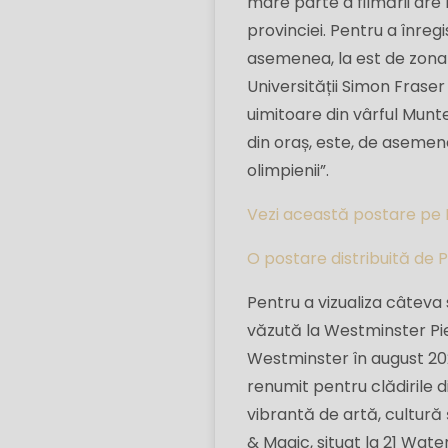
mare parte a filmării are
provinciei. Pentru a înreg
asemenea, la est de zona 
Universității Simon Fraser
uimitoare din vârful Munt
din oraș, este, de asemene
olimpienii”.
Vezi această postare pe
O postare distribuită de
Pentru a vizualiza câteva 
văzută la Westminster Pi
Westminster în august 2022
renumit pentru clădirile 
vibrantă de artă, cultură 
& Magic, situat la 21 Wate