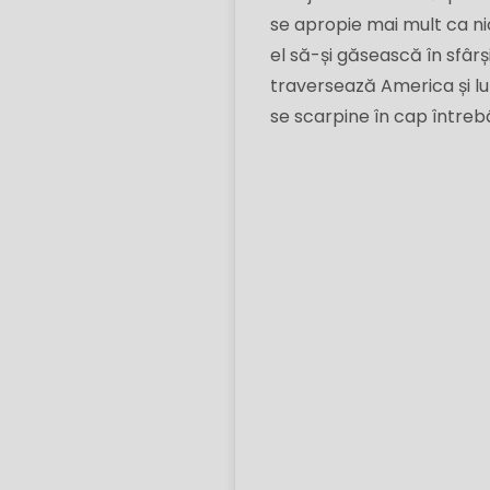
se apropie mai mult ca ni
el să-și găsească în sfârș
traversează America și lum
se scarpine în cap întreb