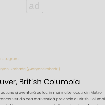
ad
 Instagram
 Aryan Simhadri (@aryansimhadri)
ver, British Columbia
 acțiune și aventură au loc în mai multe locații din Metro
ncouver din cea mai vestică provincie a British Columbi