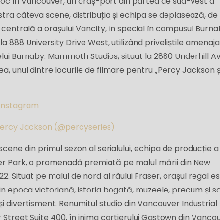
 loc în Vancouver, un oraș-port din partea de sud-vest a
istra câteva scene, distribuția și echipa se deplasează, de
centrală a orașului Vancity, în special în campusul Burna
 la 888 University Drive West, utilizând priveliștile amenaj
elui Burnaby. Mammoth Studios, situat la 2880 Underhill 
a, unul dintre locurile de filmare pentru „Percy Jackson ș
 Instagram
 Percy Jackson (@percyseries)
scene din primul sezon al serialului, echipa de producție a
er Park, o promenadă premiată pe malul mării din New
. Situat pe malul de nord al râului Fraser, orașul regal e
din epoca victoriană, istoria bogată, muzeele, precum și 
și divertisment. Renumitul studio din Vancouver Industrial 
r Street Suite 400, în inima cartierului Gastown din Vanco