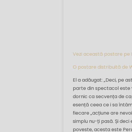
Vezi această postare pe
O postare distribuită de 
El a adăugat: „Deci, pe 
parte din spectacol este 
dornic ca secvența de cap
esență ceea ce i sa întâmpl
fiecare „acțiune are nevoi
simplu nu-ți pasă. Și deci
poveste, acesta este Percy