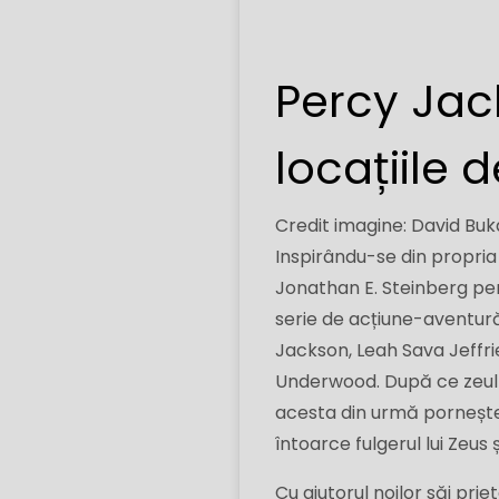
Percy Jack
locațiile 
Credit imagine: David Bu
Inspirându-se din propria
Jonathan E. Steinberg pe
serie de acțiune-aventură
Jackson, Leah Sava Jeffri
Underwood. După ce zeul g
acesta din urmă pornește
întoarce fulgerul lui Zeus 
Cu ajutorul noilor săi pri