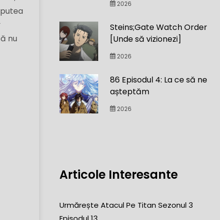
2026
 putea
y
Steins;Gate Watch Order
să nu
[Unde să vizionezi]
2026
86 Episodul 4: La ce să ne
așteptăm
2026
Articole Interesante
Urmărește Atacul Pe Titan Sezonul 3
Episodul 13