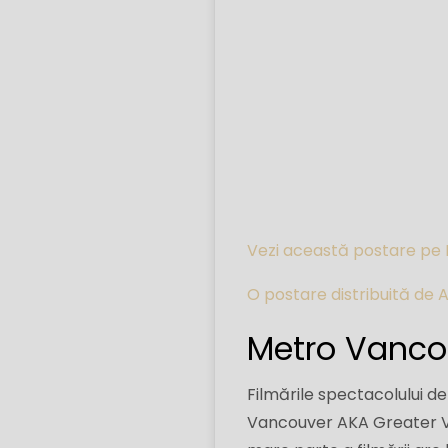
Vezi această postare pe
O postare distribuită de
Metro Vancou
Filmările spectacolului de
Vancouver AKA Greater Va