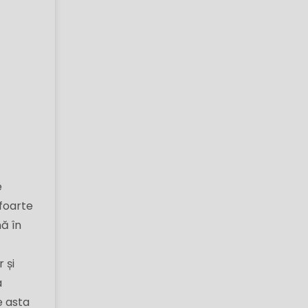
e
 foarte
ă în
 și
a
e asta