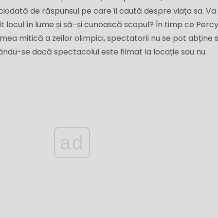
ciodată de răspunsul pe care îl caută despre viața sa. Va
it locul în lume și să-și cunoască scopul? În timp ce Perc
ea mitică a zeilor olimpici, spectatorii nu se pot abține 
ându-se dacă spectacolul este filmat la locație sau nu.
ad