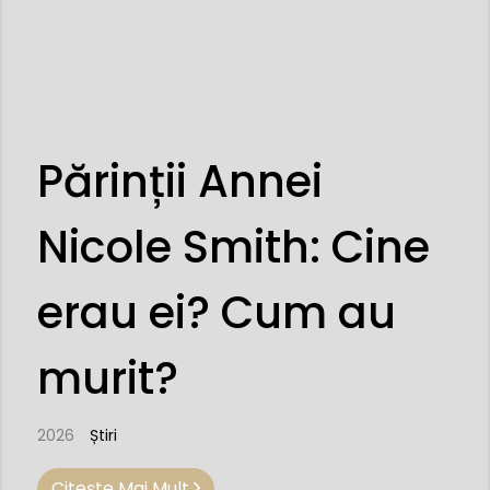
Părinții Annei
Nicole Smith: Cine
erau ei? Cum au
murit?
2026
Știri
Citeşte Mai Mult