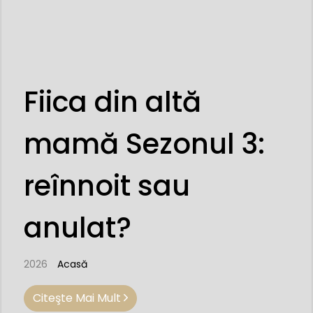
Fiica din altă
mamă Sezonul 3:
reînnoit sau
anulat?
2026
Acasă
Citeşte Mai Mult