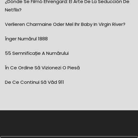
¿Dónde Se Filmó Ehrengard: El Arte De La Seducción De
Netflix?
Verlieren Charmaine Oder Mel Ihr Baby In Virgin River?
Înger Numărul 1888
55 Semnificație A Numărului
În Ce Ordine Să Vizionezi O Piesă
De Ce Continui Să Văd 911