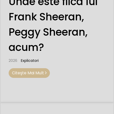
Unde este fiica lui
Frank Sheeran,
Peggy Sheeran,
acum?
2026
Explicatori
Citeşte Mai Mult