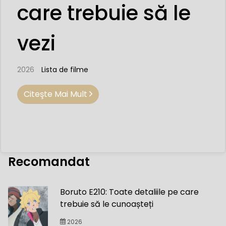
care trebuie să le
vezi
2026
Lista de filme
Citeşte Mai Mult
Recomandat
Boruto E210: Toate detaliile pe care
trebuie să le cunoașteți
2026