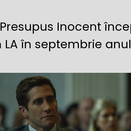
 Presupus Inocent înc
în LA în septembrie anu