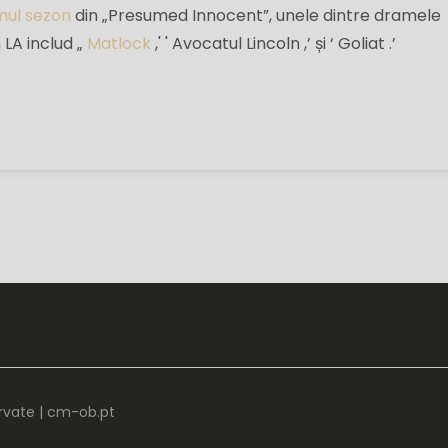
mul sezon
din „Presumed Innocent”, unele dintre dramele
 LA includ „
Matlock
,' ' Avocatul Lincoln ,’ și ‘ Goliat .’
rvate |
cm-ob.pt