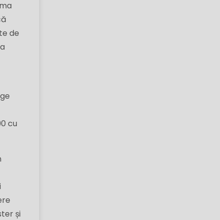
rima
că
ate de
va
ege
90 cu
n
i
ere
ter și