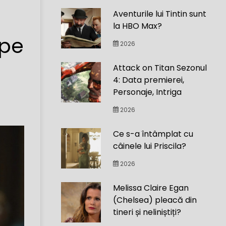
Aventurile lui Tintin sunt
la HBO Max?
epe
2026
l
Attack on Titan Sezonul
4: Data premierei,
Personaje, Intriga
2026
Ce s-a întâmplat cu
câinele lui Priscila?
2026
Melissa Claire Egan
(Chelsea) pleacă din
tineri și neliniștiți?