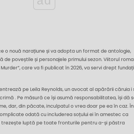
ad
e o nouă narațiune și va adopta un format de antologie,
de poveștile și personajele primului sezon. Viitorul roman
 Murder”, care va fi publicat în 2026, va servi drept fundaț
ntrează pe Leila Reynolds, un avocat al apărării căruia i 
rimă . Pe măsură ce își asumă responsabilitatea, își dă
me, dar, din păcate, inculpatul o vrea doar pe ea în caz. Î
 complicate odată cu includerea soțului ei în amestec ca
 trezește luptă pe toate fronturile pentru a-și păstra