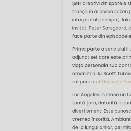
Șefii creativi din spatel
tranșă în al doilea sezon 
interpretul principal, Jake
invitat. Peter Sarsgaard,
face parte din episoadele 
Prima parte a serialului î
adjunct șef care este pri
viața personală sub contro
omonim al lui Scott Turow 
rol principal.
Harrison For
Los Angeles rămâne un fund
toată țara, datorită locuril
divertisment. Este cunoscu
vremea însorită. Ambianț
de-a lungul anilor, permi