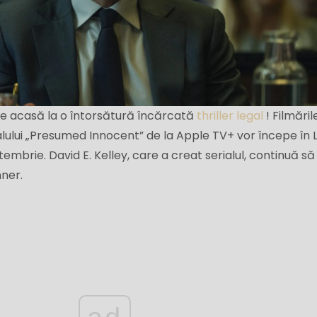
ne acasă la o întorsătură încărcată
thriller legal
! Filmăril
ialului „Presumed Innocent” de la Apple TV+ vor începe în 
tembrie. David E. Kelley, care a creat serialul, continuă să
ner.