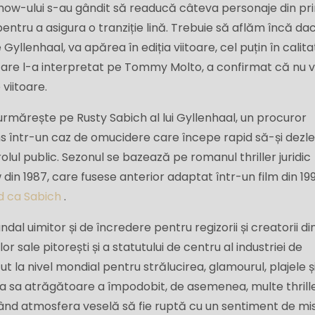
e show-ului s-au gândit să readucă câteva personaje din p
pentru a asigura o tranziție lină. Trebuie să aflăm încă da
 Gyllenhaal, va apărea în ediția viitoare, cel puțin în calit
 care l-a interpretat pe Tommy Molto, a confirmat că nu 
viitoare.
l urmărește pe Rusty Sabich al lui Gyllenhaal, un procuror
ns într-un caz de omucidere care începe rapid să-și dezl
lul public. Sezonul se bazează pe romanul thriller juridic
din 1987, care fusese anterior adaptat într-un film din 19
d ca Sabich
.
al uimitor și de încredere pentru regizorii și creatorii di
or sale pitorești și a statutului de centru al industriei de
t la nivel mondial pentru strălucirea, glamourul, plajele ș
a sa atrăgătoare a împodobit, de asemenea, multe thrill
țând atmosfera veselă să fie ruptă cu un sentiment de mis