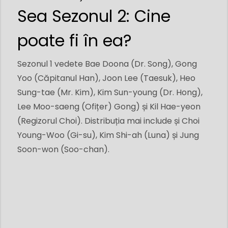
Sea Sezonul 2: Cine
poate fi în ea?
Sezonul 1 vedete Bae Doona (Dr. Song), Gong
Yoo (Căpitanul Han), Joon Lee (Taesuk), Heo
Sung-tae (Mr. Kim), Kim Sun-young (Dr. Hong),
Lee Moo-saeng (Ofițer) Gong) și Kil Hae-yeon
(Regizorul Choi). Distribuția mai include și Choi
Young-Woo (Gi-su), Kim Shi-ah (Luna) și Jung
Soon-won (Soo-chan).