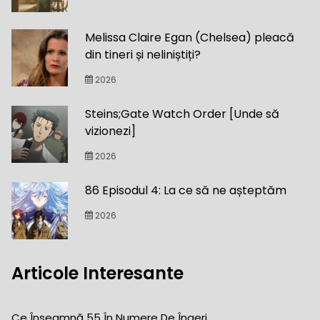
Melissa Claire Egan (Chelsea) pleacă
din tineri și neliniștiți?
2026
Steins;Gate Watch Order [Unde să
vizionezi]
2026
86 Episodul 4: La ce să ne așteptăm
2026
Articole Interesante
Ce Înseamnă 55 În Numere De Îngeri