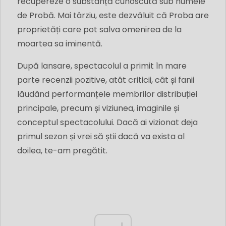
recupereze o substanță cunoscută sub numele
de Probă. Mai târziu, este dezvăluit că Proba are
proprietăți care pot salva omenirea de la
moartea sa iminentă.
După lansare, spectacolul a primit în mare
parte recenzii pozitive, atât criticii, cât și fanii
lăudând performanțele membrilor distribuției
principale, precum și viziunea, imaginile și
conceptul spectacolului. Dacă ai vizionat deja
primul sezon și vrei să știi dacă va exista al
doilea, te-am pregătit.