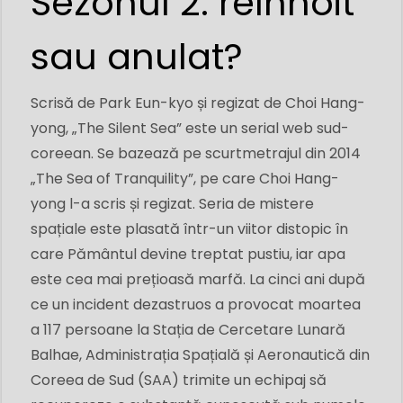
Sezonul 2: reînnoit
sau anulat?
Scrisă de Park Eun-kyo și regizat de Choi Hang-
yong, „The Silent Sea” este un serial web sud-
coreean. Se bazează pe scurtmetrajul din 2014
„The Sea of ​​Tranquility”, pe care Choi Hang-
yong l-a scris și regizat. Seria de mistere
spațiale este plasată într-un viitor distopic în
care Pământul devine treptat pustiu, iar apa
este cea mai prețioasă marfă. La cinci ani după
ce un incident dezastruos a provocat moartea
a 117 persoane la Stația de Cercetare Lunară
Balhae, Administrația Spațială și Aeronautică din
Coreea de Sud (SAA) trimite un echipaj să