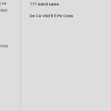
ă se
777 Adică Iubire
diat
De Ce Văd 9 11 Pe Ceas
artea