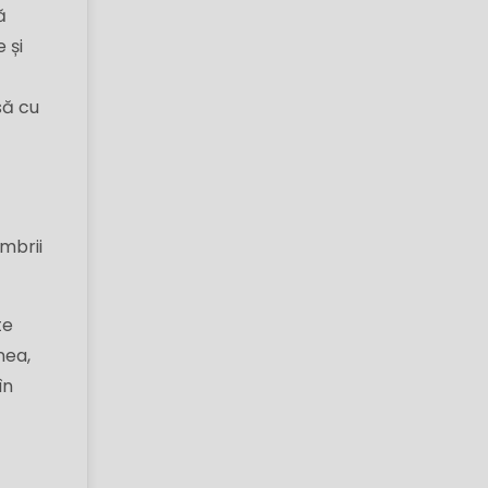
ă
 și
e
să cu
embrii
te
nea,
în