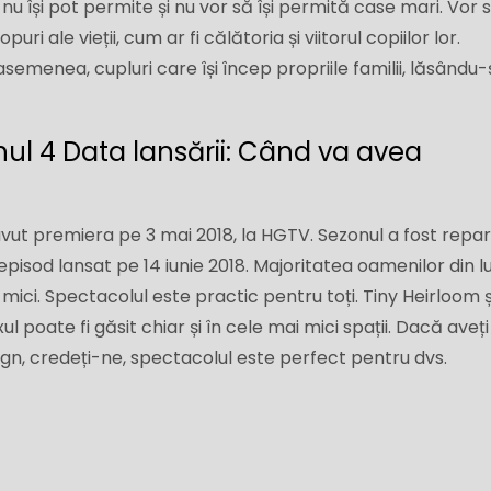
 nu își pot permite și nu vor să își permită case mari. Vor 
i ale vieții, cum ar fi călătoria și viitorul copiilor lor.
semenea, cupluri care își încep propriile familii, lăsându-
nul 4 Data lansării: Când va avea
avut premiera pe 3 mai 2018, la HGTV. Sezonul a fost repar
 episod lansat pe 14 iunie 2018. Majoritatea oamenilor din 
 mici. Spectacolul este practic pentru toți. Tiny Heirloom ș
 poate fi găsit chiar și în cele mai mici spații. Dacă aveți
ign, credeți-ne, spectacolul este perfect pentru dvs.