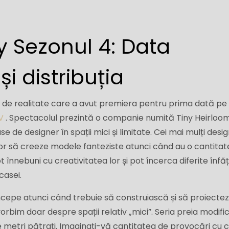
y Sezonul 4: Data
și distribuția
ie de realitate care a avut premiera pentru prima dată pe 
V
. Spectacolul prezintă o companie numită Tiny Heirloo
 de designer în spații mici și limitate. Cei mai mulți desig
or să creeze modele fanteziste atunci când au o cantitat
t înnebuni cu creativitatea lor și pot încerca diferite înfăț
casei.
epe atunci când trebuie să construiască și să proiectez
 vorbim doar despre spații relativ „mici”. Seria preia modif
de metri pătrați. Imaginați-vă cantitatea de provocări cu 