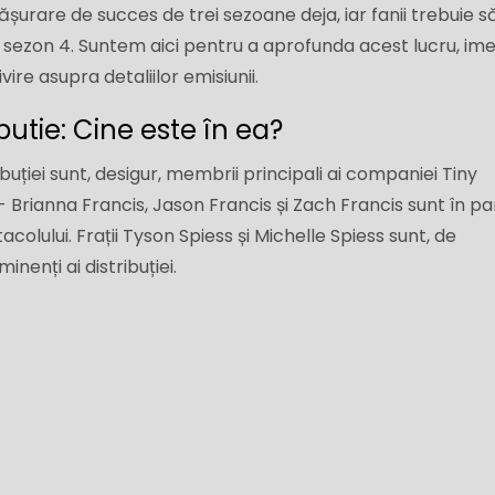
șurare de succes de trei sezoane deja, iar fanii trebuie s
 sezon 4. Suntem aici pentru a aprofunda acest lucru, ime
re asupra detaliilor emisiunii.
butie: Cine este în ea?
ibuției sunt, desigur, membrii principali ai companiei Tiny
- Brianna Francis, Jason Francis și Zach Francis sunt în p
tacolului. Frații Tyson Spiess și Michelle Spiess sunt, de
enți ai distribuției.