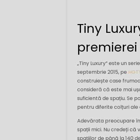
Tiny Luxur
premierei 
„Tiny Luxury” este un ser
septembrie 2015, pe
HGT
construiește case frumoase
consideră că este mai uș
suficientă de spațiu. Se po
pentru diferite colțuri ale 
Adevărata preocupare înc
spații mici. Nu credeți că
spațiilor de până la 140 