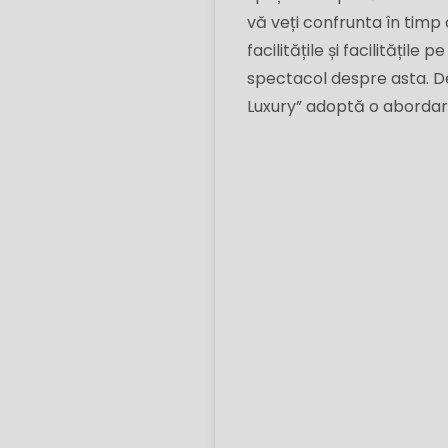
vă veți confrunta în timp 
facilitățile și facilitățil
spectacol despre asta. De
Luxury” adoptă o abordare 