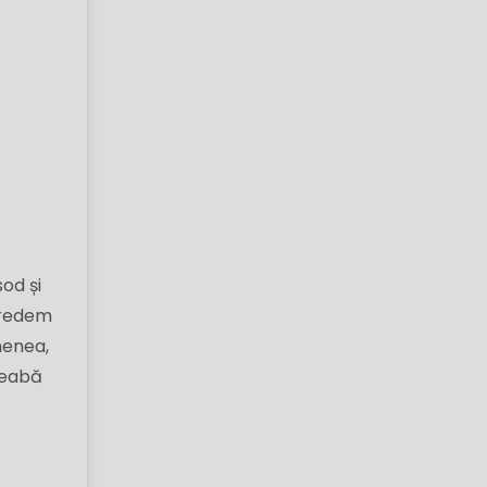
od și
credem
menea,
treabă