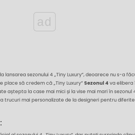
ad
a lansarea sezonului 4 „Tiny Luxury”, deoarece nu s-a făc
. Ne place să credem că „Tiny Luxury”
Sezonul 4
va elibera î
ate aștepta la case mai mici și la vise mai mari în sezonul 
trucuri mai personalizate de la designeri pentru diferite 
:
ficial al sezonului 4 „Tiny Luxury”, dar puteți surprinde clipu