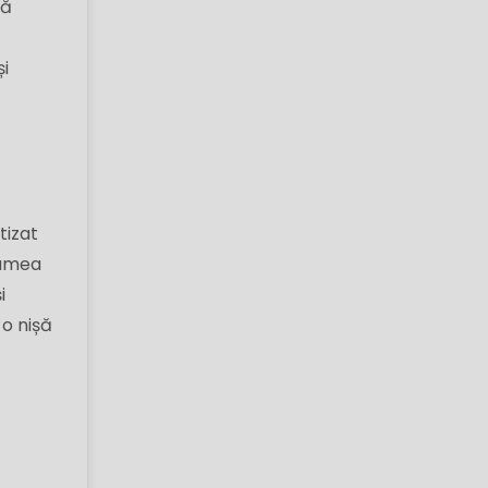
să
și
tizat
lumea
i
 o nișă