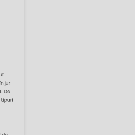
ut
n jur
4. De
tipuri
l de