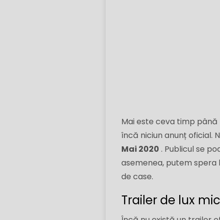
Mai este ceva timp până l
încă niciun anunț oficial
Mai 2020
. Publicul se po
asemenea, putem spera la 
de case.
Trailer de lux mic
Încă nu există un trailer o