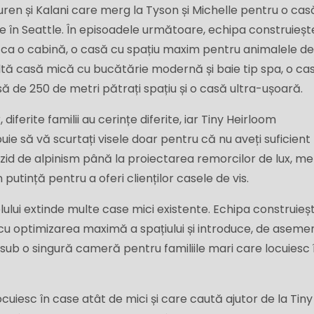
ren și Kalani care merg la Tyson și Michelle pentru o cas
 în Seattle. În episoadele următoare, echipa construiește
ca o cabină, o casă cu spațiu maxim pentru animalele d
altă casă mică cu bucătărie modernă și baie tip spa, o ca
ă de 250 de metri pătrați spațiu și o casă ultra-ușoară.
diferite familii au cerințe diferite, iar Tiny Heirloom
e să vă scurtați visele doar pentru că nu aveți suficient
i zid de alpinism până la proiectarea remorcilor de lux, m
n putință pentru a oferi clienților casele de vis.
lului extinde multe case mici existente. Echipa construieș
cu optimizarea maximă a spațiului și introduce, de aseme
le sub o singură cameră pentru familiile mari care locuiesc 
locuiesc în case atât de mici și care caută ajutor de la Tiny