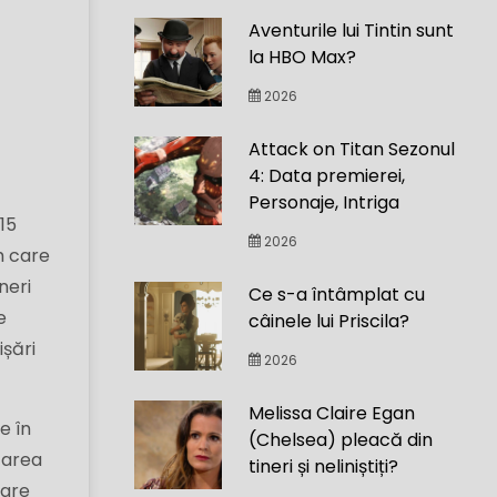
Aventurile lui Tintin sunt
la HBO Max?
2026
Attack on Titan Sezonul
4: Data premierei,
Personaje, Intriga
15
2026
m care
neri
Ce s-a întâmplat cu
e
câinele lui Priscila?
ișări
2026
Melissa Claire Egan
e în
(Chelsea) pleacă din
icarea
tineri și neliniștiți?
care