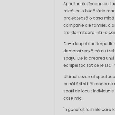
Spectacolul începe cu Lau
mică, cu o bucătărie mare
proiectează o casă mică 
companie ale familiei, o 
trei dormitoare într-o cas
De-a lungul anotimpurilor, 
demonstrează că nu trebui
spațiu. De la crearea unu
echipei fac tot ce le stă î
Ultimul sezon al spectaco
bucătării și băi moderne 
spații de locuit individua
case mici.
În general, familiile care 