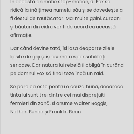
În această animație stop-motion, dl Fox se
ridică la înălțimea numelui său și se dovedește a
fi destul de răufăcător. Mai multe găini, curcani
și băuturi din cidru vor fi de acord cu această
afirmație.
Dar când devine tată, își lasă deoparte zilele
lipsite de griji și își asumă responsabilități
serioase. Dar natura lui rebelă îl obligă în curând
pe domnul Fox să finalizeze încă un raid.
Se pare că este pentru o cauză bună, deoarece
ținta lui sunt trei dintre cei mai disprețuiți
fermieri din zonă, și anume Walter Boggis,
Nathan Bunce și Franklin Bean.