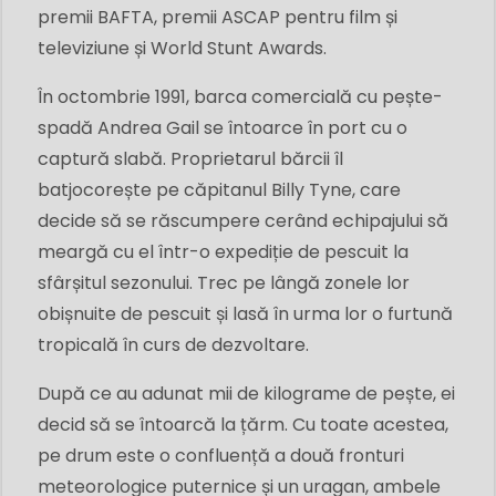
premii BAFTA, premii ASCAP pentru film și
televiziune și World Stunt Awards.
În octombrie 1991, barca comercială cu pește-
spadă Andrea Gail se întoarce în port cu o
captură slabă. Proprietarul bărcii îl
batjocorește pe căpitanul Billy Tyne, care
decide să se răscumpere cerând echipajului să
meargă cu el într-o expediție de pescuit la
sfârșitul sezonului. Trec pe lângă zonele lor
obișnuite de pescuit și lasă în urma lor o furtună
tropicală în curs de dezvoltare.
După ce au adunat mii de kilograme de pește, ei
decid să se întoarcă la țărm. Cu toate acestea,
pe drum este o confluență a două fronturi
meteorologice puternice și un uragan, ambele