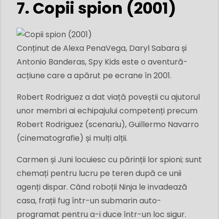
7. Copii spion (2001)
Conținut de Alexa PenaVega, Daryl Sabara și
Antonio Banderas, Spy Kids este o aventură-
acțiune care a apărut pe ecrane în 2001.
Robert Rodriguez a dat viață poveștii cu ajutorul
unor membri ai echipajului competenți precum
Robert Rodriguez (scenariu), Guillermo Navarro
(cinematografie) și mulți alții.
Carmen și Juni locuiesc cu părinții lor spioni; sunt
chemați pentru lucru pe teren după ce unii
agenți dispar. Când roboții Ninja le invadează
casa, frații fug într-un submarin auto-
programat pentru a-i duce într-un loc sigur.