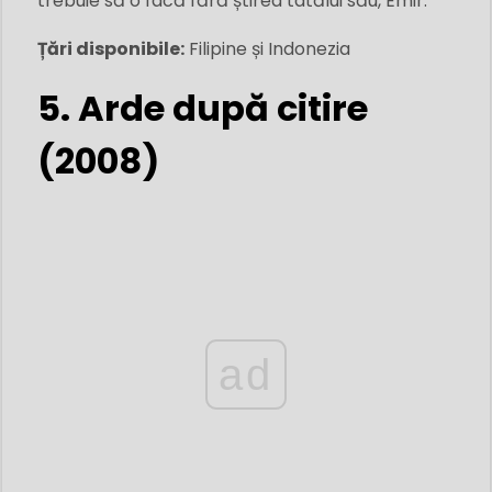
trebuie să o facă fără știrea tatălui său, Emir.
Țări disponibile:
Filipine și Indonezia
5. Arde după citire
(2008)
ad