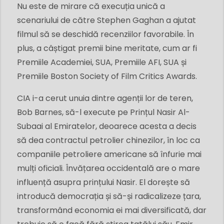
Nu este de mirare că execuția unică a
scenariului de către Stephen Gaghan a ajutat
filmul să se deschidă recenziilor favorabile. În
plus, a câștigat premii bine meritate, cum ar fi
Premiile Academiei, SUA, Premiile AFI, SUA și
Premiile Boston Society of Film Critics Awards.
CIA i-a cerut unuia dintre agenții lor de teren,
Bob Barnes, să-l execute pe Prințul Nasir Al-
Subaai al Emiratelor, deoarece acesta a decis
să dea contractul petrolier chinezilor, în loc ca
companiile petroliere americane să înfurie mai
mulți oficiali. Învățarea occidentală are o mare
influență asupra prințului Nasir. El dorește să
introducă democrația și să-și radicalizeze țara,
transformând economia ei mai diversificată, dar