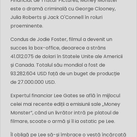
Financiat de TriStar Pictures, Money Monster
este o dramă criminală cu George Clooney,
Julia Roberts și Jack O'Connell în roluri
proeminente.
Condus de Jodie Foster, filmul a devenit un
succes la box-office, deoarece a strâns
41.012.075 de dolari în Statele Unite ale Americii
și Canada. Totalul său mondial a fost de
93.282.604 USD față de un buget de producție
de 27.000.000 USD.
Expertul financiar Lee Gates se află în mijlocul
celei mai recente ediții a emisiunii sale „Money
Monster”, când un livrător intră pe platoul de
filmare, scoate o armă și îl ia ostatic pe Lee.
Îl obligă pe Lee să-și îmbrace o vestă încărcată