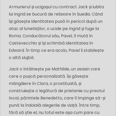
Armurierul și ucigașul cu contract Jack și iubita
lui Ingrid se bucură de relaxare în Suedia. Când
își găsește identitatea pusă în pericol după un
atac al lunetisților, o ucide pe Ingrid și fuge la
Roma. Conducătorul său, Pavel, îl mută în
Castevecchio și își schimbă identitatea în
Edward. În timp ce era acolo, Pavel îi stabilește
o altă slujbă.
Jack o întâlnește pe Mathilde, un asasin care
cere o pușcă personalizată. Își găsește
mângâiere în Clara, o prostituată, și
construiește o legătură de prietenie cu preotul
local, părintele Benedetto, care îl împinge să-și
pună la îndoială alegerile de viață. Între timp,
fără să știe el, nu totul este așa cum pare cu