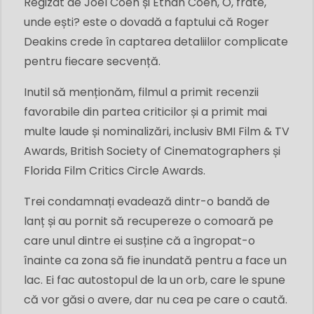
Regizat de Joel Coen și Ethan Coen, O, frate,
unde ești? este o dovadă a faptului că Roger
Deakins crede în captarea detaliilor complicate
pentru fiecare secvență.
Inutil să menționăm, filmul a primit recenzii
favorabile din partea criticilor și a primit mai
multe laude și nominalizări, inclusiv BMI Film & TV
Awards, British Society of Cinematographers și
Florida Film Critics Circle Awards.
Trei condamnați evadează dintr-o bandă de
lanț și au pornit să recupereze o comoară pe
care unul dintre ei susține că a îngropat-o
înainte ca zona să fie inundată pentru a face un
lac. Ei fac autostopul de la un orb, care le spune
că vor găsi o avere, dar nu cea pe care o caută.