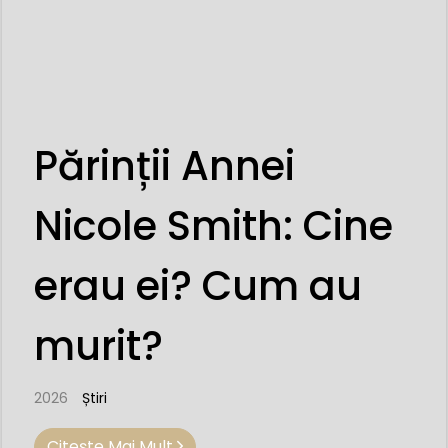
Părinții Annei
Nicole Smith: Cine
erau ei? Cum au
murit?
2026
Știri
Citeşte Mai Mult