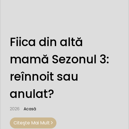
Fiica din altă
mamă Sezonul 3:
reînnoit sau
anulat?
2026
Acasă
Citeşte Mai Mult