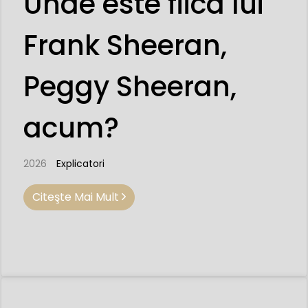
Unde este fiica lui
Frank Sheeran,
Peggy Sheeran,
acum?
2026
Explicatori
Citeşte Mai Mult