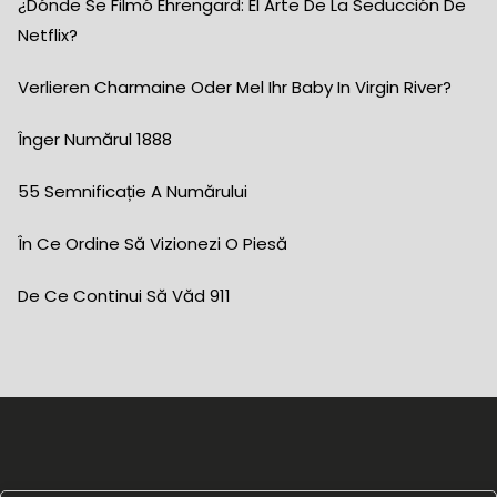
¿Dónde Se Filmó Ehrengard: El Arte De La Seducción De
Netflix?
Verlieren Charmaine Oder Mel Ihr Baby In Virgin River?
Înger Numărul 1888
55 Semnificație A Numărului
În Ce Ordine Să Vizionezi O Piesă
De Ce Continui Să Văd 911