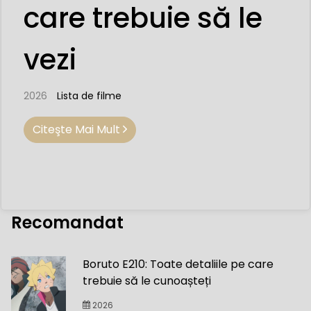
care trebuie să le
vezi
2026
Lista de filme
Citeşte Mai Mult
Recomandat
Boruto E210: Toate detaliile pe care
trebuie să le cunoașteți
2026