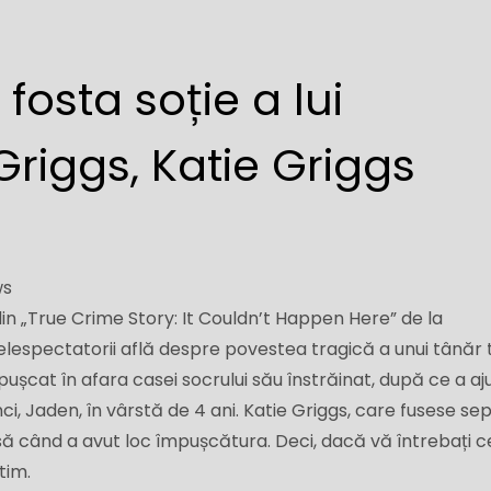
fosta soție a lui
Griggs, Katie Griggs
ws
din „True Crime Story: It Couldn’t Happen Here” de la
telespectatorii află despre povestea tragică a unui tânăr 
pușcat în afara casei socrului său înstrăinat, după ce a aj
unci, Jaden, în vârstă de 4 ani. Katie Griggs, care fusese s
asă când a avut loc împușcătura. Deci, dacă vă întrebați c
tim.