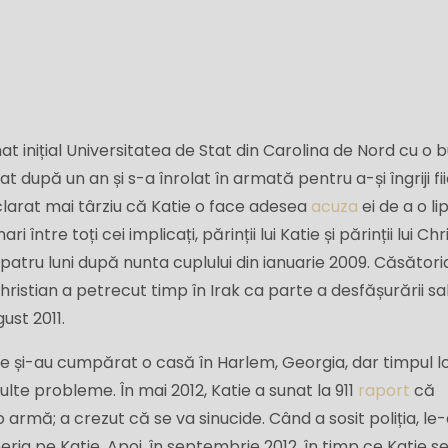
at inițial Universitatea de Stat din Carolina de Nord cu o 
după un an și s-a înrolat în armată pentru a-și îngriji fii
declarat mai târziu că Katie o face adesea
acuza
ei de a o li
 între toți cei implicați, părinții lui Katie și părinții lui Chr
patru luni după nunta cuplului din ianuarie 2009. Căsători
. Christian a petrecut timp în Irak ca parte a desfășurării sa
ust 2011.
atie și-au cumpărat o casă în Harlem, Georgia, dar timpul l
te probleme. În mai 2012, Katie a sunat la 911
raport
că
o armă; a crezut că se va sinucide. Când a sosit poliția, le
ria pe Katie. Apoi, în septembrie 2012, în timp ce Katie se