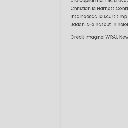
era copilul mai mic și av
Christian la Harnett Centr
întâlnească la scurt timp d
Jaden, s-a născut în noiem
Credit imagine: WRAL Ne