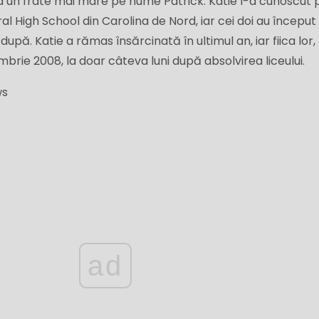
ea un frate mai mare pe nume Patrick. Katie l-a cunoscut 
al High School din Carolina de Nord, iar cei doi au început
upă. Katie a rămas însărcinată în ultimul an, iar fiica lor,
brie 2008, la doar câteva luni după absolvirea liceului.
ws
ad