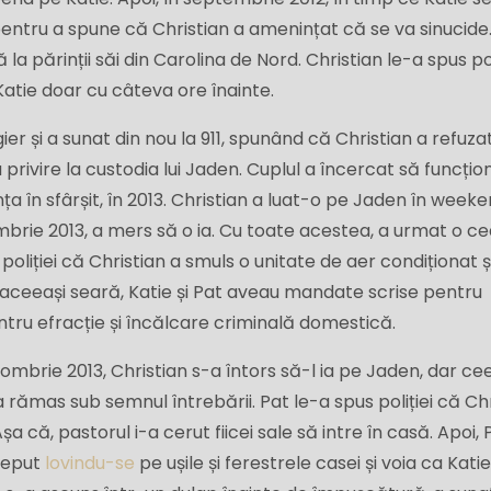
 pentru a spune că Christian a amenințat că se va sinucide.
a părinții săi din Carolina de Nord. Christian le-a spus pol
Katie doar cu câteva ore înainte.
gier și a sunat din nou la 911, spunând că Christian a refuza
 privire la custodia lui Jaden. Cuplul a încercat să funcți
nța în sfârșit, în 2013. Christian a luat-o pe Jaden în weeke
ombrie 2013, a mers să o ia. Cu toate acestea, a urmat o ce
 poliției că Christian a smuls o unitate de aer condiționat ș
n aceeași seară, Katie și Pat aveau mandate scrise pentru
ntru efracție și încălcare criminală domestică.
ctombrie 2013, Christian s-a întors să-l ia pe Jaden, dar ce
 rămas sub semnul întrebării. Pat le-a spus poliției că Ch
șa că, pastorul i-a cerut fiicei sale să intre în casă. Apoi, 
ceput
lovindu-se
pe ușile și ferestrele casei și voia ca Kati