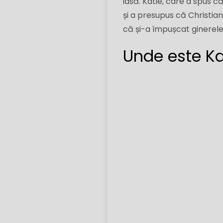
iasă. Katie, care a spus c
și a presupus că Christian 
că și-a împușcat ginerele
Unde este Ka