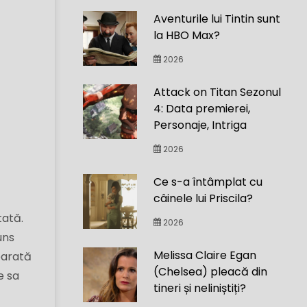
Aventurile lui Tintin sunt
la HBO Max?
2026
Attack on Titan Sezonul
4: Data premierei,
Personaje, Intriga
2026
Ce s-a întâmplat cu
câinele lui Priscila?
tată.
2026
uns
Melissa Claire Egan
eparată
(Chelsea) pleacă din
e sa
tineri și neliniștiți?