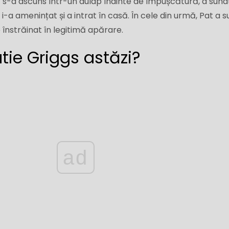
ă s-a ascuns într-un dulap înainte de împușcătură, a sunat
i-a amenințat și a intrat în casă. În cele din urmă, Pat a s
 înstrăinat în legitimă apărare.
tie Griggs astăzi?
ad