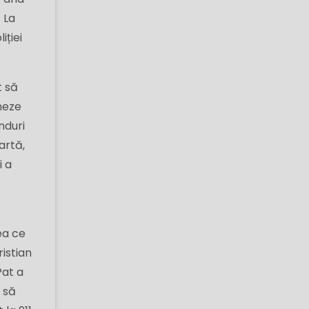
 La
iției
t să
oneze
nduri
artă,
i a
ea ce
ristian
Pat a
e să