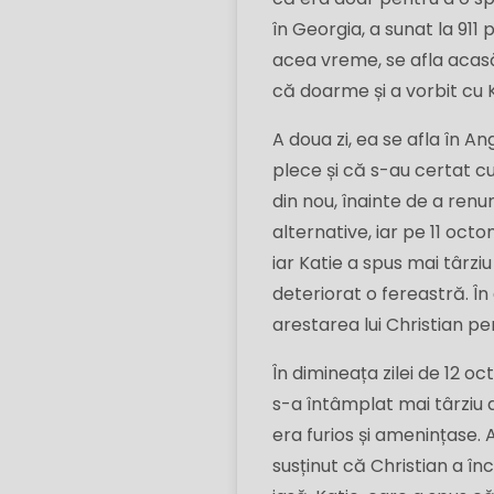
în Georgia, a sunat la 911
acea vreme, se afla acasă l
că doarme și a vorbit cu 
A doua zi, ea se afla în An
plece și că s-au certat cu
din nou, înainte de a renu
alternative, iar pe 11 oct
iar Katie a spus mai târziu
deteriorat o fereastră. Î
arestarea lui Christian pe
În dimineața zilei de 12 o
s-a întâmplat mai târziu a
era furios și amenințase. A
susținut că Christian a în