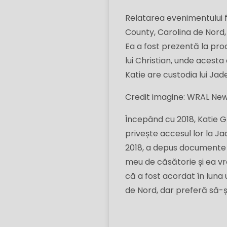
Relatarea evenimentului fă
County, Carolina de Nord, 
Ea a fost prezentă la proc
lui Christian, unde acesta
Katie are custodia lui Jad
Credit imagine: WRAL Ne
Începând cu 2018, Katie Grig
privește accesul lor la Jad
2018, a depus documente p
meu de căsătorie și ea vre
că a fost acordat în luna
de Nord, dar preferă să-ș