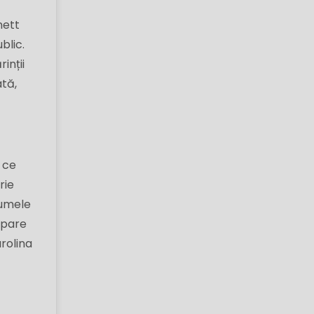
nett
blic.
inții
tă,
a ce
rie
numele
 pare
rolina