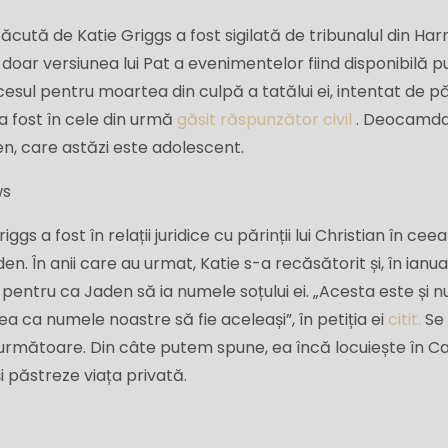
cută de Katie Griggs a fost sigilată de tribunalul din Har
doar versiunea lui Pat a evenimentelor fiind disponibilă pu
esul pentru moartea din culpă a tatălui ei, intentat de păr
 a fost în cele din urmă
găsit răspunzător civil
. Deocamda
en, care astăzi este adolescent.
ws
gs a fost în relații juridice cu părinții lui Christian în cee
en. În anii care au urmat, Katie s-a recăsătorit și, în ianua
entru ca Jaden să ia numele soțului ei. „Acesta este și 
a ca numele noastre să fie aceleași”, în petiția ei
citit.
Se
 următoare. Din câte putem spune, ea încă locuiește în Ca
i păstreze viața privată.