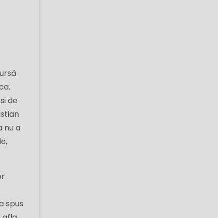
bursă
ca.
psi de
istian
a nu a
le,
or
-a spus
 afla