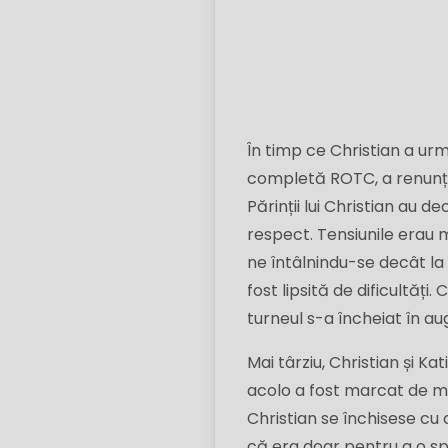
În timp ce Christian a urm
completă ROTC, a renunțat 
Părinții lui Christian au 
respect. Tensiunile erau mari
ne întâlnindu-se decât la 
fost lipsită de dificultăți
turneul s-a încheiat în aug
Mai târziu, Christian și K
acolo a fost marcat de mul
Christian se închisese cu 
că era doar pentru a o spe