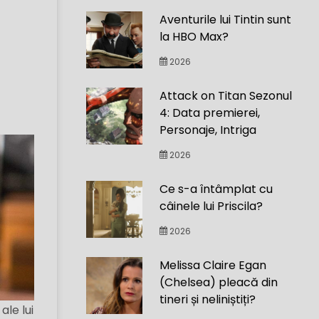
Aventurile lui Tintin sunt
la HBO Max?
2026
Attack on Titan Sezonul
4: Data premierei,
Personaje, Intriga
2026
Ce s-a întâmplat cu
câinele lui Priscila?
2026
Melissa Claire Egan
(Chelsea) pleacă din
tineri și neliniștiți?
ale lui