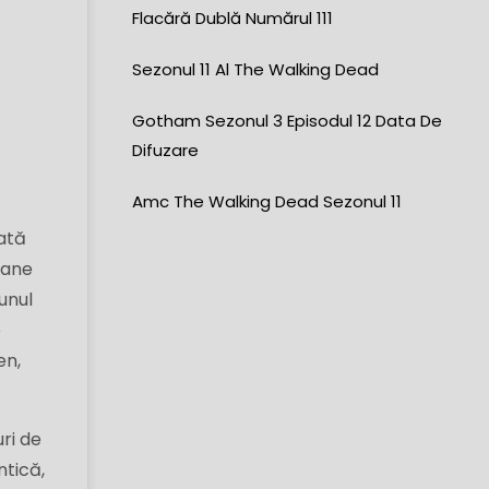
Flacără Dublă Numărul 111
Sezonul 11 ​​al The Walking Dead
Gotham Sezonul 3 Episodul 12 Data De
Difuzare
Amc The Walking Dead Sezonul 11
lată
ioane
unul
e
en,
ri de
ntică,