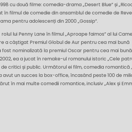
n 1998 cu două filme: comedia-drama „Desert Blue” și „Rico
ărut în filmul de comedie din ansamblul de comedie de Reve
n drama pentru adolescenți din 2000 „Gossip”.
st rolul lui Penny Lane în filmul „Aproape faimos” al lui Cam
re a câștigat Premiul Globul de Aur pentru cea mai bună
i a fost nominalizată la premiul Oscar pentru cea mai bun
n 2002, ea a jucat în remake-ul romanului istoric „Cele patr
t de critici și public. Următorul ei film, comedia romantică
 a avut un succes la box-office, încasând peste 100 de mil
apărut în mai multe comedii romantice, inclusiv „Alex și Emm