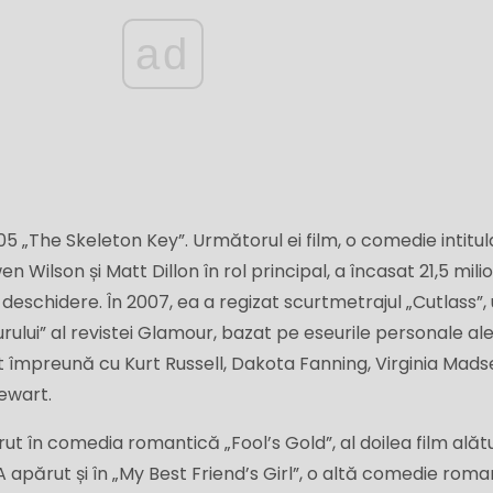
ad
2005 „The Skeleton Key”. Următorul ei film, o comedie intitu
en Wilson și Matt Dillon în rol principal, a încasat 21,5 mil
deschidere. În 2007, ea a regizat scurtmetrajul „Cutlass”, 
lui” al revistei Glamour, bazat pe eseurile personale al
ucat împreună cu Kurt Russell, Dakota Fanning, Virginia Mads
ewart.
ut în comedia romantică „Fool’s Gold”, al doilea film alătu
ărut și în „My Best Friend’s Girl”, o altă comedie roma