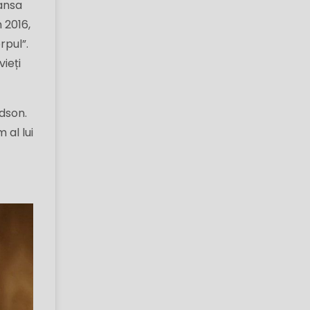
lansa
n 2016,
rpul”.
vieți
dson.
 al lui