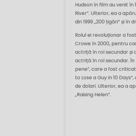
Hudson în film au venit î
River”. Ulterior, ea a ap
din 1999 „200 țigări” și î
Rolul ei revoluționar a fo
Crowe în 2000, pentru ca
actriță în rol secundar ș
actriță în rol secundar. Î
pene”, care a fost critica
to Lose a Guy in 10 Days”,
de dolari. Ulterior, ea a 
„Raising Helen”.