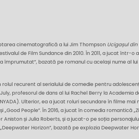
daptarea cinematografică a lui Jim Thompson
Ucigașul din
stivalul de Film Sundance din 2010. În 2011, a jucat într-o a
 împrumutat”, bazată pe romanul cu același nume al lui 
 în rolul recurent al serialului de comedie pentru adolescenț
 July, profesorul de dans al lui Rachel Berry la Academia 
ADA). Ulterior, ea a jucat roluri secundare în filme mai m
 și „Good People”. În 2016, a jucat în comedia romantică „Z
 Aniston și Julia Roberts, și a jucat-o pe soția personajului
„Deepwater Horizon”, bazată pe explozia Deepwater Hor