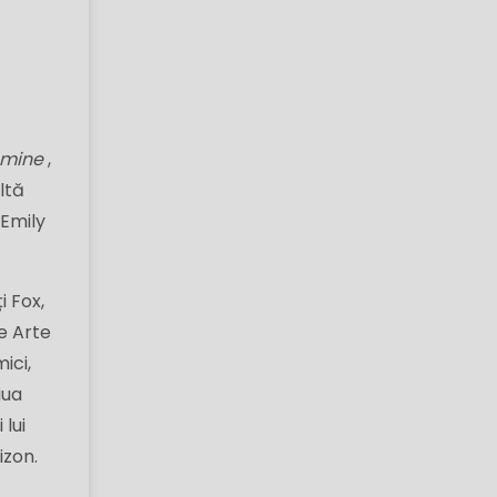
 mine
,
ltă
Emily
i Fox,
de Arte
ici,
iua
 lui
izon.