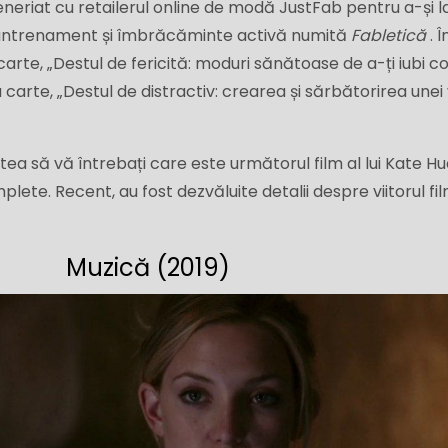
teneriat cu retailerul online de modă JustFab pentru a-și 
e antrenament și îmbrăcăminte activă numită
Fabletică
. Î
arte, „Destul de fericită: moduri sănătoase de a-ți iubi co
 carte, „Destul de distractiv: crearea și sărbătorirea unei 
ea să vă întrebați care este următorul film al lui Kate Hu
plete. Recent, au fost dezvăluite detalii despre viitorul film
Muzică (2019)