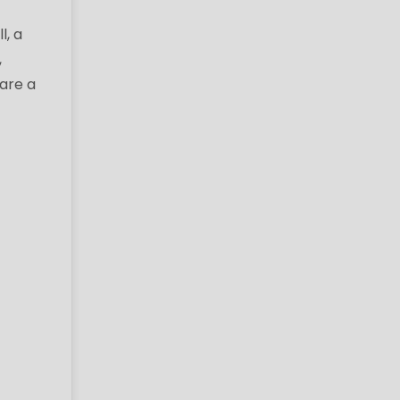
l, a
,
care a