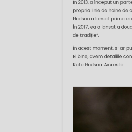
În 2013, a început un par
propria linie de haine d
Hudson a lansat prima ei c
În 2017, ea a lansat a doua
de tradiție”.
În acest moment, s-ar put
Ei bine, avem detaliile com
Kate Hudson. Aici este.