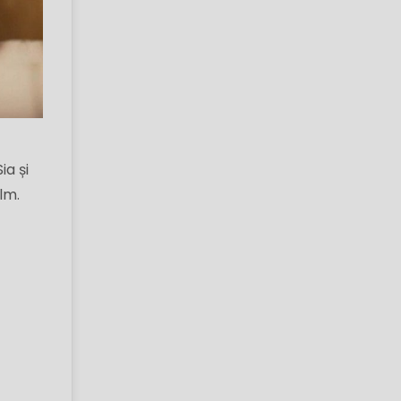
ia și
lm.