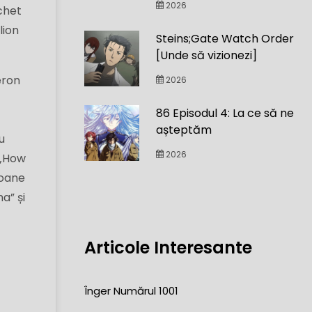
2026
chet
lion
Steins;Gate Watch Order
[Unde să vizionezi]
eron
2026
86 Episodul 4: La ce să ne
ă
așteptăm
u
2026
 „How
ioane
a” și
Articole Interesante
Înger Numărul 1001