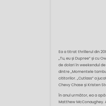
Ea a titrat thrillerul din 
„Tu, eu și Dupree” și cu Ow
de dolari în weekendul de 
dintre „Momentele tamburu
cititorilor. „Cutlass” a j
Chevy Chase și Kristen St
În anul următor, ea a apăr
Matthew McConaughey. A ap