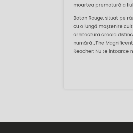
moartea prematură a fiulu
Baton Rouge, situat pe râu
cu o lungă moștenire cultu
arhitectura creolă distinc
numără „The Magnificent 
Reacher: Nu te întoarce ni