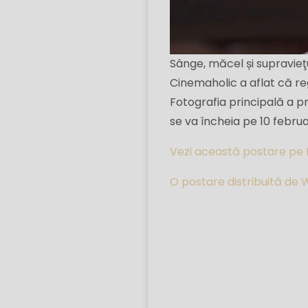
Sânge, măcel și supravieţ
Cinemaholic a aflat că re
Fotografia principală a pr
se va încheia pe 10 februari
Vezi această postare pe
O postare distribuită de