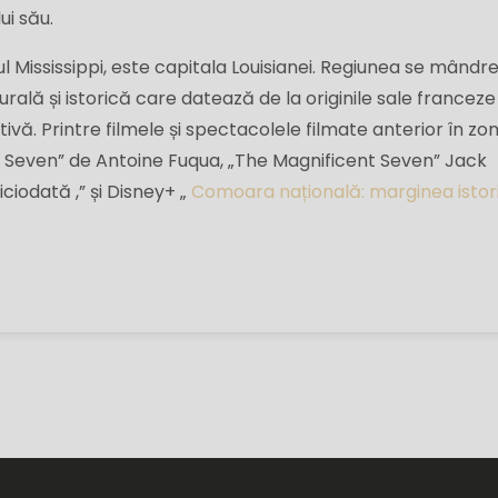
i său.
l Mississippi, este capitala Louisianei. Regiunea se mândr
rală și istorică care datează de la originile sale franceze 
tivă. Printre filmele și spectacolele filmate anterior în zo
Seven” de Antoine Fuqua, „The Magnificent Seven” Jack
ciodată ,” și Disney+ „
Comoara națională: marginea istori