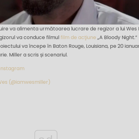
uire va alimenta următoarea lucrare de regizor a lui Wes M
gizorul va conduce filmul
film de acţiune
„A Bloody Night.”
oiectului va începe în Baton Rouge, Louisiana, pe 20 ianuar
e. Miller a scris și scenariul.
 Instagram
 Wes (@iamwesmiller)