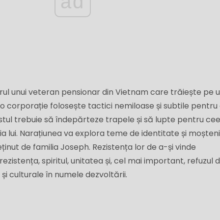
ad
urul unui veteran pensionar din Vietnam care trăiește pe 
 corporație folosește tactici nemiloase și subtile pentru 
tul trebuie să îndepărteze trapele și să lupte pentru ce
lia lui. Narațiunea va explora teme de identitate și moșten
inut de familia Joseph. Rezistența lor de a-și vinde
ezistența, spiritul, unitatea și, cel mai important, refuzul d
 și culturale în numele dezvoltării.