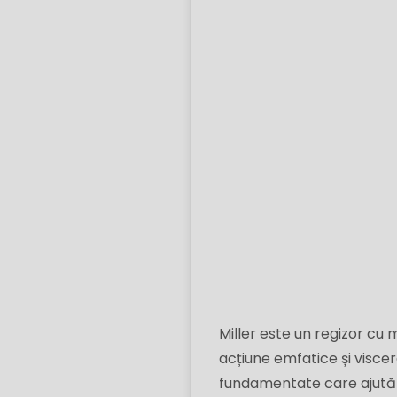
Miller este un regizor cu 
acțiune emfatice și visce
fundamentate care ajută l