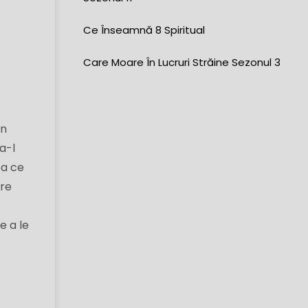
Ce Înseamnă 8 Spiritual
Care Moare În Lucruri Străine Sezonul 3
un
a-l
ea ce
ire
e a le