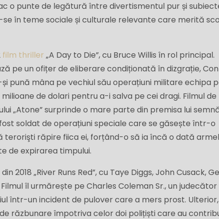
ac o punte de legătură între divertismentul pur și subiect
e în teme sociale și culturale relevante care merită sco
2
film thriller
„A Day to Die”, cu Bruce Willis în rol principal.
 pe un ofițer de eliberare condiționată în dizgrație, Co
-și pună mâna pe vechiul său operațiuni militare echipa 
 milioane de dolari pentru a-i salva pe cei dragi. Filmul de
orului „Atone” surprinde o mare parte din premisa lui semn
i fost soldat de operațiuni speciale care se găsește într-o
terorişti răpire fiica ei, forțând-o să ia încă o dată armel
nte de expirarea timpului.
rul din 2018 „River Runs Red”, cu Taye Diggs, John Cusack, 
Filmul îl urmărește pe Charles Coleman Sr., un judecător
iul într-un incident de pulover care a mers prost. Ulterior,
e răzbunare împotriva celor doi polițiști care au contribu