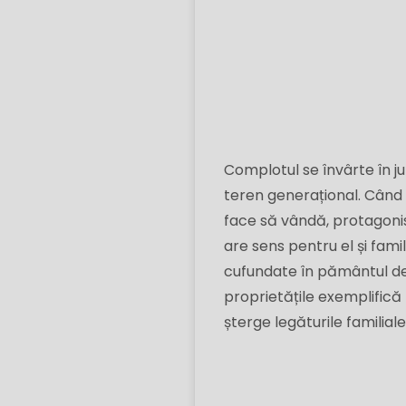
Complotul se învârte în j
teren generațional. Când o
face să vândă, protagonis
are sens pentru el și fami
cufundate în pământul deț
proprietățile exemplifică r
șterge legăturile familiale