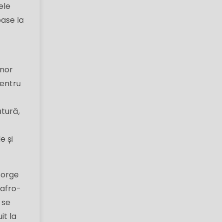
ele
ase la
nnor
pentru
ătură,
e și
George
 afro-
 se
it la