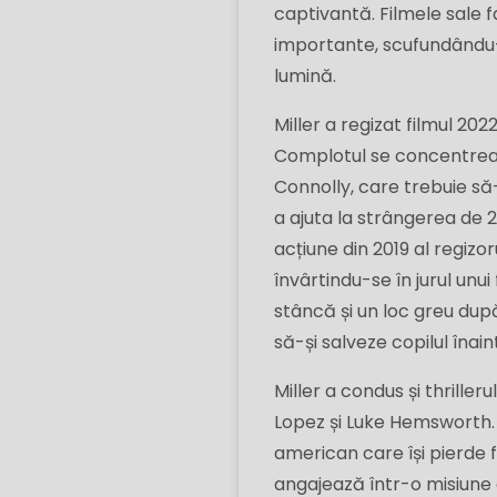
captivantă. Filmele sale f
importante, scufundându-s
lumină.
Miller a regizat filmul 202
Complotul se concentrează
Connolly, care trebuie să
a ajuta la strângerea de 2
acțiune din 2019 al regiz
învârtindu-se în jurul unu
stâncă și un loc greu după 
să-și salveze copilul înai
Miller a condus și thrille
Lopez și Luke Hemsworth. 
american care își pierde f
angajează într-o misiune d