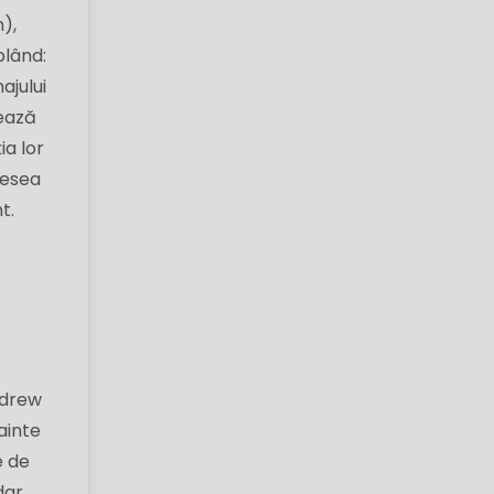
),
blând:
ajului
tează
ia lor
desea
t.
ndrew
ainte
e de
dar