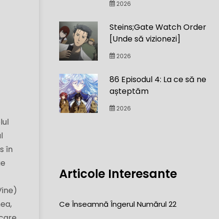
2026
Steins;Gate Watch Order
[Unde să vizionezi]
2026
86 Episodul 4: La ce să ne
așteptăm
2026
lul
l
s în
ge
Articole Interesante
Vine)
nea,
Ce Înseamnă Îngerul Numărul 22
icare