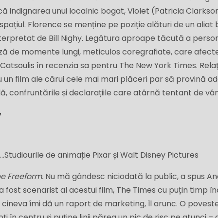
indignarea unui localnic bogat, Violet (Patricia Clarkson
ațiul. Florence se menține pe poziție alături de un aliat 
terpretat de Bill Nighy. Legătura aproape tăcută a person
ază de momente lungi, meticulos coregrafiate, care afec
Catsoulis în recenzia sa pentru The New York Times. Relaț
un film ale cărui cele mai mari plăceri par să provină a
, confruntările și declarațiile care atârnă tentant de vân
V
..
Studiourile de animație Pixar și Walt Disney Pictures
pe Freeform.
Nu mă gândesc niciodată la public, a spus A
 a fost scenarist al acestui film, The Times cu puțin timp în
ă cineva îmi dă un raport de marketing, îl arunc. O povest
 în centru și puține linii părea un pic de risc pe atunci – 