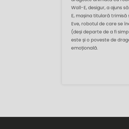
Wall-E, desigur, a ajuns să
E, mașina titulară trimis
Eve, robotul de care se î
(deși departe de a fi simp
este și o poveste de drag
emoțională.