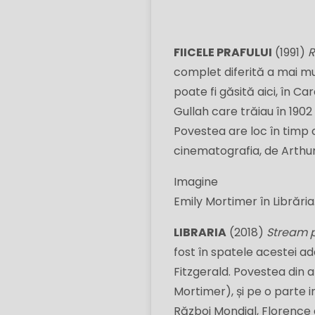
FIICELE PRAFULUI
(1991)
R
complet diferită a mai mul
poate fi găsită aici, în
Car
Gullah care trăiau în 190
Povestea are loc în timp 
cinematografia, de Arthur 
Imagine
Emily Mortimer în Librăria
LIBRARIA
(2018)
Stream p
fost în spatele acestei ad
Fitzgerald. Povestea din 
Mortimer), și pe o parte i
Război Mondial, Florence 