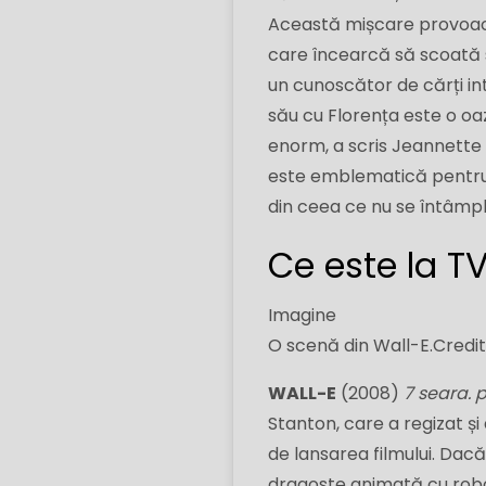
Această mișcare provoacă 
care încearcă să scoată sp
un cunoscător de cărți in
său cu Florența este o o
enorm, a scris Jeannette 
este emblematică pentru 
din ceea ce nu se întâmplă
Ce este la T
Imagine
O scenă din Wall-E.
Credit.
WALL-E
(2008)
7 seara. 
Stanton, care a regizat și
de lansarea filmului. Dac
dragoste animată cu roboți