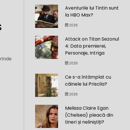
Aventurile lui Tintin sunt
la HBO Max?
s
2026
Attack on Titan Sezonul
4: Data premierei,
Personaje, Intriga
prinde
2026
Ce s-a întâmplat cu
câinele lui Priscila?
2026
Melissa Claire Egan
(Chelsea) pleacă din
tineri și neliniștiți?