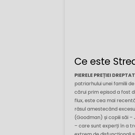
Ce este Str
PIERELE PREȚIEI DREPTA
patriarhului unei familii d
cărui prim episod a fost d
flux, este cea mai recen
râsul amestecând excesul
(Goodman) și copiii săi –
– care sunt experți în a 
extrem de disfuncționali ș