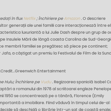
edați în flux
Netflix
; Închiriere pe
Amazon
.
O descriere
tor generații ale unei familii care interacționează între e
acteristica luxuriantă a lui Julie Dash despre un grup de 
2 pe Insulele Mării de lângă coasta Carolina de Sud-Georgi
ce membrii familiei se pregătesc să plece pe continent;
Jafa, a câștigat un premiu la Festivalul de Film de la Sun
.
Credit...
Greenwich Entertainment
e Hulu; Închiriere pe
Vudu
.
Regizoarea spaniolă Isabel Co
aptări a romanului din 1978 al scriitoarei engleze Penelop
anii 1950 se concentrează pe o tânără, Florence (Emily
mportantă a imobiliare. Fiind văduvă în timpul celui de-al
decide să deschidă o librărie într-un sat de coastă engle