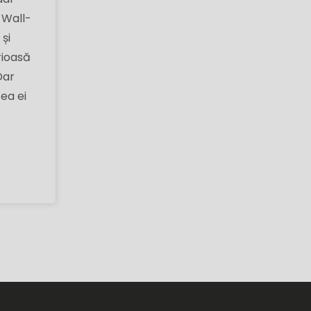
i Wall-
și
rioasă
Dar
ea ei