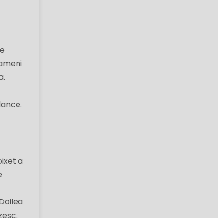
le
oameni
a.
dance.
ixet a
e
 Doilea
zesc.