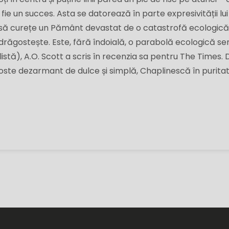
 fie un succes. Asta se datorează în parte expresivității lu
ă să curețe un Pământ devastat de o catastrofă ecologică 
ndrăgostește. Este, fără îndoială, o parabolă ecologică se
listă), A.O. Scott a scris în recenzia sa pentru The Times. 
oste dezarmant de dulce și simplă, Chaplinescă în puritat