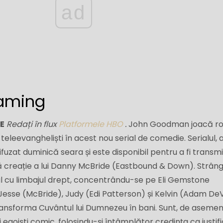
ad
eaming
TE
Redați în flux
Platformele HBO
.
John Goodman joacă ro
e teleevangheliști în acest nou serial de comedie. Serialul, a
ifuzat duminică seara și este disponibil pentru a fi transmi
tă creație a lui Danny McBride (Eastbound & Down). Strân
 cu limbajul drept, concentrându-se pe Eli Gemstone
 Jesse (McBride), Judy (Edi Patterson) și Kelvin (Adam De
transforma Cuvântul lui Dumnezeu în bani. Sunt, de aseme
i egoiști comic, folosindu-și întâmplător credința ca justif