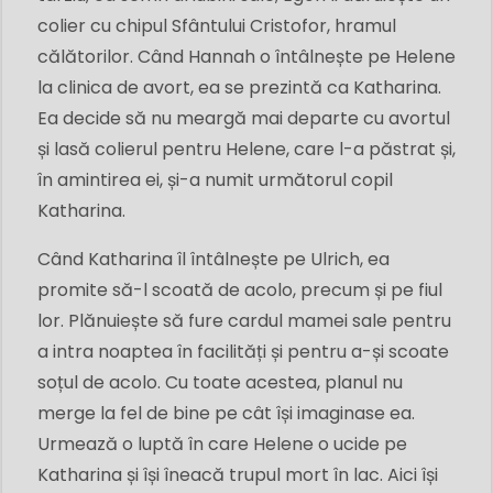
colier cu chipul Sfântului Cristofor, hramul
călătorilor. Când Hannah o întâlnește pe Helene
la clinica de avort, ea se prezintă ca Katharina.
Ea decide să nu meargă mai departe cu avortul
și lasă colierul pentru Helene, care l-a păstrat și,
în amintirea ei, și-a numit următorul copil
Katharina.
Când Katharina îl întâlnește pe Ulrich, ea
promite să-l scoată de acolo, precum și pe fiul
lor. Plănuiește să fure cardul mamei sale pentru
a intra noaptea în facilități și pentru a-și scoate
soțul de acolo. Cu toate acestea, planul nu
merge la fel de bine pe cât își imaginase ea.
Urmează o luptă în care Helene o ucide pe
Katharina și își îneacă trupul mort în lac. Aici își