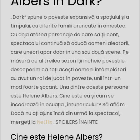
Albers in Dark?
„Dark” spune o poveste expansivă a spațiului și a
timpului, cu diferite familii aruncate în amestec.
Cu deja atâtea personaje de care să ții cont,
spectacolul continuă să aducă oameni aleatorii,
care uneori apar doar în una sau două scene. Pe
măsură ce al treilea sezon își încheie poveștile,
descoperim că toți acești oameni întâmplători
au avut un rol de jucat în poveste, unii într-un
mod foarte șocant. Una dintre aceste persoane
este Helene Albers. Cine este ea și cum se
încadrează în ecuația „întunericului”? Să aflăm.
Dacă nu ați ajuns încă din urmă la spectacol,
mergeți la
Netflix
. SPOILERS ÎNAINTE
Cine este Helene Albers?