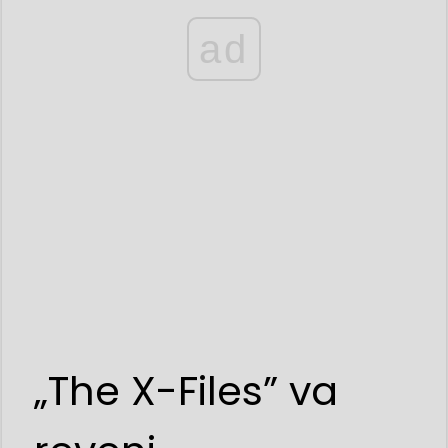
ad
„The X-Files” va