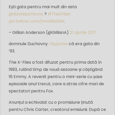
Ești gata pentru mai mult din asta
@davidduchovny
?
#TheXFiles
pic.twitter.com/im43BzlDks
– Gillian Anderson (@GillianA)
21 aprilie 2017
domnule Duchovny
răspunse
că era gata din
’93.
The X-Files a fost difuzat pentru prima dată în
1993, rulând timp de nouă sezoane și câștigând
16 Emmy. A revenit pentru o mini-serie cu șase
episoade anul trecut, care a atras cifre mari de
spectatori pentru Fox.
Anunțul a echivalat cu o promisiune ținută
pentru Chris Carter, creatorul emisiunii. După ce