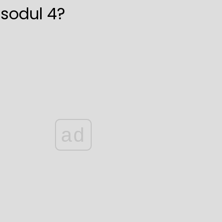
isodul 4?
ad