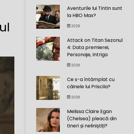
Aventurile lui Tintin sunt
la HBO Max?
ul
2026
Attack on Titan Sezonul
4: Data premierei,
Personaje, Intriga
2026
Ce s-a întâmplat cu
câinele lui Priscila?
2026
Melissa Claire Egan
(Chelsea) pleacă din
tineri și neliniștiți?