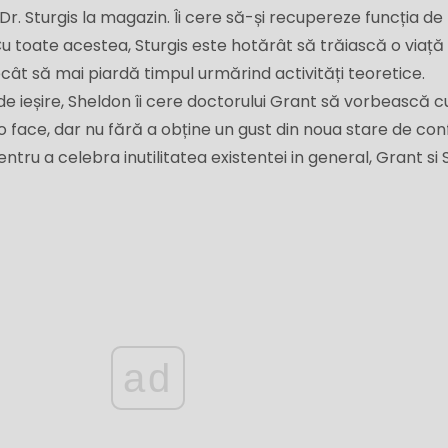
r. Sturgis la magazin. Îi cere să-și recupereze funcția de
Cu toate acestea, Sturgis este hotărât să trăiască o viață
ât să mai piardă timpul urmărind activități teoretice.
e ieșire, Sheldon îi cere doctorului Grant să vorbească cu
o face, dar nu fără a obține un gust din noua stare de con
Pentru a celebra inutilitatea existentei in general, Grant si 
ad