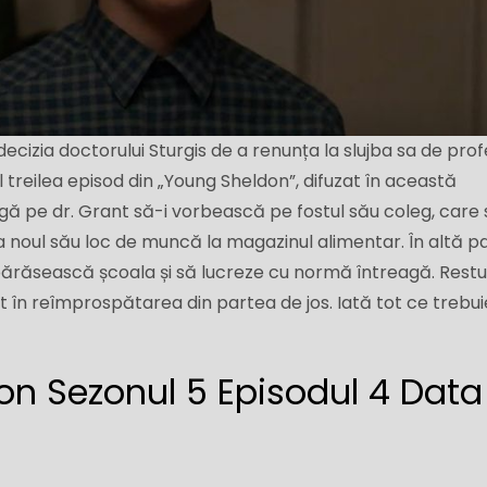
ecizia doctorului Sturgis de a renunța la slujba sa de pro
al treilea episod din „Young Sheldon”, difuzat în această
ă pe dr. Grant să-i vorbească pe fostul său coleg, care 
a noul său loc de muncă la magazinul alimentar. În altă pa
ărăsească școala și să lucreze cu normă întreagă. Restu
at în reîmprospătarea din partea de jos. Iată tot ce trebui
n Sezonul 5 Episodul 4 Data