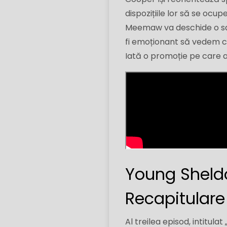
dispozițiile lor să se ocu
Meemaw va deschide o sal
fi emoționant să vedem cu
Iată o promoție pe care ați
Young Sheldo
Recapitulare
Al treilea episod, intitul