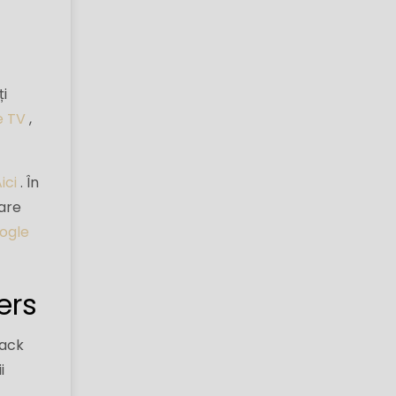
ți
e TV
,
ici
. În
are
ogle
ers
Back
i