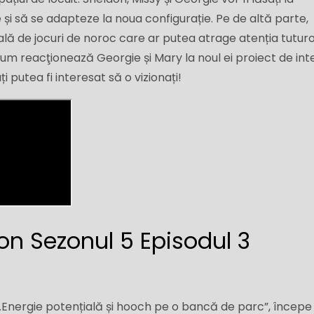
pe și să se adapteze la noua configurație. Pe de altă parte,
ă de jocuri de noroc care ar putea atrage atenția tuturo
m reacţionează Georgie și Mary la noul ei proiect de inte
 putea fi interesat să o vizionați!
n Sezonul 5 Episodul 3
at „Energie potențială și hooch pe o bancă de parc”, începe