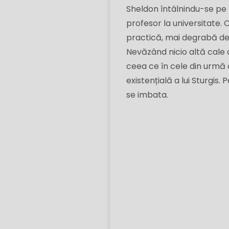
Sheldon întâlnindu-se pe D
profesor la universitate. 
practică, mai degrabă dec
Nevăzând nicio altă cale d
ceea ce în cele din urmă 
existențială a lui Sturgis. 
se imbata.