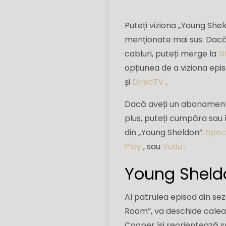
Puteți viziona „Young She
menționate mai sus. Dacă 
cabluri, puteți merge la
Si
opțiunea de a viziona epi
și
DirecTV
.
Dacă aveți un abonament l
plus, puteți cumpăra sau 
din „Young Sheldon”.
Spec
Play
, sau
Vudu
.
Young Sheldo
Al patrulea episod din sez
Room”, va deschide calea p
Cooper își reorientează spa