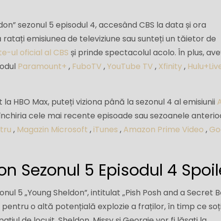
ldon” sezonul 5 episodul 4, accesând CBS la data și ora
ratați emisiunea de televiziune sau sunteți un tăietor de
te-ul oficial al CBS
și prinde spectacolul acolo. În plus, ave
sodul
Paramount+
,
FuboTV
,
YouTube TV
,
Xfinity
,
Hulu+Liv
a HBO Max, puteți viziona până la sezonul 4 al emisiunii
A
închiria cele mai recente episoade sau sezoanele anterio
tru
,
Magazin Microsoft
,
iTunes
,
Amazon Prime Video
,
Go
n Sezonul 5 Episodul 4 Spoil
onul 5 „Young Sheldon”, intitulat „Pish Posh and a Secret 
entru o altă potențială explozie a fraților, în timp ce soți
țiul de locuit. Sheldon, Missy și Georgie vor fi lăsați la