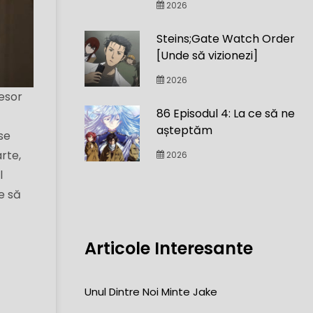
2026
Steins;Gate Watch Order
[Unde să vizionezi]
2026
fesor
86 Episodul 4: La ce să ne
așteptăm
se
rte,
2026
l
e să
Articole Interesante
Unul Dintre Noi Minte Jake