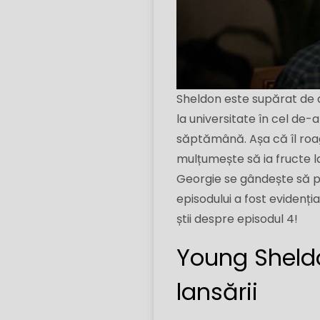
Sheldon este supărat de d
la universitate în cel de-
săptămână. Așa că îl roag
mulțumește să ia fructe l
Georgie se gândește să p
episodului a fost evidenți
știi despre episodul 4!
Young Sheldo
lansării