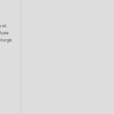
 el,
fuzie
Sturgis