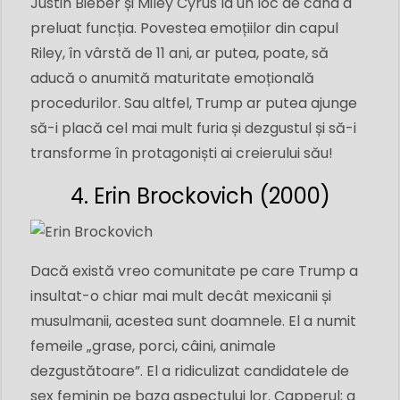
Justin Bieber și Miley Cyrus la un loc de când a
preluat funcția. Povestea emoțiilor din capul
Riley, în vârstă de 11 ani, ar putea, poate, să
aducă o anumită maturitate emoțională
procedurilor. Sau altfel, Trump ar putea ajunge
să-i placă cel mai mult furia și dezgustul și să-i
transforme în protagoniști ai creierului său!
4. Erin Brockovich (2000)
Dacă există vreo comunitate pe care Trump a
insultat-o ​​chiar mai mult decât mexicanii și
musulmanii, acestea sunt doamnele. El a numit
femeile „grase, porci, câini, animale
dezgustătoare”. El a ridiculizat candidatele de
sex feminin pe baza aspectului lor. Capperul; a