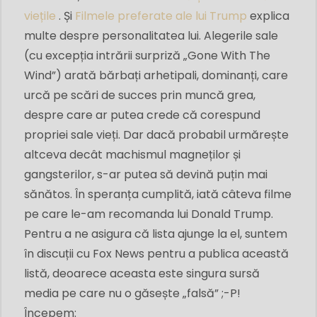
viețile
. Și
Filmele preferate ale lui Trump
explica
multe despre personalitatea lui. Alegerile sale
(cu excepția intrării surpriză „Gone With The
Wind”) arată bărbați arhetipali, dominanți, care
urcă pe scări de succes prin muncă grea,
despre care ar putea crede că corespund
propriei sale vieți. Dar dacă probabil urmărește
altceva decât machismul magneților și
gangsterilor, s-ar putea să devină puțin mai
sănătos. În speranța cumplită, iată câteva filme
pe care le-am recomanda lui Donald Trump.
Pentru a ne asigura că lista ajunge la el, suntem
în discuții cu Fox News pentru a publica această
listă, deoarece aceasta este singura sursă
media pe care nu o găsește „falsă” ;-P!
Începem: