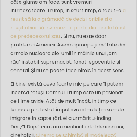
câte glume am face, sunt vremuri
înfricoșătoare. Trump, în scurt timp, a făcut-o
a
reușit să ia o grămadă de decizii oribile și a
reușit chiar să inverseze o parte din binele făcut
de predecesorul său
. Și nu, nu este doar
problema Americii. Avem aproape jumătate din
armele nucleare ale lumii în mâinile unui „om
rău” instabil, supremacist, fanat, egocentric și
general. Și nu se poate face nimic în acest sens.
Ei bine, există ceva foarte mic pe care îl putem
încerca totuși. Domnul Trump este un pasionat
de filme avide. Atât de mult încât, în timp ce
lumea a protestat împotriva interdicției sale de
imigrare în șapte țări, el a urmărit „Finding
Dory”! După cum am menținut întotdeauna noi,
cineholicii,
Cinema se schimbă și modelează