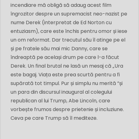
incendiare mă obligă să adaug acest film
îngrozitor despre un supremacist neo-nazist pe
nume Derek (interpretat de Ed Norton cu
entuziasm), care este închis pentru omor și iese
un om reformat. Dar trecutul său îl atinge pe el
și pe fratele său mai mic Danny, care se
îndreaptă pe același drum pe care l-a făcut
Derek. Un final brutal ne lasă un mesaj că „Ura
este bagaj. Viața este prea scurtă pentru a fi
supărată tot timpul. Pur și simplu nu merită ”și
un para din discursul inaugural al colegului
republican al lui Trump, Abe Lincoln, care
vorbește frumos despre prietenie și incluziune.
Ceva pe care Trump să îl mediteze.