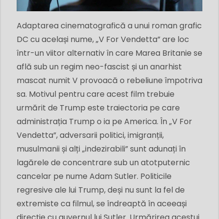
Adaptarea cinematografică a unui roman grafic
DC cu același nume, „V For Vendetta” are loc
într-un viitor alternativ în care Marea Britanie se
află sub un regim neo-fascist și un anarhist
mascat numit V provoacă o rebeliune împotriva
sa. Motivul pentru care acest film trebuie
urmărit de Trump este traiectoria pe care
administrația Trump o ia pe America. În „V For
Vendetta”, adversarii politici, imigranții,
musulmanii și alți „indezirabili” sunt adunați în
lagărele de concentrare sub un atotputernic
cancelar pe nume Adam Sutler. Politicile
regresive ale lui Trump, deși nu sunt la fel de
extremiste ca filmul, se îndreaptă în aceeași
direcție cu guvernul lui Sutler. Urmărirea acestui