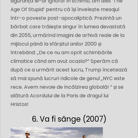
siguranță le-ar ignora! În schimb, am ales ‘The
Age Of Stupid’ pentru că își învelește mesajul
într-o poveste post-apocaliptică. Prezintă un
bărbat care trăiește singur în lumea devastată
din 2055, urmărind imagini de arhivă reale de la
mijlocul până la sfârșitul anilor 2000 și
întrebând: „De ce nu am oprit schimbările
climatice când am avut ocazia?” Sperăm că
după ce a urmărit acest lucru, Trump încetează
să mai spună lucruri ridicole de genul „NYC este
rece. Avem nevoie de încălzirea globală! ” și se
alătură Acordului de la Paris de dragul lui
Hristos!
6. Va fi sânge (2007)