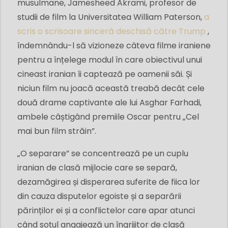
musulmane, Jamesheed Akrami, profesor de
studii de film la Universitatea William Paterson,
a
scris o scrisoare sinceră deschisă către Trump
,
îndemnându-l să vizioneze câteva filme iraniene
pentru a înțelege modul în care obiectivul unui
cineast iranian îi captează pe oamenii săi. Și
niciun film nu joacă această treabă decât cele
două drame captivante ale lui Asghar Farhadi,
ambele câștigând premiile Oscar pentru „Cel
mai bun film străin”.
„O separare” se concentrează pe un cuplu
iranian de clasă mijlocie care se separă,
dezamăgirea și disperarea suferite de fiica lor
din cauza disputelor egoiste și a separării
părinților ei și a conflictelor care apar atunci
când soțul angajează un îngrijitor de clasă