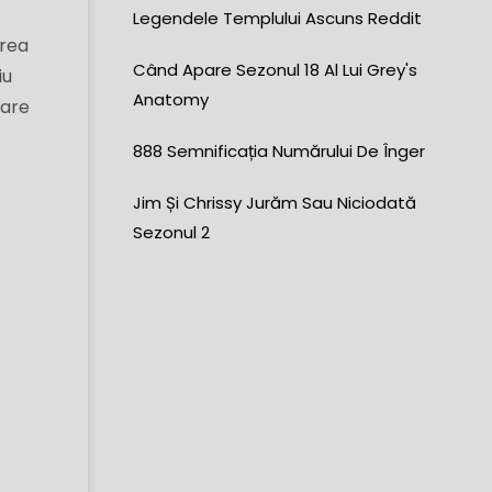
Legendele Templului Ascuns Reddit
area
Când Apare Sezonul 18 Al Lui Grey's
iu
Anatomy
care
888 Semnificația Numărului De Înger
Jim Și Chrissy Jurăm Sau Niciodată
Sezonul 2