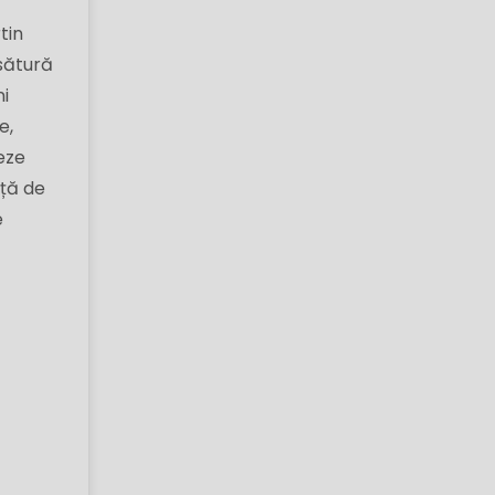
tin
rsătură
ni
e,
eze
nță de
e