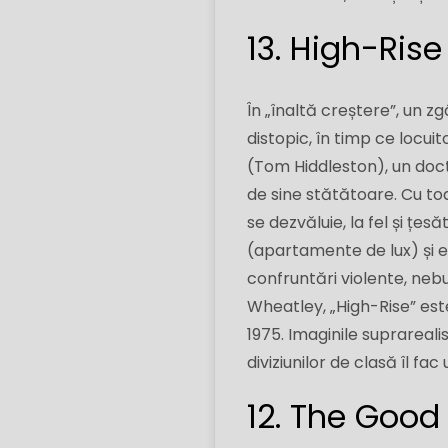
13. High-Rise
În „înaltă creștere”, un z
distopic, în timp ce locuit
(Tom Hiddleston), un doct
de sine stătătoare. Cu to
se dezvăluie, la fel și țes
(apartamente de lux) și et
confruntări violente, nebu
Wheatley, „High-Rise” este
1975. Imaginile suprarealis
diviziunilor de clasă îl fa
12. The Good 