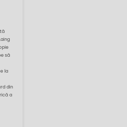
ptă
Laing
opie
pe să
e la
ard din
rică a