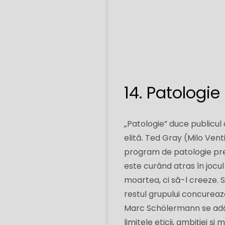
14. Patologie
„Patologie” duce publicul
elită. Ted Gray (Milo Vent
program de patologie pres
este curând atras în jocul
moartea, ci să-l creeze. 
restul grupului concureaz
Marc Schölermann se adân
limitele eticii, ambiției și