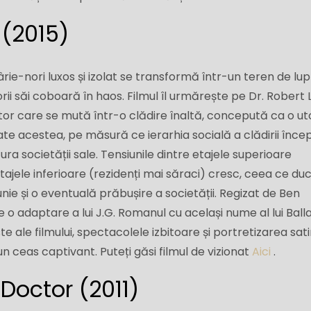
 (2015)
gârie-nori luxos și izolat se transformă într-un teren de lu
orii săi coboară în haos. Filmul îl urmărește pe Dr. Robert 
or care se mută într-o clădire înaltă, concepută ca o ut
ate acestea, pe măsură ce ierarhia socială a clădirii înce
ătura societății sale. Tensiunile dintre etajele superioare
ajele inferioare (rezidenți mai săraci) cresc, ceea ce duc
nie și o eventuală prăbușire a societății. Regizat de Ben
 o adaptare a lui J.G. Romanul cu același nume al lui Ball
te ale filmului, spectacolele izbitoare și portretizarea sati
c un ceas captivant. Puteți găsi filmul de vizionat
Aici
.
Doctor (2011)