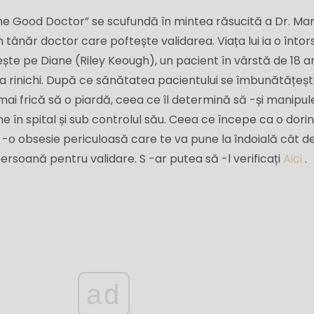
he Good Doctor” se scufundă în mintea răsucită a Dr. Mar
 tânăr doctor care poftește validarea. Viața lui ia o înto
ște pe Diane (Riley Keough), un pacient în vârstă de 18 a
 la rinichi. După ce sănătatea pacientului se îmbunătățeșt
mai frică să o piardă, ceea ce îl determină să -și manipul
e în spital și sub controlul său. Ceea ce începe ca o dori
-o obsesie periculoasă care te va pune la îndoială cât d
rsoană pentru validare. S -ar putea să -l verificați
Aici
.
ad