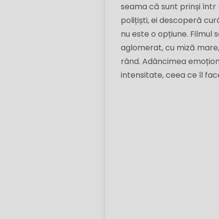
seama că sunt prinși într 
polițiști, ei descoperă c
nu este o opțiune. Filmul 
aglomerat, cu miză mare, 
rând. Adâncimea emoțional
intensitate, ceea ce îl face