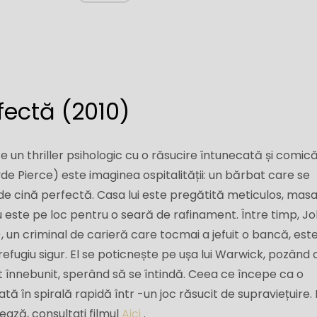
fectă (2010)
 un thriller psihologic cu o răsucire întunecată și comică
e Pierce) este imaginea ospitalității: un bărbat care se
e cină perfectă. Casa lui este pregătită meticulos, masa
iu este pe loc pentru o seară de rafinament. Între timp, J
 un criminal de carieră care tocmai a jefuit o bancă, est
efugiu sigur. El se poticnește pe ușa lui Warwick, pozând 
 înnebunit, sperând să se întindă. Ceea ce începe ca o
tă în spirală rapidă într -un joc răsucit de supraviețuire
ază, consultați filmul
Aici
.