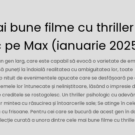
i bune filme cu thriller
c pe Max (ianuarie 202
 un gen larg, care este capabil să evocă o varietate de emo
să puneți la îndoială realitatea cu ambiguitatea lor, toate
mp nituit de evenimentele apucate care se desfășoară pe 
emele lor întunecate și neliniștitoare, lăsând o impresie 
creditele se rostogolesc. Un thriller psihologic cu adevă
 mintea cu răsucirea și întoarcerile sale; Se atinge în cel
ă cu frisoane. Pentru cei care se bucură de acest gen în d
ecție curată a unora dintre cele mai bune filme cu thrille