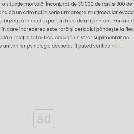
-o situație mortală. Înconjurat de 30.000 de fani și 300 de
urând că un criminal în serie urmărește mulțimea, iar evad
se bazează în mod expert în frica de a fi prins într-un med
în care încrederea este rară și pericolul pândește la fie
ă a relației tată-fiică adaugă un strat suplimentar de
 un thriller psihologic deosebit. Îl puteți verifica
Aici
.
ad