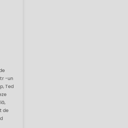
 de
ntr -un
op, Ted
ieze
lă,
t de
nd