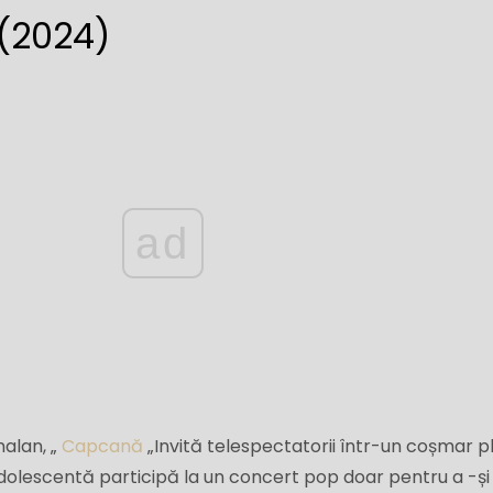
(2024)
ad
alan, „
Capcană
„Invită telespectatorii într-un coșmar pl
 adolescentă participă la un concert pop doar pentru a -și