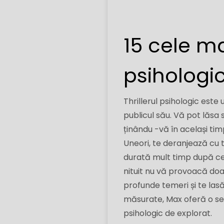
15 cele ma
psihologi
Thrillerul psihologic este
publicul său. Vă pot lăsa 
ținându -vă în același ti
Uneori, te deranjează cu t
durată mult timp după ce 
nituit nu vă provoacă doar
profunde temeri și te las
măsurate, Max oferă o sel
psihologic de explorat.