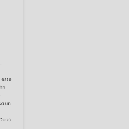
.
 este
ohn
e
ca un
. Dacă