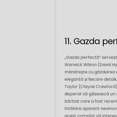
11. Gazda per
„Gazda perfectă” servește
Warwick Wilson (David Hyd
mândrește cu găzduirea d
elegantă și fiecare detal
Taylor (Clayne Crawford),
disperat să găsească un r
bărbat care a fost recent
întâlnire aparent nevinova
acest complot vă interese