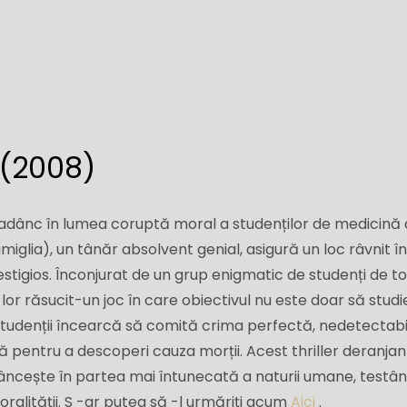
 (2008)
 adânc în lumea coruptă moral a studenților de medicină
imiglia), un tânăr absolvent genial, asigură un loc râvnit î
tigios. Înconjurat de un grup enigmatic de studenți de t
 lor răsucit-un joc în care obiectivul nu este doar să stud
Studenții încearcă să comită crima perfectă, nedetectabi
ă pentru a descoperi cauza morții. Acest thriller deranjan
cește în partea mai întunecată a naturii umane, testâ
 moralității. S -ar putea să -l urmăriți acum
Aici
.