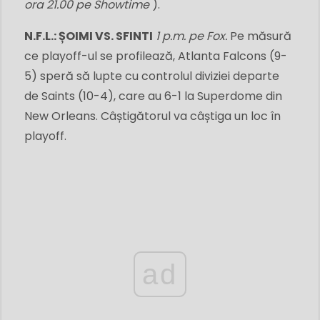
ora 21.00 pe Showtime
).
N.F.L.: ȘOIMI VS. SFINTI
1 p.m. pe Fox.
Pe măsură
ce playoff-ul se profilează, Atlanta Falcons (9-
5) speră să lupte cu controlul diviziei departe
de Saints (10-4), care au 6-1 la Superdome din
New Orleans. Câștigătorul va câștiga un loc în
playoff.
ad