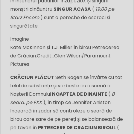
în interiorul pădurilor înzăpezite. Și singurii
monștri dinăuntru
SINGUR ACASA
(
19:00 pe
Starz Encore
) sunt o pereche de escroci și
singurătate.
Imagine
Kate McKinnon și T.J. Miller în birou Petrecerea
de Crăciun.
Credit...
Glen Wilson/Paramount
Pictures
CRĂCIUN PLĂCUT
Seth Rogen se învârte cu tot
felul de substanțe și vorbește cu o scenă a
Nașterii Domnului
NOAPTEA DE DINAINTE
(
8
seara. pe FXX
), în timp ce Jennifer Aniston
încearcă în zadar să controleze o seară de
birou care sare de pe pereți și se balansează de
pe tavan în
PETRECERE DE CRACIUN BIROUL
(