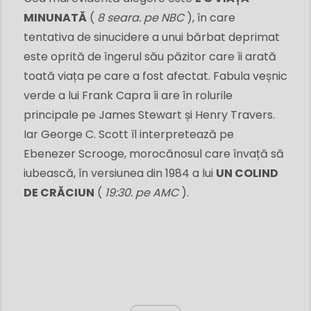
MINUNATĂ
(
8 seara. pe NBC
), în care
tentativa de sinucidere a unui bărbat deprimat
este oprită de îngerul său păzitor care îi arată
toată viața pe care a fost afectat. Fabula veșnic
verde a lui Frank Capra îi are în rolurile
principale pe James Stewart și Henry Travers.
Iar George C. Scott îl interpretează pe
Ebenezer Scrooge, morocănosul care învață să
iubească, în versiunea din 1984 a lui
UN COLIND
DE CRĂCIUN
(
19:30. pe AMC
).