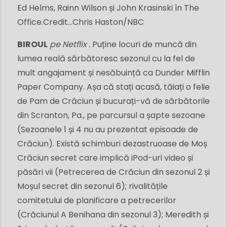
Ed Helms, Rainn Wilson și John Krasinski în The
Office.
Credit...
Chris Haston/NBC
BIROUL
pe
Netflix
.
Puține locuri de muncă din
lumea reală sărbătoresc sezonul cu la fel de
mult angajament și nesăbuință ca Dunder Mifflin
Paper Company. Așa că stați acasă, tăiați o felie
de Pam de Crăciun și bucurați-vă de sărbătorile
din Scranton, Pa., pe parcursul a șapte sezoane
(Sezoanele 1 și 4 nu au prezentat episoade de
Crăciun). Există schimburi dezastruoase de Moș
Crăciun secret care implică iPod-uri video și
păsări vii (Petrecerea de Crăciun din sezonul 2 și
Moșul secret din sezonul 6); rivalitățile
comitetului de planificare a petrecerilor
(Crăciunul A Benihana din sezonul 3); Meredith și