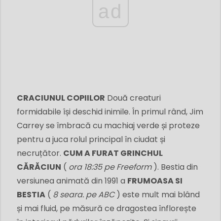
ad
CRACIUNUL COPIILOR
Două creaturi
formidabile își deschid inimile. În primul rând, Jim
Carrey se îmbracă cu machiaj verde și proteze
pentru a juca rolul principal în ciudat și
necruțător.
CUM A FURAT GRINCHUL
CĂRĂCIUN
(
ora 18:35 pe Freeform
). Bestia din
versiunea animată din 1991 a
FRUMOASA SI
BESTIA
(
8 seara. pe ABC
) este mult mai blând
și mai fluid, pe măsură ce dragostea înflorește