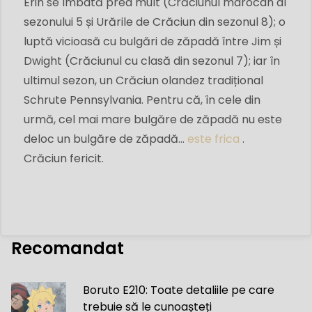
Erin se îmbată prea mult (Crăciunul marocan al
sezonului 5 și Urările de Crăciun din sezonul 8); o
luptă vicioasă cu bulgări de zăpadă între Jim și
Dwight (Crăciunul cu clasă din sezonul 7); iar în
ultimul sezon, un Crăciun olandez tradițional
Schrute Pennsylvania. Pentru că, în cele din
urmă, cel mai mare bulgăre de zăpadă nu este
deloc un bulgăre de zăpadă...
este frica
.
Crăciun fericit.
Recomandat
Boruto E210: Toate detaliile pe care
trebuie să le cunoașteți