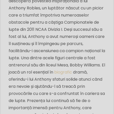
descoperă povestea inspirațională a lui
Anthony Robles, un luptător născut cu un picior
care a triumfat împotriva numeroaselor
obstacole pentru a câștiga Campionatele de
lupte din 2011 NCAA Divizia I. Deși succesul său a
fost al lui, Anthony a avut numeroși oameni care
îl susțineau și îl împingeau pe parcurs,
facilitându-i ascensiunea ca campion național la
lupte. Una dintre acele figuri centrale a fost
antrenorul său din liceul Mesa, Bobby Williams. El
joacă un rol esențial în
biografic
dramă,
oferindu-i lui Anthony sfaturi solide atunci când
era nevoie și ajutându-l să treacă prin
provocările cu care s-a confruntat în cariera sa
de lupte. Prezența lui continuă să fie de o
importanță imensă pentru Anthony, care