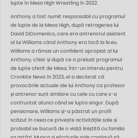
lupte în Mesa High Wrestling în 2022.
Anthony a fost numit responsabil cu programul
de lupte de la Mesa High, după retragerea lui
David DiDomenico, care era antrenorul asistent
al lui Williams când Anthony era încă la liceu.
Williams a rămas un confident apropiat al lui
Anthony, chiar și după ce a preluat programul
de lupte oferit de Mesa. Într-un interviu pentru
Cronkite News în 2023, el a declarat că
provocările actuale ale lui Anthony ca profesor
și antrenor sunt similare cu cele cu care s-a
confruntat atunci când se lupta singur. După
pensionare, Williams și-a păstrat un profil
scăzut în ceea ce privește activitățile sale și
probabil se bucură de o viață liniștită cu familia
sa astăzi. Munca și eforturile sale continuă să