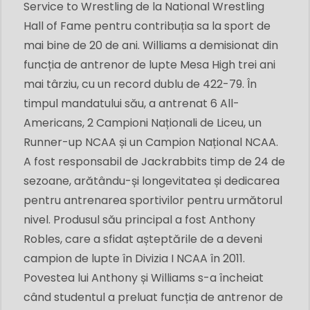
Service to Wrestling de la National Wrestling
Hall of Fame pentru contribuția sa la sport de
mai bine de 20 de ani. Williams a demisionat din
funcția de antrenor de lupte Mesa High trei ani
mai târziu, cu un record dublu de 422-79. În
timpul mandatului său, a antrenat 6 All-
Americans, 2 Campioni Naționali de Liceu, un
Runner-up NCAA și un Campion Național NCAA.
A fost responsabil de Jackrabbits timp de 24 de
sezoane, arătându-și longevitatea și dedicarea
pentru antrenarea sportivilor pentru următorul
nivel. Produsul său principal a fost Anthony
Robles, care a sfidat așteptările de a deveni
campion de lupte în Divizia I NCAA în 2011.
Povestea lui Anthony și Williams s-a încheiat
când studentul a preluat funcția de antrenor de