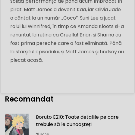
solidă performanță de până acum îmbrăcat în
pirat. Matt James a devenit Kaa, iar Olivia Jade
a cântat la un număr „Coco”. Suni Lee a jucat
rolul lui Winnifred, în timp ce Amanda Kloots și-a
renunțat la rutina ca Cruella! Brian și Sharna au
fost prima pereche care a fost eliminată. Până
la sfârșitul episodului, și Matt James și Lindsay au
plecat acasă.
Recomandat
Boruto E210: Toate detaliile pe care
trebuie să le cunoașteți
2026