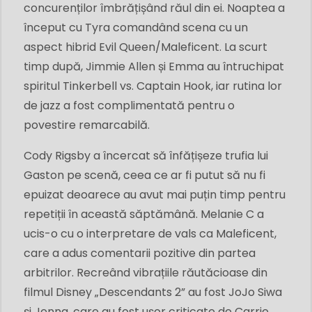
concurenților îmbrățișând răul din ei. Noaptea a
început cu Tyra comandând scena cu un
aspect hibrid Evil Queen/Maleficent. La scurt
timp după, Jimmie Allen și Emma au întruchipat
spiritul Tinkerbell vs. Captain Hook, iar rutina lor
de jazz a fost complimentată pentru o
povestire remarcabilă.
Cody Rigsby a încercat să înfățișeze trufia lui
Gaston pe scenă, ceea ce ar fi putut să nu fi
epuizat deoarece au avut mai puțin timp pentru
repetiții în această săptămână. Melanie C a
ucis-o cu o interpretare de vals ca Maleficent,
care a adus comentarii pozitive din partea
arbitrilor. Recreând vibrațiile răutăcioase din
filmul Disney „Descendants 2” au fost JoJo Siwa
și Jenna, care au fost ușor criticate de Carrie