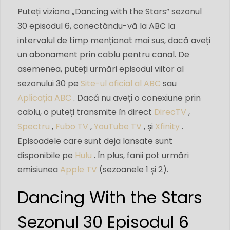
Puteți viziona „Dancing with the Stars” sezonul
30 episodul 6, conectându-vă la ABC la
intervalul de timp menționat mai sus, dacă aveți
un abonament prin cablu pentru canal. De
asemenea, puteți urmări episodul viitor al
sezonului 30 pe
Site-ul oficial al ABC
sau
Aplicația ABC
. Dacă nu aveți o conexiune prin
cablu, o puteți transmite în direct
DirecTV
,
Spectru
,
Fubo TV
,
YouTube TV
, și
Xfinity
.
Episoadele care sunt deja lansate sunt
disponibile pe
Hulu
. În plus, fanii pot urmări
emisiunea
Apple TV
(sezoanele 1 și 2).
Dancing With the Stars
Sezonul 30 Episodul 6