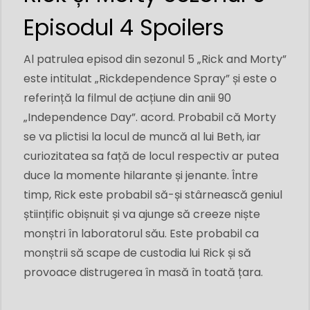
Episodul 4 Spoilers
Al patrulea episod din sezonul 5 „Rick and Morty”
este intitulat „Rickdependence Spray” și este o
referință la filmul de acțiune din anii 90
„Independence Day”. acord. Probabil că Morty
se va plictisi la locul de muncă al lui Beth, iar
curiozitatea sa față de locul respectiv ar putea
duce la momente hilarante și jenante. Între
timp, Rick este probabil să-și stârnească geniul
științific obișnuit și va ajunge să creeze niște
monștri în laboratorul său. Este probabil ca
monștrii să scape de custodia lui Rick și să
provoace distrugerea în masă în toată țara.