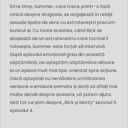
Între timp, Summer, care trece printr-o fază
cinică despre dragoste, se angajează în relații
sexuale lipsite de sens cu extratereștri precum
bunicul ei. Cu toate acestea, când Rick se
atașează de un extraterestru care tocmai îl
folosește, Summer este forțat să intervină.
După episodul emoțional greu din această
săptămână, ne așteptăm săptămâna viitoare
la un episod mult mai tipic orientat spre acțiune.
Dacă așteptați cu nerăbdare următoarea
versiune a emisiunii animate și doriți să aflați mai
multe detalii despre aceasta, vă putem ajuta.
Iată tot ce știm despre „Rick și Morty” sezonul 5
episodul 4.