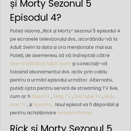
și Morty Sezonul 5
Episodul 4?
Puteți viziona „Rick și Morty” sezonul 5 episodul 4
pe ecranele televizorului dvs., acordându-vă la
Adult Swim la data și ora menționate mai sus.
Puteți, de asemenea, să vă îndreptați către
Site-ul oficial al Adult Swim
și conectați-vă
folosind abonamentul dvs. activ prin cablu
pentru a urmări episodul următor. Alternativ,
puteți opta pentru servicii de streaming TV live,
cum ar fi
DirecTV
,
Sling TV
,
YouTube TV
,
Hulu
Live TV
, și
Spectru
. Noul episod va fi disponibil și
pentru achiziționare
Amazon Prime
.
Rick și Morty Sezonul 5