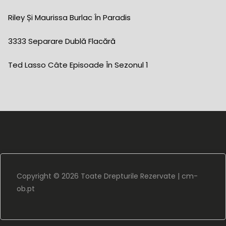
Riley Și Maurissa Burlac În Paradis
3333 Separare Dublă Flacără
Ted Lasso Câte Episoade În Sezonul 1
Copyright ©
2026 Toate Drepturile Rezervate |
cm-
ob.pt